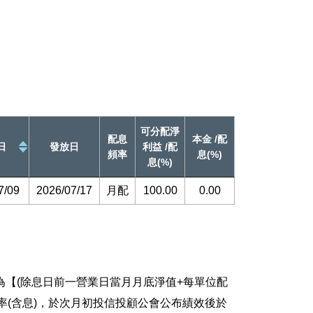
可分配淨
配息
本金 /配
日
發放日
利益 /配
頻率
息(%)
息(%)
7/09
2026/07/17
月配
100.00
0.00
【(除息日前一營業日當月月底淨值+每單位配
報酬率(含息)，於次月初投信投顧公會公布績效後於