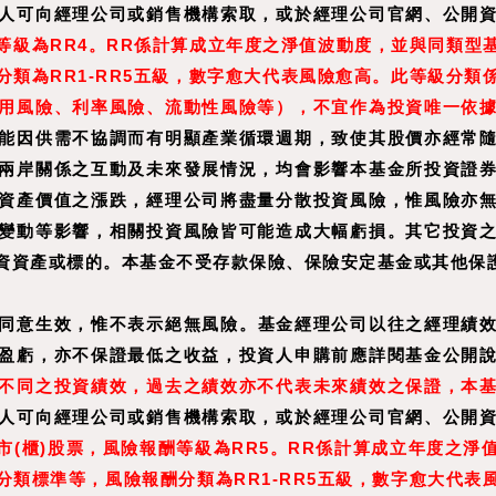
人可向經理公司或銷售機構索取，或於經理公司官網、公開
級為RR4。RR係
計算成立年度之淨值波動度，並與同類型
類為RR1-RR5五級，數字愈大代表風險愈高。此等級分類
用風險、利率風險、流動性風險等），不宜作為投資唯一依
能因供需不協調而有明顯產業循環週期，致使其股價亦經常
兩岸關係之互動及未來發展情況，均會影響本基金所投資證
資產價值之漲跌，經理公司將盡量分散投資風險，惟風險亦
變動等影響，相關投資風險皆可能造成大幅虧損。其它投資
資資產或標的。本基金不受存款保險、保險安定基金或其他保
同意生效，惟不表示絕無風險。基金經理公司以往之經理績
盈虧，亦不保證最低之收益，投資人申購前應詳閱基金公開
不同之投資績效，過去之績效亦不代表未來績效之保證，本
人可向經理公司或銷售機構索取，或於經理公司官網、公開
(櫃)股票，風險報酬等級為RR5。RR係計算成立年度之淨
類標準等，風險報酬分類為RR1-RR5五級，數字愈大代表