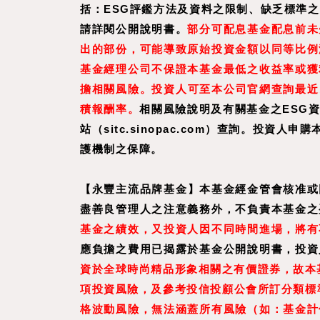
括：ESG評鑑方法及資料之限制、缺乏標準
請詳閱公開說明書。
部分可配息基金配息前未
出的部份，可能導致原始投資金額以同等比例
基金經理公司不保證本基金最低之收益率或獲
擔相關風險。投資人可至
本公司官網
查詢最近
積報酬率。
相關風險說明及有關基金之ESG
站（sitc.sinopac.com）查詢。
護機制之保障。
【
永豐主流品牌基金
】
本基金經金管會核准或
盡善良管理人之注意義務外，不負責本基金之
基金之績效，又投資人因不同時間進場，將有
應負擔之費用已揭露於基金公開說明書，投資
資於全球時尚精品形象相關之有價證券，故本
項投資風險，及參考投信投顧公會所訂分類標準
格波動風險，無法涵蓋所有風險（如：基金計