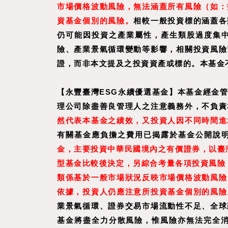
市場價格波動風險，無法涵蓋所有風險（如：
資基金個別的風險。
相較一般投資標的涵蓋各
仍可能因投資之產業屬性，產生類股過度集
險、產業景氣循環變動等影響，相關投資風險
證，而非本文提及之投資資產或標的。本基金
【永豐臺灣ESG永續優選基金】本基金經金
理公司除盡善良管理人之注意義務外，不負責
然代表本基金之績效，又投資人因不同時間進
有關基金應負擔之費用已揭露於基金公開說
金，主要投資中華民國境內之有價證券，以臺
型基金比較後決定，另綜合考量各項投資風險，
類係基於一般市場狀況反映市場價格波動風險
依據，投資人仍應注意所投資基金個別的風險
業景氣循環、證券交易市場流動性不足、全球
基金將盡全力分散風險，惟風險亦無法完全消