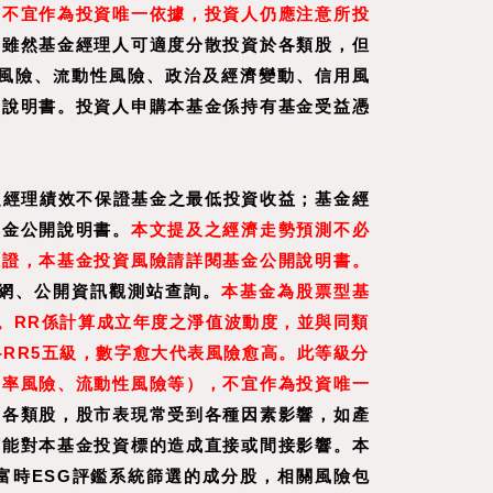
，不宜作為投資唯一依據，投資人仍應注意所投
，雖然基金經理人可適度分散投資於各類股，但
風險、流動性風險、政治及經濟變動、信用風
開說明書。投資人申購本基金係持有基金受益憑
之經理績效不保證基金之最低投資收益；基金經
基金公開說明書。
本文提及之經濟走勢預測不必
保證，本基金投資風險請詳閱基金公開說明書。
網、公開資訊觀測站查詢。
本基金為股票型基
。RR係計算成立年度之淨值波動度，並與同類
RR5五級，數字愈大代表風險愈高。此等級分
利率風險、流動性風險等），不宜作為投資唯一
蓋各類股，股市表現常受到各種因素影響，如產
可能對本基金投資標的造成直接或間接影響。本
富時ESG評鑑系統篩選的成分股，相關風險包