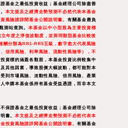
保證基金之最低投資收益；基金經理公司除盡善
書。
本文提及之經濟走勢預測不必然代表本基金
投資風險請詳閱基金公開說明書。
有關基金應負
觀測站查詢。
本基金以中小型股為主要投資標
成立年度之淨值波動度，並與同類型基金比較後
分類為RR1-RR5五級，數字愈大代表風險
險、信用風險、利率風險、流動性風險等），不
可投資標的涵蓋各類股，本基金投資比例較集中
動及其他因素，導致股價大幅波動，都可能對本
尚受到市場風險、流動性風險、信用風險、產業
資人申購本基金係持有基金受益憑證，而非本文
效不保證基金之最低投資收益；基金經理公司除
說明書。
本文提及之經濟走勢預測不必然代表本
基金投資風險請詳閱基金公開說明書。
有關基金