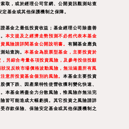
構索取，或於經理公司官網、公開資訊觀測站查
安定基金或其他保護機制之保障。
保證基金之最低投資收益；基金經理公司除盡善
書。
本文提及之經濟走勢預測不必然代表本基金
投資風險請詳閱基金公開說明書。
有關基金應負
觀測站查詢。
本基金為股票型基金，主要投資於
定，另綜合考量各項投資風險，及參考投信投顧
場狀況反映市場價格波動風險，無法涵蓋所有風
應注意所投資基金個別的風險。
本基金主要投資
致股價下跌、因產業特性使營收獲利變化快速、
響。本基金將盡全力分散風險，惟風險亦無法完
風險皆可能造成大幅虧損。其它投資之風險請詳
不受存款保險、保險安定基金或其他保護機制之