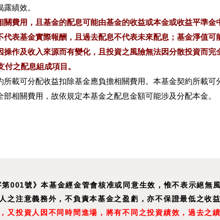
揭露績效。
相關費用，且基金的配息可能由基金的收益或本金或收益平準金
不代表基金實際報酬，且過去配息不代表未來配息；基金淨值可
因操作及收入來源而有變化，且投資之風險無法因分散投資而完
支付之配息組成項目。
約所載可分配收益扣除基金應負擔相關費用。本基金契約所載可
全部相關費用，故依規定本基金之配息金額可能涉及分配本金。
新字第001號》本基金經金管會核准或同意生效，惟不表示絕
人之注意義務外，不負責本基金之盈虧，亦不保證最低之收
，又投資人因不同時間進場，將有不同之投資績效，過去之