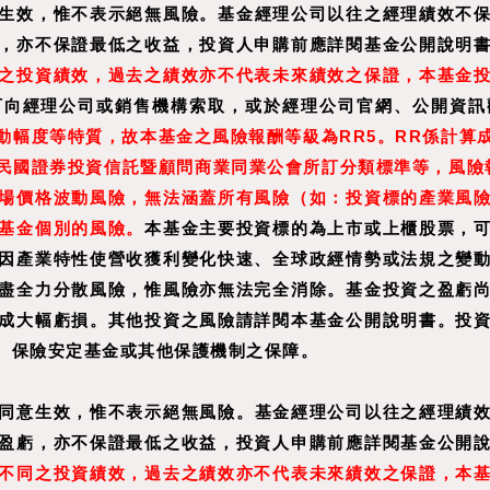
生效，惟不表示絕無風險。基金經理公司以往之經理績效不
，亦不保證最低之收益，投資人申購前應詳閱基金公開說明
之投資績效，過去之績效亦不代表未來績效之保證，本基金
可向經理公司或銷售機構索取，或於經理公司官網、公開資訊
動幅度等特質，故本基金之風險報酬等級為RR5。RR係計算
國證券投資信託暨顧問商業同業公會所訂分類標準等，風險報酬
場價格波動風險，無法涵蓋所有風險（如：投資標的產業風
基金個別的風險。
本基金主要投資標的為上市或上櫃股票，
因產業特性使營收獲利變化快速、全球政經情勢或法規之變
盡全力分散風險，惟風險亦無法完全消除。基金投資之盈虧
成大幅虧損。其他投資之風險請詳閱本基金公開說明書。投
、保險安定基金或其他保護機制之保障。
同意生效，惟不表示絕無風險。基金經理公司以往之經理績
盈虧，亦不保證最低之收益，投資人申購前應詳閱基金公開
不同之投資績效，過去之績效亦不代表未來績效之保證，本