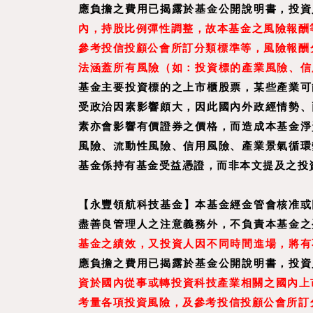
應負擔之費用已揭露於基金公開說明書，投資
內，持股比例彈性調整，故本基金之風險報酬等
參考投信投顧公會所訂分類標準等，風險報酬分
法涵蓋所有風險（如：投資標的產業風險、信
基金主要投資標的之上市櫃股票，某些產業可
受政治因素影響頗大，因此國內外政經情勢、
素亦會影響有價證券之價格，而造成本基金淨
風險、流動性風險、信用風險、產業景氣循環
基金係持有基金受益憑證，而非本文提及之投
【
永豐領航科技基金
】
本基金經金管會核准或
盡善良管理人之注意義務外，不負責本基金之
基金之績效，又投資人因不同時間進場，將有
應負擔之費用已揭露於基金公開說明書，投資
資於國內從事或轉投資科技產業相關之國內上市
考量各項投資風險，及參考投信投顧公會所訂分