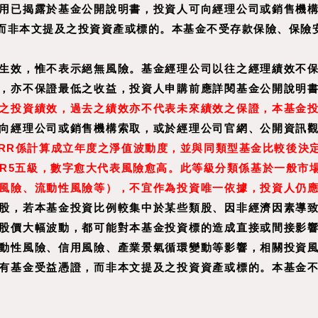
用已揭露於基金公開說明書，投資人可向經理公司或銷售機
而非本文提及之投資資產或標的。本基金不受存款保險、保險
生效，惟不表示絕無風險。基金經理公司以往之經理績效不
，亦不保證最低之收益，投資人申購前應詳閱基金公開說明
之投資績效，過去之績效亦不代表未來績效之保證，本基金
向經理公司或銷售機構索取，或於經理公司官網、公開資訊
。RR係計算成立年度之淨值波動度，並與同類型基金比較後決
RR5五級，數字愈大代表風險愈高。此等級分類係基於一般市
風險、流動性風險等），不宜作為投資唯一依據，投資人仍
股，若本基金投資比例較集中於某些類股、因非經濟因素導
股價大幅波動，都可能對本基金投資標的造成直接或間接影
動性風險、信用風險、產業景氣循環變動等影響，相關投資
有基金受益憑證，而非本文提及之投資資產或標的。本基金