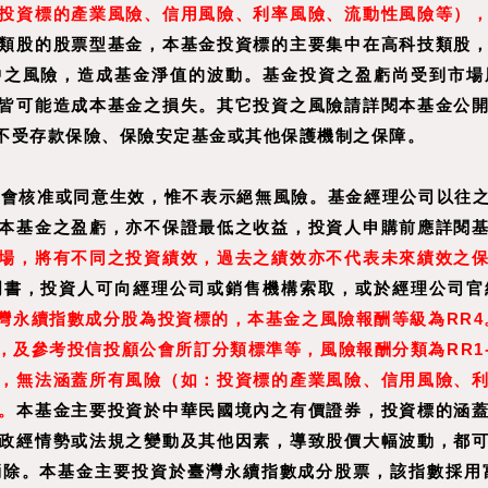
投資標的產業風險、信用風險、利率風險、流動性風險等）
類股的股票型基金，本基金投資標的主要集中在高科技類股
中之風險，造成基金淨值的波動。基金投資之盈虧尚受到市場
皆可能造成本基金之損失。其它投資之風險請詳閱本基金公
不受存款保險、保險安定基金或其他保護機制之保障。
管會核准或同意生效，惟不表示絕無風險。基金經理公司以往
本基金之盈虧，亦不保證最低之收益，投資人申購前應詳閱
場，將有不同之投資績效，過去之績效亦不代表未來績效之
明書，投資人可向經理公司或銷售機構索取，或於經理公司官
灣永續指數成分股為投資標的，本基金之風險報酬等級為RR4
及參考投信投顧公會所訂分類標準等，風險報酬分類為RR1-
，無法涵蓋所有風險（如：投資標的產業風險、信用風險、
。
本基金主要投資於中華民國境內之有價證券，投資標的涵
政經情勢或法規之變動及其他因素，導致股價大幅波動，都
除。本基金主要投資於臺灣永續指數成分股票，該指數採用