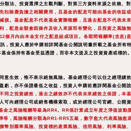
之分類法、投資選擇之主觀判斷、對第三方資料來源之依賴、對
先扣除應負擔之相關費用，且基金的配息可能由基金的收益
減損。基金配息不代表基金實際報酬，且過去配息不代表未
利，配息金額會因操作及收入來源而有變化，且投資之風險
12
個月內由本金支付之配息組成項目。
各期間報酬率
(
含息
)
資訊，投資人應於申購前詳閱基金公開說明書所載之基金所有
投資人申購本基金係持有基金受益憑證，而非本文提及之投資資產或
同意生效，惟不表示絕無風險。基金經理公司以往之經理績
盈虧，亦不保證最低之收益，投資人申購前應詳閱基金公開
不同之投資績效，過去之績效亦不代表未來績效之保證，本
人可向經理公司或銷售機構索取，或於經理公司官網、公開
基金之風險報酬等級為RR4。RR係計算成立年度之淨值波動
等，風險報酬分類為RR1-RR5五級，數字愈大代表風險愈
價幣別匯率風險、投資標的產
業風險、信用風險、利率風險