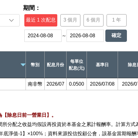
期間：
最近 1 次配息
3 個月
6 個月
1 年
確定
～
每單位
幣別
配息月份
基準日
除息
配息(元)
南非幣
2026/07
0.0500
2026/07/08
2026/0
為【除息日前一營業日】。
間所分配之收益均假設再投資於本基金之累計報酬率。計算方式為
／1年底淨值-1】×100%；資料來源投信投顧公會，該基金當期