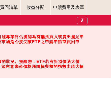
買回清單
收益分配
申贖費用及表單
⊼
司經專業評估後認為有無法買入或賣出滿足申
市場是否接受該ETF之申購申請或買回申
的狀況。提醒您：ETF若有折溢價過大情
，須留意未來價格漲跌幅與標的指數出現大幅