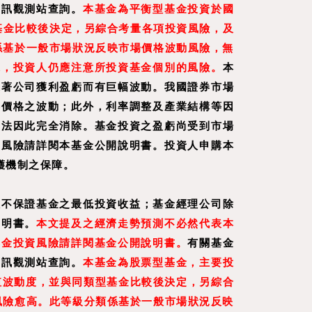
資訊觀測站查詢。
本基金為平衡型基金投資於國
基金比較後決定，另綜合考量各項投資風險，及
係基於一般市場狀況反映市場價格波動風險，無
據，投資人仍應注意所投資基金個別的風險。
本
隨著公司獲利盈虧而有巨幅波動。我國證券市場
券價格之波動；此外，利率調整及產業結構等因
無法因此完全消除。基金投資之盈虧尚受到市場
之風險請詳閱本基金公開說明書。投資人申購本
護機制之保障。
效不保證基金之最低投資收益；基金經理公司除
說明書。
本文提及之經濟走勢預測不必然代表本
基金投資風險請詳閱基金公開說明書。
有關基金
資訊觀測站查詢。
本基金為股票型基金，主要投
值波動度，並與同類型基金比較後決定，另綜合
風險愈高。此等級分類係基於一般市場狀況反映