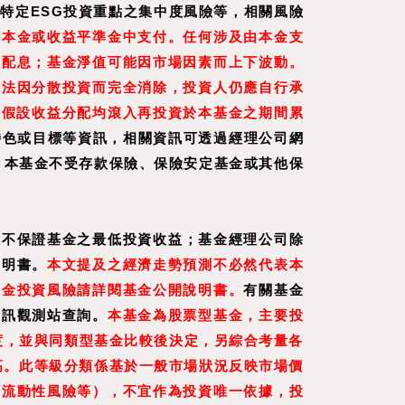
特定ESG投資重點之集中度風險等，相關風險
或本金或收益平準金中支付。任何涉及由本金支
來配息；基金淨值可能因市場因素而上下波動。
無法因分散投資而完全消除，投資人仍應自行承
是假設收益分配均滾入再投資於本基金之期間累
特色或目標等資訊，相關資訊可透過經理公司網
標的。本基金不受存款保險、保險安定基金或其他保
效不保證基金之最低投資收益；基金經理公司除
說明書。
本文提及之經濟走勢預測不必然代表本
基金投資風險請詳閱基金公開說明書。
有關基金
資訊觀測站查詢。
本基金為股票型基金，主要投
度，並與同類型基金比較後決定，另綜合考量各
高。此等級分類係基於一般市場狀況反映市場價
、流動性風險等），不宜作為投資唯一依據，投