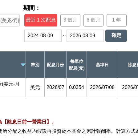
期間：
最近 1 次配息
3 個月
6 個月
1 年
確定
～
每單位
幣別
配息月份
基準日
除息
配息(元)
(美元-月
美元
2026/07
0.0354
2026/07/08
2026/0
為【除息日前一營業日】。
間所分配之收益均假設再投資於本基金之累計報酬率。計算方式為