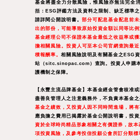
基金將盡全力分散風險，惟風險亦無法完全消
括：ESG評鑑方法及資料之限制、缺乏標準
請詳閱公開說明書。
部分可配息基金配息前未
出的部份，可能導致原始投資金額以同等比例
基金經理公司不保證本基金最低之收益率或獲
擔相關風險。投資人可至
本公司官網
查詢最近
積報酬率。
相關風險說明及有關基金之ESG
站（sitc.sinopac.com）查詢。
護機制之保障。
【
永豐主流品牌基金
】
本基金經金管會核准或
盡善良管理人之注意義務外，不負責本基金之
基金之績效，又投資人因不同時間進場，將有
應負擔之費用已揭露於基金公開說明書，投資
資於全球時尚精品形象相關之有價證券，故本
項投資風險，及參考投信投顧公會所訂分類標準