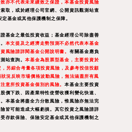
績效亦不代表未來績效之保證，本基金投資風險
構索取，或於經理公司官網、公開資訊觀測站查
安定基金或其他保護機制之保障。
保證基金之最低投資收益；基金經理公司除盡善
書。
本文提及之經濟走勢預測不必然代表本基金
投資風險請詳閱基金公開說明書。
有關基金應負
觀測站查詢。
本基金為股票型基金，主要投資於
定，另綜合考量各項投資風險，及參考投信投顧
場狀況反映市場價格波動風險，無法涵蓋所有風
應注意所投資基金個別的風險。
本基金主要投資
致股價下跌、因產業特性使營收獲利變化快速、
響。本基金將盡全力分散風險，惟風險亦無法完
風險皆可能造成大幅虧損。其它投資之風險請詳
不受存款保險、保險安定基金或其他保護機制之