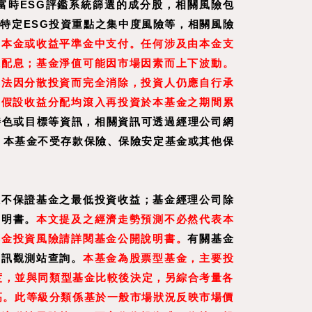
富時ESG評鑑系統篩選的成分股，相關風險包
特定ESG投資重點之集中度風險等，相關風險
或本金或收益平準金中支付。任何涉及由本金支
來配息；基金淨值可能因市場因素而上下波動。
無法因分散投資而完全消除，投資人仍應自行承
是假設收益分配均滾入再投資於本基金之期間累
特色或目標等資訊，相關資訊可透過經理公司網
標的。本基金不受存款保險、保險安定基金或其他保
效不保證基金之最低投資收益；基金經理公司除
說明書。
本文提及之經濟走勢預測不必然代表本
基金投資風險請詳閱基金公開說明書。
有關基金
資訊觀測站查詢。
本基金為股票型基金，主要投
度，並與同類型基金比較後決定，另綜合考量各
高。此等級分類係基於一般市場狀況反映市場價