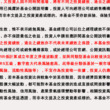
，又投資人因不同時間進場，將有不同之投資績效，過去之
用已揭露於基金公開說明書，投資人可向經理公司或銷售機
而非本文提及之投資資產或標的。本基金不受存款保險、保險
生效，惟不表示絕無風險。基金經理公司以往之經理績效不
，亦不保證最低之收益，投資人申購前應詳閱基金公開說明
之投資績效，過去之績效亦不代表未來績效之保證，本基金
向經理公司或銷售機構索取，或於經理公司官網、公開資訊
。RR係計算成立年度之淨值波動度，並與同類型基金比較後決
RR5五級，數字愈大代表風險愈高。此等級分類係基於一般市
風險、流動性風險等），不宜作為投資唯一依據，投資人仍
股，若本基金投資比例較集中於某些類股、因非經濟因素導
股價大幅波動，都可能對本基金投資標的造成直接或間接影
動性風險、信用風險、產業景氣循環變動等影響，相關投資
有基金受益憑證，而非本文提及之投資資產或標的。本基金