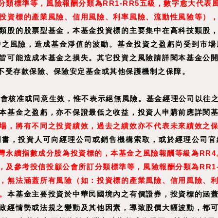
類標準等，風險報酬分類為RR1-RR5五級，數字愈大代表
投資標的產業風險、信用風險、利率風險、流動性風險等）
類股的股票型基金，本基金投資標的主要集中在高科技類股
中之風險，造成基金淨值的波動。基金投資之盈虧尚受到市場
皆可能造成本基金之損失。其它投資之風險請詳閱本基金公
不受存款保險、保險安定基金或其他保護機制之保障。
管會核准或同意生效，惟不表示絕無風險。基金經理公司以往
本基金之盈虧，亦不保證最低之收益，投資人申購前應詳閱
場，將有不同之投資績效，過去之績效亦不代表未來績效之
明書，投資人可向經理公司或銷售機構索取，或於經理公司官
灣永續指數成分股為投資標的，本基金之風險報酬等級為RR4
及參考投信投顧公會所訂分類標準等，風險報酬分類為RR1-
，無法涵蓋所有風險（如：投資標的產業風險、信用風險、
。
本基金主要投資於中華民國境內之有價證券，投資標的涵
政經情勢或法規之變動及其他因素，導致股價大幅波動，都