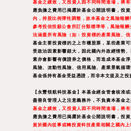
基金之績效，又投資人因不同時間進場，將有
應負擔之費用已揭露於基金公開說明書，投資
內，持股比例彈性調整，故本基金之風險報酬等
參考投信投顧公會所訂分類標準等，風險報酬分
法涵蓋所有風險（如：投資標的產業風險、信
基金主要投資標的之上市櫃股票，某些產業可
受政治因素影響頗大，因此國內外政經情勢、
素亦會影響有價證券之價格，而造成本基金淨
風險、流動性風險、信用風險、產業景氣循環
基金係持有基金受益憑證，而非本文提及之投
【
永豐領航科技基金
】
本基金經金管會核准或
盡善良管理人之注意義務外，不負責本基金之
基金之績效，又投資人因不同時間進場，將有
應負擔之費用已揭露於基金公開說明書，投資
資於國內從事或轉投資科技產業相關之國內上市