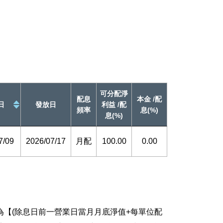
可分配淨
配息
本金 /配
日
發放日
利益 /配
頻率
息(%)
息(%)
7/09
2026/07/17
月配
100.00
0.00
【(除息日前一營業日當月月底淨值+每單位配