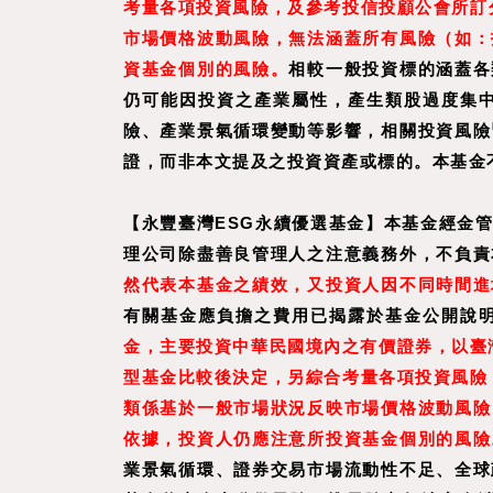
考量各項投資風險，及參考投信投顧公會所訂分
市場價格波動風險，無法涵蓋所有風險（如：
資基金個別的風險。
相較一般投資標的涵蓋各
仍可能因投資之產業屬性，產生類股過度集
險、產業景氣循環變動等影響，相關投資風險
證，而非本文提及之投資資產或標的。本基金
【永豐臺灣ESG永續優選基金】本基金經金
理公司除盡善良管理人之注意義務外，不負責
然代表本基金之績效，又投資人因不同時間進
有關基金應負擔之費用已揭露於基金公開說
金，主要投資中華民國境內之有價證券，以臺
型基金比較後決定，另綜合考量各項投資風險，
類係基於一般市場狀況反映市場價格波動風險
依據，投資人仍應注意所投資基金個別的風險
業景氣循環、證券交易市場流動性不足、全球