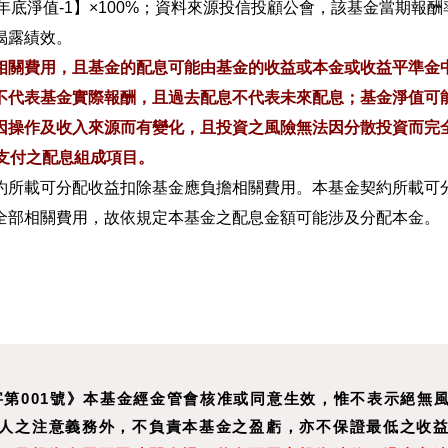
／1年底淨值-1】×100%；資料來源投信投顧公會，該基金當期
揭露績效。
相關費用，且基金的配息可能由基金的收益或本金或收益平準金
不代表基金實際報酬，且過去配息不代表未來配息；基金淨值可
因操作及收入來源而有變化，且投資之風險無法因分散投資而完
支付之配息組成項目。
約所載可分配收益扣除基金應負擔相關費用。本基金契約所載可
全部相關費用，故依規定本基金之配息金額可能涉及分配本金。
新字第001號》本基金經金管會核准或同意生效，惟不表示絕
人之注意義務外，不負責本基金之盈虧，亦不保證最低之收