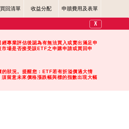
買回清單
收益分配
申贖費用及表單
⊼
司經專業評估後認為有無法買入或賣出滿足申
市場是否接受該ETF之申購申請或買回申
的狀況。提醒您：ETF若有折溢價過大情
，須留意未來價格漲跌幅與標的指數出現大幅