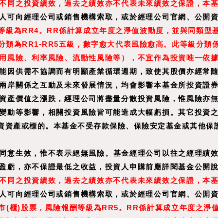
不同之投資績效，過去之績效亦不代表未來績效之保證，本
人可向經理公司或銷售機構索取，或於經理公司官網、公開
級為RR4。RR係
計算成立年度之淨值波動度，並與同類型
類為RR1-RR5五級，數字愈大代表風險愈高。此等級分類
用風險、利率風險、流動性風險等），不宜作為投資唯一依
能因供需不協調而有明顯產業循環週期，致使其股價亦經常
兩岸關係之互動及未來發展情況，均會影響本基金所投資證
資產價值之漲跌，經理公司將盡量分散投資風險，惟風險亦
變動等影響，相關投資風險皆可能造成大幅虧損。其它投資
資資產或標的。本基金不受存款保險、保險安定基金或其他保
同意生效，惟不表示絕無風險。基金經理公司以往之經理績
盈虧，亦不保證最低之收益，投資人申購前應詳閱基金公開
不同之投資績效，過去之績效亦不代表未來績效之保證，本
人可向經理公司或銷售機構索取，或於經理公司官網、公開
(櫃)股票，風險報酬等級為RR5。RR係計算成立年度之淨