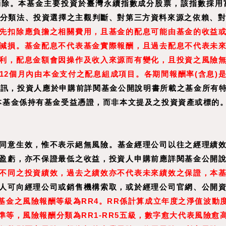
除。本基金主要投資於臺灣永續指數成分股票，該指數採用
之分類法、投資選擇之主觀判斷、對第三方資料來源之依賴、對
先扣除應負擔之相關費用，且基金的配息可能由基金的收益
減損。基金配息不代表基金實際報酬，且過去配息不代表未
利，配息金額會因操作及收入來源而有變化，且投資之風險
12
個月內由本金支付之配息組成項目。
各期間報酬率
(
含息
)
資訊，投資人應於申購前詳閱基金公開說明書所載之基金所有
投資人申購本基金係持有基金受益憑證，而非本文提及之投資資產或
同意生效，惟不表示絕無風險。基金經理公司以往之經理績
盈虧，亦不保證最低之收益，投資人申購前應詳閱基金公開
不同之投資績效，過去之績效亦不代表未來績效之保證，本
人可向經理公司或銷售機構索取，或於經理公司官網、公開
基金之風險報酬等級為RR4。RR係計算成立年度之淨值波動
等，風險報酬分類為RR1-RR5五級，數字愈大代表風險愈