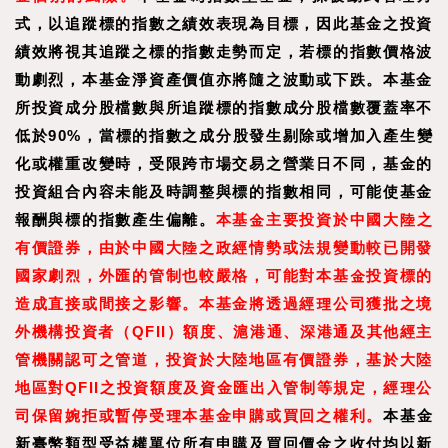
式，以追蹤標的指數之績效表現為目標，因此基金之投資
績效將視其追蹤之標的指數走勢而定，若標的指數價格波
動劇烈，本基金淨資產價值亦將隨之波動或下跌。本基金
所投資成分股檔數與所追蹤標的指數成分股檔數覆蓋率不
低於90%，當標的指數之成分股發生剔除或增加入產生變
化或權重改變時，受限跨市場交易之營業日不同，基金的
投資組合內容未能及時調整與標的指數相同，可能使基金
報酬與標的指數產生偏離。
本基金主要投資於中國大陸之
有價證券，由於中國大陸之政經情勢或法規變動較已開發
國家劇烈，外匯的管制也較嚴格，可能對本基金投資標的
造成直接或間接之影響。本基金將透過經理公司獲批之境
外機構投資者（QFII）額度、滬港通、深港通及其他經主
管機關認可之管道，投資於大陸地區有價證券，基於大陸
地區對QFII之投資額度及資金匯出入管制等規定，經理公
司保留婉拒或暫停受理本基金申購或買回之權利。
本基金
新臺幣類型受益權單位所有申購及買回價金之收付均以新