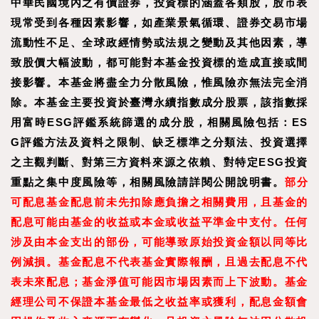
中華民國境內之有價證券，投資標的涵蓋各類股，股市表
現常受到各種因素影響，如產業景氣循環、證券交易市場
流動性不足、全球政經情勢或法規之變動及其他因素，導
致股價大幅波動，都可能對本基金投資標的造成直接或間
接影響。本基金將盡全力分散風險，惟風險亦無法完全消
除。本基金主要投資於臺灣永續指數成分股票，該指數採
用富時ESG評鑑系統篩選的成分股，相關風險包括：ES
G評鑑方法及資料之限制、缺乏標準之分類法、投資選擇
之主觀判斷、對第三方資料來源之依賴、對特定ESG投資
重點之集中度風險等，相關風險請詳閱公開說明書。
部分
可配息基金配息前未先扣除應負擔之相關費用，且基金的
配息可能由基金的收益或本金或收益平準金中支付。任何
涉及由本金支出的部份，可能導致原始投資金額以同等比
例減損。基金配息不代表基金實際報酬，且過去配息不代
表未來配息；基金淨值可能因市場因素而上下波動。基金
經理公司不保證本基金最低之收益率或獲利，配息金額會