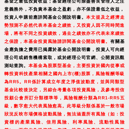
基金之最低投資收益；基金經理公司除盡善良管理人之注
意義務外，不負責本基金之盈虧，亦不保證最低之收益，
投資人申購前應詳閱基金公開說明書。
本文提及之經濟走
勢預測不必然代表本基金之績效，又投資人因不同時間進
場，將有不同之投資績效，過去之績效亦不代表未來績效
之保證，本基金投資風險請詳閱基金公開說明書。
有關基
金應負擔之費用已揭露於基金公開說明書，投資人可向經
理公司或銷售機構索取，或於經理公司官網、公開資訊觀
測站查詢。
本基金為股票型基金，主要投資於國內從事或
轉投資科技產業相關之國內上市(櫃)股票，風險報酬等級
為RR5。RR係計算成立年度之淨值波動度，並與同類型
基金比較後決定，另綜合考量各項投資風險，及參考投信
投顧公會所訂分類標準等，風險報酬分類為RR1-RR5五
級，數字愈大代表風險愈高。此等級分類係基於一般市場
狀況反映市場價格波動風險，無法涵蓋所有風險（如：投
資標的產業風險、信用風險、利率風險、流動性風險