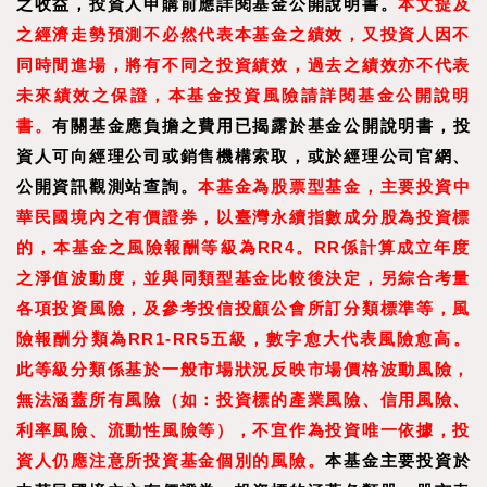
之收益，投資人申購前應詳閱基金公開說明書。
本文提及
之經濟走勢預測不必然代表本基金之績效，又投資人因不
同時間進場，將有不同之投資績效，過去之績效亦不代表
未來績效之保證，本基金投資風險請詳閱基金公開說明
書。
有關基金應負擔之費用已揭露於基金公開說明書，投
資人可向經理公司或銷售機構索取，或於經理公司官網、
公開資訊觀測站查詢。
本基金為股票型基金，主要投資中
華民國境內之有價證券，以臺灣永續指數成分股為投資標
的，本基金之風險報酬等級為RR4。RR係計算成立年度
之淨值波動度，並與同類型基金比較後決定，另綜合考量
各項投資風險，及參考投信投顧公會所訂分類標準等，風
險報酬分類為RR1-RR5五級，數字愈大代表風險愈高。
此等級分類係基於一般市場狀況反映市場價格波動風險，
無法涵蓋所有風險（如：投資標的產業風險、信用風險、
利率風險、流動性風險等），不宜作為投資唯一依據，投
資人仍應注意所投資基金個別的風險。
本基金主要投資於