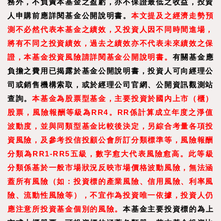
務外，不負責本基金之盈虧，亦不保證最低之收益，投資
人申購前應詳閱基金公開說明書。
本文提及之經濟走勢預
測不必然代表本基金之績效，又投資人因不同時間進場，
將有不同之投資績效，過去之績效亦不代表未來績效之保
證，本基金投資風險請詳閱基金公開說明書。
有關基金應
負擔之費用已揭露於基金公開說明書，投資人可向經理公
司或銷售機構索取，或於經理公司官網、公開資訊觀測站
查詢。
本基金為股票型基金，主要投資於國內上市（櫃）
股票，風險報酬等級為RR4。RR係計算成立年度之淨值
波動度，並與同類型基金比較後決定，另綜合考量各項投
資風險，及參考投信投顧公會所訂分類標準等，風險報酬
分類為RR1-RR5五級，數字愈大代表風險愈高。此等級
分類係基於一般市場狀況反映市場價格波動風險，無法涵
蓋所有風險（如：投資標的產業風險、信用風險、利率風
險、流動性風險等），不宜作為投資唯一依據，投資人仍
應注意所投資基金個別的風險。
本基金主要投資標的為上