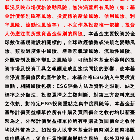
狀況反映市場價格波動風險，無法涵蓋所有風險（如：基
金計價幣別匯率風險、投資標的產業風險、信用風險、利
率風險、流動性風險等），不宜作為投資唯一依據，投資
人仍應注意所投資基金個別的風險
。本基金主要投資於全
球數位基礎建設相關標的，全球政經情勢或法規之變動風
險、類股過度集中風險、產業景氣環風險、流動性風險、
外匯管制及匯率變動之風險等，可能對本基金所參與的投
資市場及投資工具之報酬造成直接或間接的影響，使本基
金淨資產價值因此產生波動。本基金將ESG納入主要投資
重點，相關風險包括：ESG評鑑方法及資料之限制、缺乏
標準之分類法、投資選擇之主觀判斷、對第三方資料來源
之依賴、對特定ESG投資重點之集中度風險等。本基金新
臺幣計價受益權單位所有申購及買回價金之收付均以新臺
幣為之。外幣計價受益權單位所有申購及買回價金之收付
均以外幣為之。如投資人以非本基金計價幣別之貨幣換匯
後申購基金，須自行承擔匯率變動之風險。此外因投資人