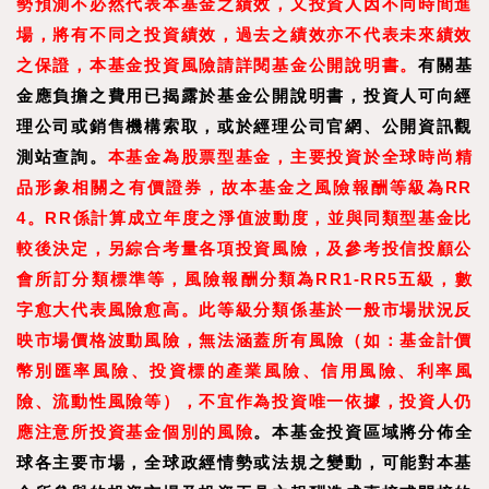
勢預測不必然代表本基金之績效，又投資人因不同時間進
場，將有不同之投資績效，過去之績效亦不代表未來績效
之保證，本基金投資風險請詳閱基金公開說明書。
有關基
金應負擔之費用已揭露於基金公開說明書，投資人可向經
理公司或銷售機構索取，或於經理公司官網、公開資訊觀
測站查詢。
本基金為股票型基金，主要投資於全球時尚精
品形象相關之有價證券，故本基金之風險報酬等級為RR
4。RR係計算成立年度之淨值波動度，並與同類型基金比
較後決定，另綜合考量各項投資風險，及參考投信投顧公
會所訂分類標準等，風險報酬分類為RR1-RR5五級，數
字愈大代表風險愈高。此等級分類係基於一般市場狀況反
映市場價格波動風險，無法涵蓋所有風險（如：基金計價
幣別匯率風險、投資標的產
業風險、信用風險、利率風
險、流動性風險等），不宜作為投資唯一依據，投資人仍
應注意所投資基金個別的風險
。本基金投資區域將分佈全
球各主要市場，全球政經情勢或法規之變動，可能對本基