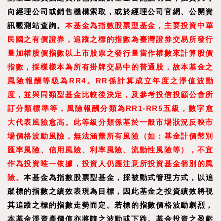
向經理公司或銷售機構索取，或於經理公司官網、公開資
訊觀測站查詢。
本基金為指數股票型基金，主要投資中華
民國之有價證券，追蹤之標的指數為臺灣證券交易所發行
量加權股價指數以上市股票之發行量當作權數來計算股價
指數，採樣樣本為所有掛牌交易中的普通股，故本基金之
風險報酬等級為RR4。RR係計算成立年度之淨值波動
度，並與同類型基金比較後決定，及參考投信投顧公會所
訂分類標準等，風險報酬分類為RR1-RR5五級，數字愈
大代表風險愈高。此等級分類係基於一般市場狀況反映市
場價格波動風險，無法涵蓋所有風險（如：基金計價幣別
匯率風險、信用風險、利率風險、流動性風險等），不宜
作為投資唯一依據，投資人仍應注意所投資基金個別的風
險。
本基金為指數股票型基金，採被動式管理方式，以追
蹤標的指數之績效表現為目標，因此基金之投資績效將視
其追蹤之標的指數走勢而定。若標的指數價格波動劇烈，
本基金淨資產價值亦將隨之波動或下跌。基金投資之盈虧