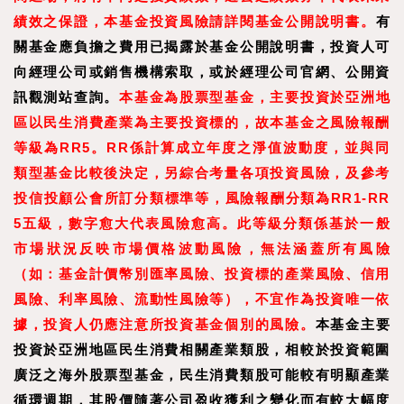
績效之保證，本基金投資風險請詳閱基金公開說明書。
有
關基金應負擔之費用已揭露於基金公開說明書，投資人可
向經理公司或銷售機構索取，或於經理公司官網、公開資
訊觀測站查詢。
本基金為股票型基金，主要投資於亞洲地
區以民生消費產業為主要投資標的，故本基金之風險報酬
等級為RR5。RR係計算成立年度之淨值波動度，並與同
類型基金比較後決定，另綜合考量各項投資風險，及參考
投信投顧公會所訂分類標準等，風險報酬分類為RR1-RR
5五級，數字愈大代表風險愈高。此等級分類係基於一般
市場狀況反映市場價格波動風險，無法涵蓋所有風險
（如：基金計價幣別匯率風險、投資標的產業風險、信用
風險、利率風險、流動性風險等），不宜作為投資唯一依
據，投資人仍應注意所投資基金個別的風險。
本基金主要
投資於亞洲地區民生消費相關產業類股，相較於投資範圍
廣泛之海外股票型基金，民生消費類股可能較有明顯產業
循環週期，其股價隨著公司盈收獲利之變化而有較大幅度