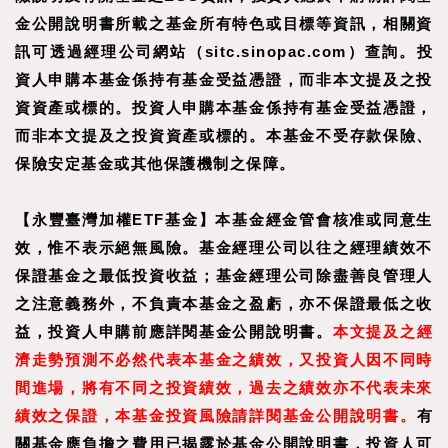
金公開說明書所載之基金所有特色或目標等資訊，相關資
訊可透過經理公司網站（sitc.sinopac.com）查詢。
投
資人申購本基金係持有基金受益憑證，而非本文提及之投
資資產或標的。投資人申購本基金係持有基金受益憑證，
而非本文提及之投資資產或標的。本基金不受存款保險、
保險安定基金或其他保護機制之保障。
【永豐臺灣加權ETF基金】本基金經金管會核准或同意生
效，惟不表示絕無風險。基金經理公司以往之經理績效不
保證基金之最低投資收益；基金經理公司除盡善良管理人
之注意義務外，不負責本基金之盈虧，亦不保證最低之收
益，投資人申購前應詳閱基金公開說明書。
本文提及之經
濟走勢預測不必然代表本基金之績效，又投資人因不同時
間進場，將有不同之投資績效，過去之績效亦不代表未來
績效之保證，本基金投資風險請詳閱基金公開說明書。
有
關基金應負擔之費用已揭露於基金公開說明書，投資人可