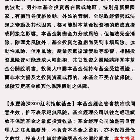
的波動。另外本基金投資所在國或地區，特別是新興國
家，有價證券價格波動、外匯的管制、全球政經情勢或法
規之變動及其他因素，都可能對本基金投資標的造成直接
或間接之影響。本基金將盡全力分散風險，但無法完全消
除。除匯兌風險外，基金投資之盈虧尚受到市場風險、流
動性風險、信用風險、產業景氣循環變動等影響，相關投
資風險皆可能造成大幅虧損。其它投資之風險請詳閱本基
金公開說明書。投資人申購本基金係持有基金受益憑證，
而非本文提及之投資資產或標的。本基金不受存款保險、
保險安定基金或其他保護機制之保障。
【
永豐滬深300紅利指數基金
】
本基金經金管會核准或同
意生效，惟不表示絕無風險。基金經理公司以往之經理績
效不保證基金之最低投資收益；基金經理公司除盡善良管
理人之注意義務外，不負責本基金之盈虧，亦不保證最低
之收益，投資人申購前應詳閱基金公開說明書。
本文提及