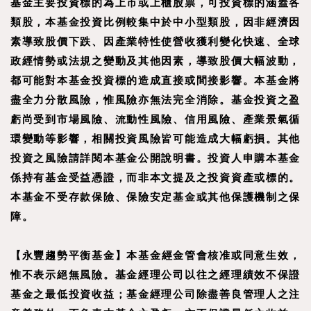
基金主要投資標的為上市或上櫃股票，可投資標的涵蓋各
類股，本基金投資比例較集中於中小型類股，因非經濟因
素導致股價下跌、因產業特性使營收獲利變化快速、全球
政經情勢或法規之變動及其他因素，導致股價大幅波動，
都可能對本基金投資標的造成直接或間接影響。本基金將
盡全力分散風險，惟風險亦無法完全消除。基金投資之盈
虧尚受到市場風險、流動性風險、信用風險、產業景氣循
環變動等影響，相關投資風險皆可能造成大幅虧損。其他
投資之風險請詳閱本基金公開說明書。投資人申購本基金
係持有基金受益憑證，而非本文提及之投資資產或標的。
本基金不受存款保險、保險安定基金或其他保護機制之保
障。
【
永豐趨勢平衡基金
】
本基金經金管會核准或同意生效，
惟不表示絕無風險。基金經理公司以往之經理績效不保證
基金之最低投資收益；基金經理公司除盡善良管理人之注