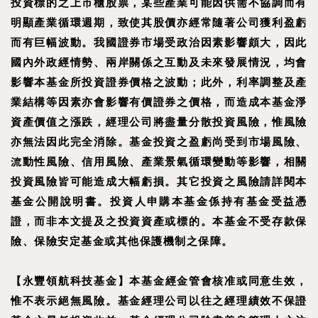
投資標的之上市櫃股票，某些產業可能因供需不協調而有
明顯產業循環週期，致使其股價亦經常隨著公司獲利盈虧
而有巨幅波動。我國證券市場受政治因素影響頗大，因此
國內外政經情勢、兩岸關係之互動及未來發展情況，均會
影響本基金所投資證券價格之波動；此外，利率調整及產
業結構等因素亦會影響有價證券之價格，而造成本基金淨
資產價值之漲跌，經理公司將盡量分散投資風險，惟風險
亦無法因此完全消除。基金投資之盈虧尚受到市場風險、
流動性風險、信用風險、產業景氣循環變動等影響，相關
投資風險皆可能造成大幅虧損。其它投資之風險請詳閱本
基金公開說明書。投資人申購本基金係持有基金受益憑
證，而非本文提及之投資資產或標的。本基金不受存款保
險、保險安定基金或其他保護機制之保障。
【
永豐領航科技基金
】
本基金經金管會核准或同意生效，
惟不表示絕無風險。基金經理公司以往之經理績效不保證