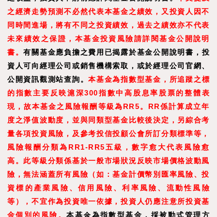
之經濟走勢預測不必然代表本基金之績效，又投資人因不
同時間進場，將有不同之投資績效，過去之績效亦不代表
未來績效之保證，本基金投資風險請詳閱基金公開說明
書。
有關基金應負擔之費用已揭露於基金公開說明書，投
資人可向經理公司或銷售機構索取，或於經理公司官網、
公開資訊觀測站查詢。
本基金為指數型基金，所追蹤之標
的指數主要反映滬深300指數中高股息率股票的整體表
現，故本基金之風險報酬等級為RR5。RR係計算成立年
度之淨值波動度，並與同類型基金比較後決定，另綜合考
量各項投資風險，及參考投信投顧公會所訂分類標準等，
風險報酬分類為RR1-RR5五級，數字愈大代表風險愈
高。此等級分類係基於一般市場狀況反映市場價格波動風
險，無法涵蓋所有風險（如：基金計價幣別匯率風險、投
資標的產業風險、信用風險、利率風險、流動性風險
等），不宜作為投資唯一依據，投資人仍應注意所投資基
金個別的風險。
本基金為指數型基金，採被動式管理方