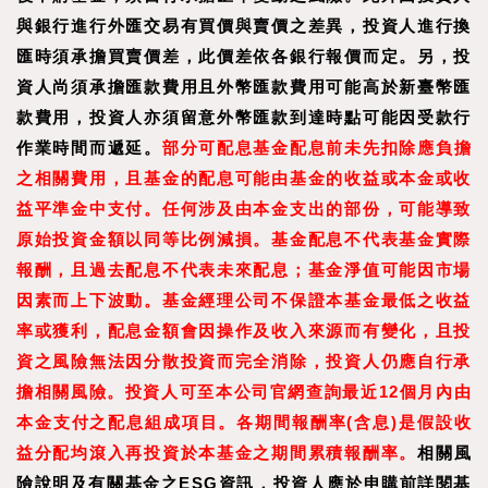
與銀行進行外匯交易有買價與賣價之差異，投資人進行換
匯時須承擔買賣價差，此價差依各銀行報價而定。另，投
資人尚須承擔匯款費用且外幣匯款費用可能高於新臺幣匯
款費用，投資人亦須留意外幣匯款到達時點可能因受款行
作業時間而遞延。
部分可配息基金配息前未先扣除應負擔
之相關費用，且基金的配息可能由基金的收益或本金或收
益平準金中支付。任何涉及由本金支出的部份，可能導致
原始投資金額以同等比例減損。基金配息不代表基金實際
報酬，且過去配息不代表未來配息；基金淨值可能因市場
因素而上下波動。基金經理公司不保證本基金最低之收益
率或獲利，配息金額會因操作及收入來源而有變化，且投
資之風險無法因分散投資而完全消除，投資人仍應自行承
擔相關風險。投資人可至本公司官網查詢最近12個月內由
本金支付之配息組成項目。各期間報酬率(含息)是假設收
益分配均滾入再投資於本基金之期間累積報酬率。
相關風
險說明及有關基金之ESG資訊，投資人應於申購前詳閱基