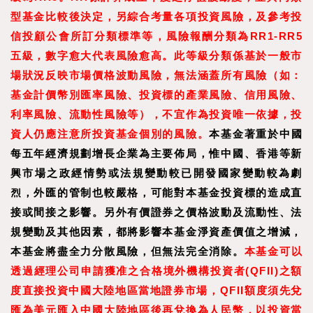
型基金比較後決定，另綜合考量各項投資風險，及參考投
信投顧公會所訂分類標準等，風險報酬分類為RR1-RR5
五級，數字愈大代表風險愈高。此等級分類係基於一般市
場狀況反映市場價格波動風險，無法涵蓋所有風險（如：
基金計價幣別匯率風險、投資標的產業風險、信用風險、
利率風險、流動性風險等），不宜作為投資唯一依據，投
資人仍應注意所投資基金個別的風險。
本基金著重於中國
每五年經濟規劃增長企業為主要佈局，惟中國、香港等新
興市場之政經情勢或法規變動較已開發國家變動較為劇
烈，外匯的管制也較嚴格，可能對本基金投資標的造成直
接或間接之影響。另外有價證券之價格波動及流動性、法
規變動及其他因素，都將影響本基金淨資產價值之增減，
本基金將盡全力分散風險，但無法完全消除。
本基金可以
透過經理公司申請獲准之合格境外機構投資者(QFII)之額
度直接投資中國大陸地區當地證券市場，QFII額度須先兌
匯為美元匯入中國大陸地區後再兌換為人民幣，以投資當