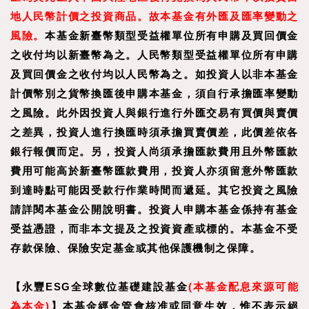
地人民幣計價之投資商品。故本基金有外匯及匯率變動之
風險。
本基金新臺幣類型受益權單位所有申購及買回價金
之收付均以新臺幣為之。人民幣類型受益權單位所有申購
及買回價金之收付均以人民幣為之。如投資人以非本基金
計價幣別之貨幣換匯後申購本基金，須自行承擔匯率變動
之風險。此外因投資人與銀行進行外匯交易有買價與賣價
之差異，投資人進行換匯時須承擔買賣價差，此價差依各
銀行報價而定。另，投資人尚須承擔匯款費用且外幣匯款
費用可能高於新臺幣匯款費用，投資人亦須留意外幣匯款
到達時點可能因受款行作業時間而遞延。其它投資之風險
請詳閱本基金公開說明書。投資人申購本基金係持有基金
受益憑證，而非本文提及之投資資產或標的。本基金不受
存款保險、保險安定基金或其他保護機制之保障。
【永豐ESG全球數位基礎建設基金
(本基金配息來源可能
為本金)
】
本基金經金管會核准或同意生效，惟不表示絕