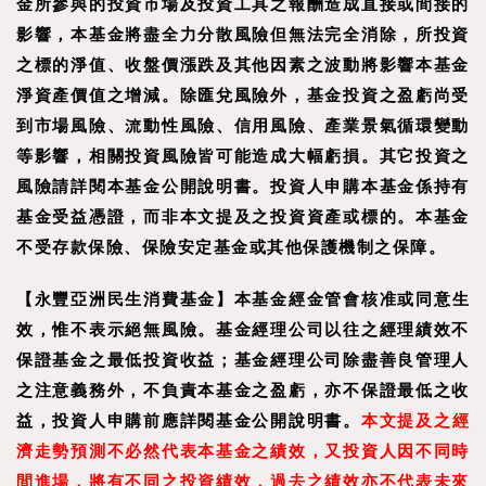
金所參與的投資市場及投資工具之報酬造成直接或間接的
影響，本基金將盡全力分散風險但無法完全消除，所投資
之標的淨值、收盤價漲跌及其他因素之波動將影響本基金
淨資產價值之增減。除匯兌風險外，基金投資之盈虧尚受
到市場風險、流動性風險、信用風險、產業景氣循環變動
等影響，相關投資風險皆可能造成大幅虧損。其它投資之
風險請詳閱本基金公開說明書。投資人申購本基金係持有
基金受益憑證，而非本文提及之投資資產或標的。本基金
不受存款保險、保險安定基金或其他保護機制之保障。
【
永豐亞洲民生消費基金
】
本基金經金管會核准或同意生
效，惟不表示絕無風險。基金經理公司以往之經理績效不
保證基金之最低投資收益；基金經理公司除盡善良管理人
之注意義務外，不負責本基金之盈虧，亦不保證最低之收
益，投資人申購前應詳閱基金公開說明書。
本文提及之經
濟走勢預測不必然代表本基金之績效，又投資人因不同時
間進場，將有不同之投資績效，過去之績效亦不代表未來