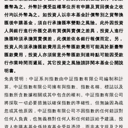
臺幣為之。外幣計價受益權單位所有申購及買回價金之收
付均以外幣為之。如投資人以非本基金計價幣別之貨幣換
匯後申購基金，須自行承擔匯率變動之風險。此外因投資
人與銀行進行外匯交易有買價與賣價之差異，投資人進行
換匯時須承擔買賣價差，此價差依各銀行報價而定。另，
投資人尚須承擔匯款費用且外幣匯款費用可能高於新臺幣
匯款費用，投資人亦須留意外幣匯款到達時點可能因受款
行作業時間而遞延。其它投資之風險請詳閱本基金公開說
明書。
免責聲明：中証系列指數由中証指數有限公司編制和計
算。中証指數有限公司擁有與指數、指數名稱、標誌以及
指數所含數據相關或其中包含的權利。中証指數有限公司
將採取一切必要措施以確保指數的準確性。但無論因為疏
忽或其他原因，中証指數有限公司不因指數的任何錯誤對
任何人負責，也無義務對任何人和任何錯誤給予建議。投
資人申購本基金係持有基金受益憑證，而非本文提及之投