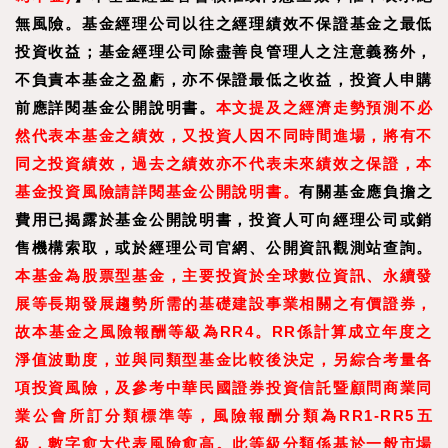
無風險。基金經理公司以往之經理績效不保證基金之最低
投資收益；基金經理公司除盡善良管理人之注意義務外，
不負責本基金之盈虧，亦不保證最低之收益，投資人申購
前應詳閱基金公開說明書。
本文提及之經濟走勢預測不必
然代表本基金之績效，又投資人因不同時間進場，將有不
同之投資績效，過去之績效亦不代表未來績效之保證，本
基金投資風險請詳閱基金公開說明書。
有關基金應負擔之
費用已揭露於基金公開說明書，投資人可向經理公司或銷
售機構索取，或於經理公司官網、公開資訊觀測站查詢。
本基金為股票型基金，主要投資於全球數位資訊、永續發
展等長期發展趨勢所需的基礎建設事業相關之有價證券，
故本基金之風險報酬等級為RR4。RR係計算成立年度之
淨值波動度，並與同類型基金比較後決定，另綜合考量各
項投資風險，及參考中華民國證券投資信託暨顧問商業同
業公會所訂分類標準等，風險報酬分類為RR1-RR5五
級，數字愈大代表風險愈高。此等級分類係基於一般市場