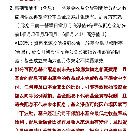
當期報酬率（含息）：將基金收益分配期間所分配之收
益均假設再投資於本基金之累計報酬率。計算方式為
【(除息日前一營業日當月月底淨值+每單位配息金額)÷
前1個月/2個月/3個月／6個月／1年底淨值-1】
×100%；資料來源投信投顧公會，該基金當期報酬率
(含息)，於次月初投信投顧公會公布績效後於官網維
護；基金成立未滿六個月依規定不揭露績效。
部分可配息基金配息前未先扣除應負擔之相關費用，且
基金的配息可能由基金的收益或本金或收益平準金中支
付。任何涉及由本金支出的部份，可能導致原始投資金
額以同等比例減損。基金配息不代表基金實際報酬，且
過去配息不代表未來配息；基金淨值可能因市場因素而
上下波動。基金經理公司不保證本基金最低之收益率或
獲利，配息金額會因操作及收入來源而有變化，且投資
之風險無法因分散投資而完全消除，投資人仍應自行承