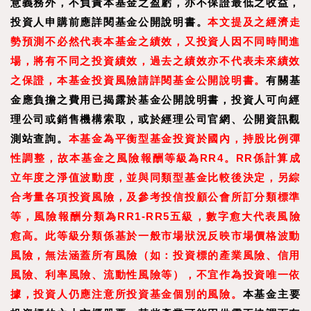
意義務外，不負責本基金之盈虧，亦不保證最低之收益，
投資人申購前應詳閱基金公開說明書。
本文提及之經濟走
勢預測不必然代表本基金之績效，又投資人因不同時間進
場，將有不同之投資績效，過去之績效亦不代表未來績效
之保證，本基金投資風險請詳閱基金公開說明書。
有關基
金應負擔之費用已揭露於基金公開說明書，投資人可向經
理公司或銷售機構索取，或於經理公司官網、公開資訊觀
測站查詢。
本基金為平衡型基金投資於國內，持股比例彈
性調整，故本基金之風險報酬等級為RR4。RR係
計算成
立年度之淨值波動度，並與同類型基金比較後決定，另綜
合考量各項投資風險，及參考投信投顧公會所訂分類標準
等，風險報酬分類為RR1-RR5五級，數字愈大代表風險
愈高。此等級分類係基於一般市場狀況反映市場價格波動
風險，無法涵蓋所有風險（如：投資標的產業風險、信用
風險、利率風險、流動性風險等），不宜作為投資唯一依
據，投資人仍應注意所投資基金個別的風險。
本基金主要