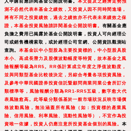
人申購前應詳閱基金公開說明書。
本文提及之經濟走勢預
測不必然代表本基金之績效，又投資人因不同時間進場，
將有不同之投資績效，過去之績效亦不代表未來績效之保
證，本基金投資風險請詳閱基金公開說明書。
有關基金應
負擔之費用已揭露於基金公開說明書，投資人可向經理公
司或銷售機構索取，或於經理公司官網、公開資訊觀測站
查詢。
本基金以中小型股為主要投資標的，中小型股具股
本小、高成長潛力及股價波動幅度等特質，故本基金之風
險報酬等級為RR5。RR係計算成立年度之淨值波動度，
並與同類型基金比較後決定，另綜合考量各項投資風險，
及參考中華民國證券投資信託暨顧問商業同業公會所訂分
類標準等，風險報酬分類為RR1-RR5五級，數字愈大代
表風險愈高。此等級分類係基於一般市場狀況反映市場價
格波動風險，無法涵蓋所有風險（如：投資標的產業風
險、信用風險、利率風險、流動性風險等），不宜作為投
資唯一依據，投資人仍應注意所投資基金個別的風險。
本