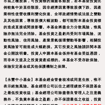
市或上櫃股票，可投資標的涵蓋各類股，若本基金投資比
例較集中於某些類股、因非經濟因素導致股價下跌、因產
業特性使營收獲利變化快速、全球政經情勢或法規之變動
及其他因素，導致股價大幅波動，都可能對本基金投資標
的造成直接或間接影響。本基金將盡全力分散風險，惟風
險亦無法完全消除。基金投資之盈虧尚受到市場風險、流
動性風險、信用風險、產業景氣循環變動等影響，相關投
資風險皆可能造成大幅虧損。其它投資之風險請詳閱本基
金公開說明書。投資人申購本基金係持有基金受益憑證，
而非本文提及之投資資產或標的。本基金不受存款保險、
保險安定基金或其他保護機制之保障。
【
永豐中小基金
】
本基金經金管會核准或同意生效，惟不
表示絕無風險。基金經理公司以往之經理績效不保證基金
之最低投資收益；基金經理公司除盡善良管理人之注意義
務外，不負責本基金之盈虧，亦不保證最低之收益，投資