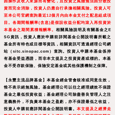
因操作及收入來源而有變化，且投資之風險無法因分散投
資而完全消除，投資人仍應自行承擔相關風險。投資人可
至
本公司官網
查詢最近
12
個月內由本金支付之配息組成項
目。
各期間報酬率
(
含息
)
是假設收益分配均滾入再投資於
本基金之期間累積報酬率。
相關風險說明及有關基金之E
SG資訊，投資人應於申購前詳閱基金公開說明書所載之
基金所有特色或目標等資訊，相關資訊可透過經理公司網
站（sitc.sinopac.com）查詢。投資人申購本基金係持
有基金受益憑證，而非本文提及之投資資產或標的。本基
金不受存款保險、保險安定基金或其他保護機制之保障。
【
永豐主流品牌基金
】
本基金經金管會核准或同意生效，
惟不表示絕無風險。基金經理公司以往之經理績效不保證
基金之最低投資收益；基金經理公司除盡善良管理人之注
意義務外，不負責本基金之盈虧，亦不保證最低之收益，
投資人申購前應詳閱基金公開說明書。
本文提及之經濟走