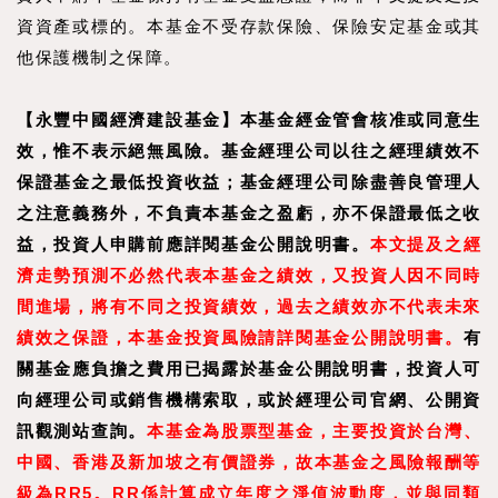
資資產或標的。本基金不受存款保險、保險安定基金或其
他保護機制之保障。
【永豐中國經濟建設基金】本基金經金管會核准或同意生
效，惟不表示絕無風險。基金經理公司以往之經理績效不
保證基金之最低投資收益；基金經理公司除盡善良管理人
之注意義務外，不負責本基金之盈虧，亦不保證最低之收
益，投資人申購前應詳閱基金公開說明書。
本文提及之經
濟走勢預測不必然代表本基金之績效，又投資人因不同時
間進場，將有不同之投資績效，過去之績效亦不代表未來
績效之保證，本基金投資風險請詳閱基金公開說明書。
有
關基金應負擔之費用已揭露於基金公開說明書，投資人可
向經理公司或銷售機構索取，或於經理公司官網、公開資
訊觀測站查詢。
本基金為股票型基金，主要投資於台灣、
中國、香港及新加坡之有價證券，故本基金之風險報酬等
級為RR5。RR係計算成立年度之淨值波動度，並與同類