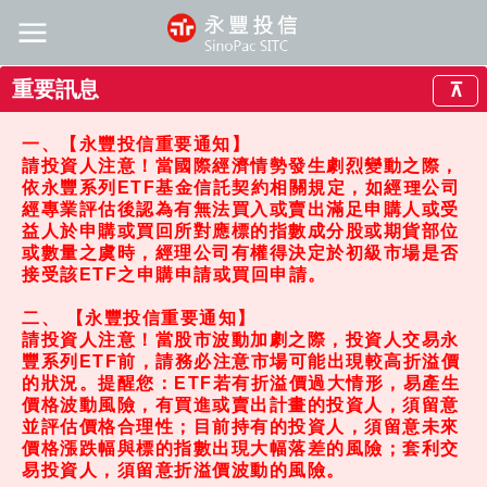
重要訊息
⊼
一、【永豐投信重要通知】
請投資人注意！當國際經濟情勢發生劇烈變動之際，
依永豐系列ETF基金信託契約相關規定，如經理公司
經專業評估後認為有無法買入或賣出滿足申購人或受
益人於申購或買回所對應標的指數成分股或期貨部位
或數量之虞時，經理公司有權得決定於初級市場是否
接受該ETF之申購申請或買回申請。
二、 【永豐投信重要通知】
請投資人注意！當股市波動加劇之際，投資人交易永
豐系列ETF前，請務必注意市場可能出現較高折溢價
的狀況。提醒您：ETF若有折溢價過大情形，易產生
價格波動風險，有買進或賣出計畫的投資人，須留意
並評估價格合理性；目前持有的投資人，須留意未來
價格漲跌幅與標的指數出現大幅落差的風險；套利交
易投資人，須留意折溢價波動的風險。