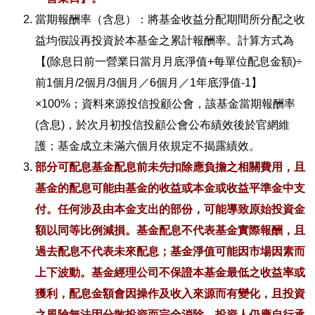
當期報酬率（含息）：將基金收益分配期間所分配之收
益均假設再投資於本基金之累計報酬率。計算方式為
【(除息日前一營業日當月月底淨值+每單位配息金額)÷
前1個月/2個月/3個月／6個月／1年底淨值-1】
×100%；資料來源投信投顧公會，該基金當期報酬率
(含息)，於次月初投信投顧公會公布績效後於官網維
護；基金成立未滿六個月依規定不揭露績效。
部分可配息基金配息前未先扣除應負擔之相關費用，且
基金的配息可能由基金的收益或本金或收益平準金中支
付。任何涉及由本金支出的部份，可能導致原始投資金
額以同等比例減損。基金配息不代表基金實際報酬，且
過去配息不代表未來配息；基金淨值可能因市場因素而
上下波動。基金經理公司不保證本基金最低之收益率或
獲利，配息金額會因操作及收入來源而有變化，且投資
之風險無法因分散投資而完全消除，投資人仍應自行承