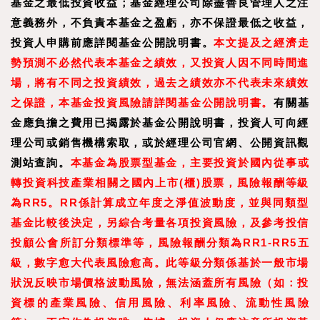
基金之最低投資收益；基金經理公司除盡善良管理人之注
意義務外，不負責本基金之盈虧，亦不保證最低之收益，
投資人申購前應詳閱基金公開說明書。
本文提及之經濟走
勢預測不必然代表本基金之績效，又投資人因不同時間進
場，將有不同之投資績效，過去之績效亦不代表未來績效
之保證，本基金投資風險請詳閱基金公開說明書。
有關基
金應負擔之費用已揭露於基金公開說明書，投資人可向經
理公司或銷售機構索取，或於經理公司官網、公開資訊觀
測站查詢。
本基金為股票型基金，主要投資於國內從事或
轉投資科技產業相關之國內上市(櫃)股票，風險報酬等級
為RR5。RR係計算成立年度之淨值波動度，並與同類型
基金比較後決定，另綜合考量各項投資風險，及參考投信
投顧公會所訂分類標準等，風險報酬分類為RR1-RR5五
級，數字愈大代表風險愈高。此等級分類係基於一般市場
狀況反映市場價格波動風險，無法涵蓋所有風險（如：投
資標的產業風險、信用風險、利率風險、流動性風險