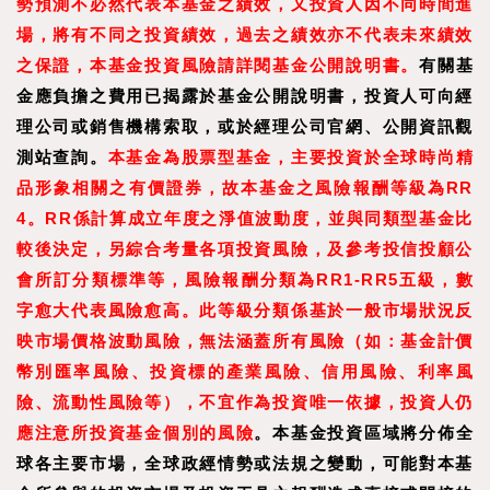
勢預測不必然代表本基金之績效，又投資人因不同時間進
場，將有不同之投資績效，過去之績效亦不代表未來績效
之保證，本基金投資風險請詳閱基金公開說明書。
有關基
金應負擔之費用已揭露於基金公開說明書，投資人可向經
理公司或銷售機構索取，或於經理公司官網、公開資訊觀
測站查詢。
本基金為股票型基金，主要投資於全球時尚精
品形象相關之有價證券，故本基金之風險報酬等級為RR
4。RR係計算成立年度之淨值波動度，並與同類型基金比
較後決定，另綜合考量各項投資風險，及參考投信投顧公
會所訂分類標準等，風險報酬分類為RR1-RR5五級，數
字愈大代表風險愈高。此等級分類係基於一般市場狀況反
映市場價格波動風險，無法涵蓋所有風險（如：基金計價
幣別匯率風險、投資標的產
業風險、信用風險、利率風
險、流動性風險等），不宜作為投資唯一依據，投資人仍
應注意所投資基金個別的風險
。本基金投資區域將分佈全
球各主要市場，全球政經情勢或法規之變動，可能對本基