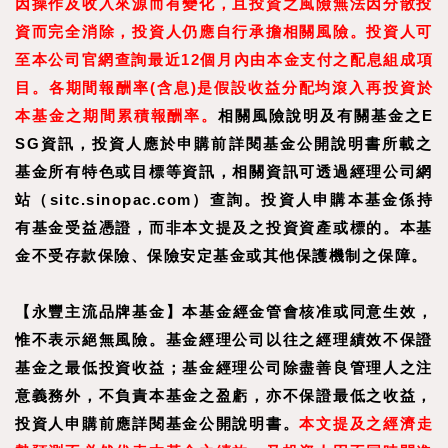
因操作及收入來源而有變化，且投資之風險無法因分散投
資而完全消除，投資人仍應自行承擔相關風險。投資人可
至
本公司官網
查詢最近
12
個月內由本金支付之配息組成項
目。
各期間報酬率
(
含息
)
是假設收益分配均滾入再投資於
本基金之期間累積報酬率。
相關風險說明及有關基金之E
SG資訊，投資人應於申購前詳閱基金公開說明書所載之
基金所有特色或目標等資訊，相關資訊可透過經理公司網
站（sitc.sinopac.com）查詢。投資人申購本基金係持
有基金受益憑證，而非本文提及之投資資產或標的。本基
金不受存款保險、保險安定基金或其他保護機制之保障。
【
永豐主流品牌基金
】
本基金經金管會核准或同意生效，
惟不表示絕無風險。基金經理公司以往之經理績效不保證
基金之最低投資收益；基金經理公司除盡善良管理人之注
意義務外，不負責本基金之盈虧，亦不保證最低之收益，
投資人申購前應詳閱基金公開說明書。
本文提及之經濟走