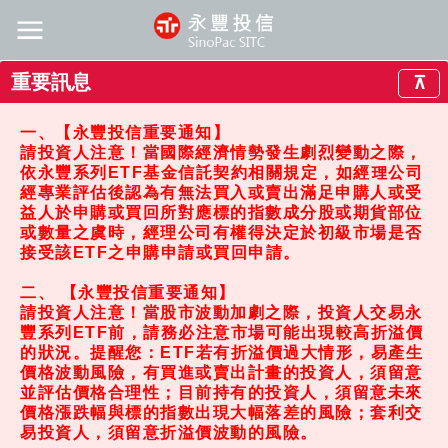
重要訊息
⊼
一、【永豐投信重要通知】
請投資人注意！當國際經濟情勢發生劇烈變動之際，
依永豐系列ETF基金信託契約相關規定，如經理公司
經專業評估後認為有無法買入或賣出滿足申購人或受
益人於申購或買回所對應標的指數成分股或期貨部位
或數量之虞時，經理公司有權得決定於初級市場是否
接受該ETF之申購申請或買回申請。
二、 【永豐投信重要通知】
請投資人注意！當股市波動加劇之際，投資人交易永
豐系列ETF前，請務必注意市場可能出現較高折溢價
的狀況。提醒您：ETF若有折溢價過大情形，易產生
價格波動風險，有買進或賣出計畫的投資人，須留意
並評估價格合理性；目前持有的投資人，須留意未來
價格漲跌幅與標的指數出現大幅落差的風險；套利交
易投資人，須留意折溢價波動的風險。