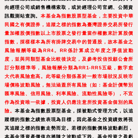
向經理公司或銷售機構索取，或於經理公司官網、公開資
訊觀測站查詢。
本基金為指數股票型基金，主要投資中華
民國之有價證券，追蹤之標的指數為臺灣證券交易所發行
量加權股價指數以上市股票之發行量當作權數來計算股價
指數，採樣樣本為所有掛牌交易中的普通股，故本基金之
風險報酬等級為RR4。RR係計算成立年度之淨值波動
度，並與同類型基金比較後決定，及參考投信投顧公會所
訂分類標準等，風險報酬分類為RR1-RR5五級，數字愈
大代表風險愈高。此等級分類係基於一般市場狀況反映市
場價格波動風險，無法涵蓋所有風險（如：基金計價幣別
匯率風險、信用風險、利率風險、流動性風險等），不宜
作為投資唯一依據，投資人仍應注意所投資基金個別的風
險。
本基金為指數股票型基金，採被動式管理方式，以追
蹤標的指數之績效表現為目標，因此基金之投資績效將視
其追蹤之標的指數走勢而定。若標的指數價格波動劇烈，
本基金淨資產價值亦將隨之波動或下跌。基金投資之盈虧