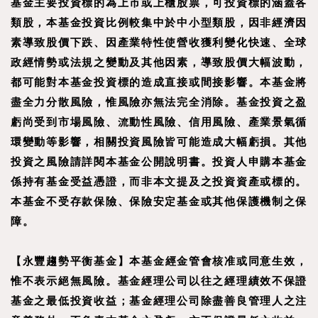
基金主要投資標的為上市或上櫃股票，可投資標的涵蓋各
類股，本基金投資比例較集中於中小型類股，因非經濟因
素導致股價下跌、因產業特性使營收獲利變化快速、全球
政經情勢或法規之變動及其他因素，導致股價大幅波動，
都可能對本基金投資標的造成直接或間接影響。本基金將
盡全力分散風險，惟風險亦無法完全消除。基金投資之盈
虧尚受到市場風險、流動性風險、信用風險、產業景氣循
環變動等影響，相關投資風險皆可能造成大幅虧損。其他
投資之風險請詳閱本基金公開說明書。投資人申購本基金
係持有基金受益憑證，而非本文提及之投資資產或標的。
本基金不受存款保險、保險安定基金或其他保護機制之保
障。
【
永豐趨勢平衡基金
】
本基金經金管會核准或同意生效，
惟不表示絕無風險。基金經理公司以往之經理績效不保證
基金之最低投資收益；基金經理公司除盡善良管理人之注