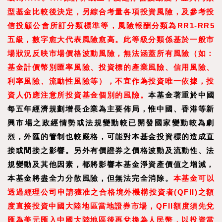
型基金比較後決定，另綜合考量各項投資風險，及參考投
信投顧公會所訂分類標準等，風險報酬分類為RR1-RR5
五級，數字愈大代表風險愈高。此等級分類係基於一般市
場狀況反映市場價格波動風險，無法涵蓋所有風險（如：
基金計價幣別匯率風險、投資標的產業風險、信用風險、
利率風險、流動性風險等），不宜作為投資唯一依據，投
資人仍應注意所投資基金個別的風險。
本基金著重於中國
每五年經濟規劃增長企業為主要佈局，惟中國、香港等新
興市場之政經情勢或法規變動較已開發國家變動較為劇
烈，外匯的管制也較嚴格，可能對本基金投資標的造成直
接或間接之影響。另外有價證券之價格波動及流動性、法
規變動及其他因素，都將影響本基金淨資產價值之增減，
本基金將盡全力分散風險，但無法完全消除。
本基金可以
透過經理公司申請獲准之合格境外機構投資者(QFII)之額
度直接投資中國大陸地區當地證券市場，QFII額度須先兌
匯為美元匯入中國大陸地區後再兌換為人民幣，以投資當