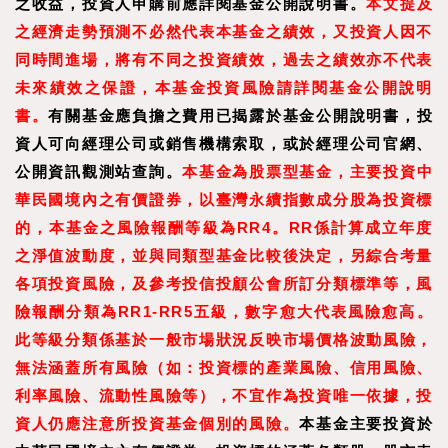
之收益，投資人申購前應詳閱基金公開說明書。
本文提及
之經濟走勢預測不必然代表本基金之績效，又投資人因不
同時間進場，將有不同之投資績效，過去之績效亦不代表
未來績效之保證，本基金投資風險請詳閱基金公開說明
書。
有關基金應負擔之費用已揭露於基金公開說明書，投
資人可向經理公司或銷售機構索取，或於經理公司官網、
公開資訊觀測站查詢。
本基金為股票型基金，主要投資中
華民國境內之有價證券，以臺灣永續指數成分股為投資標
的，本基金之風險報酬等級為RR4。RR係計算成立年度
之淨值波動度，並與同類型基金比較後決定，另綜合考量
各項投資風險，及參考投信投顧公會所訂分類標準等，風
險報酬分類為RR1-RR5五級，數字愈大代表風險愈高。
此等級分類係基於一般市場狀況反映市場價格波動風險，
無法涵蓋所有風險（如：投資標的產業風險、信用風險、
利率風險、流動性風險等），不宜作為投資唯一依據，投
資人仍應注意所投資基金個別的風險。
本基金主要投資於