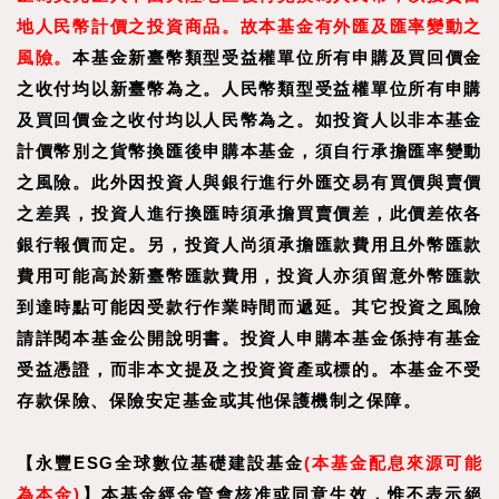
地人民幣計價之投資商品。故本基金有外匯及匯率變動之
風險。
本基金新臺幣類型受益權單位所有申購及買回價金
之收付均以新臺幣為之。人民幣類型受益權單位所有申購
及買回價金之收付均以人民幣為之。如投資人以非本基金
計價幣別之貨幣換匯後申購本基金，須自行承擔匯率變動
之風險。此外因投資人與銀行進行外匯交易有買價與賣價
之差異，投資人進行換匯時須承擔買賣價差，此價差依各
銀行報價而定。另，投資人尚須承擔匯款費用且外幣匯款
費用可能高於新臺幣匯款費用，投資人亦須留意外幣匯款
到達時點可能因受款行作業時間而遞延。其它投資之風險
請詳閱本基金公開說明書。投資人申購本基金係持有基金
受益憑證，而非本文提及之投資資產或標的。本基金不受
存款保險、保險安定基金或其他保護機制之保障。
【永豐ESG全球數位基礎建設基金
(本基金配息來源可能
為本金)
】
本基金經金管會核准或同意生效，惟不表示絕