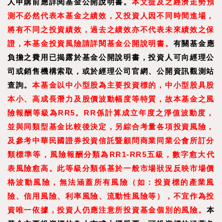
人申購前應詳閱基金公開說明書。
本文提及之經濟走勢預
測不必然代表本基金之績效，又投資人因不同時間進場，
將有不同之投資績效，過去之績效亦不代表未來績效之保
證，本基金投資風險請詳閱基金公開說明書。
有關基金應
負擔之費用已揭露於基金公開說明書，投資人可向經理公
司或銷售機構索取，或於經理公司官網、公開資訊觀測站
查詢。
本基金以中小型股為主要投資標的，中小型股具股
本小、高成長潛力及股價波動幅度等特質，故本基金之風
險報酬等級為RR5。RR係計算成立年度之淨值波動度，
並與同類型基金比較後決定，另綜合考量各項投資風險，
及參考中華民國證券投資信託暨顧問商業同業公會所訂分
類標準等，風險報酬分類為RR1-RR5五級，數字愈大代
表風險愈高。此等級分類係基於一般市場狀況反映市場價
格波動風險，無法涵蓋所有風險（如：投資標的產業風
險、信用風險、利率風險、流動性風險等），不宜作為投
資唯一依據，投資人仍應注意所投資基金個別的風險。
本