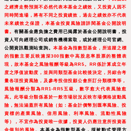
之經濟走勢預測不必然代表本基金之績效，又投資人因不
同時間進場，將有不同之投資績效，過去之績效亦不代表
未來績效之保證，本基金投資風險請詳閱基金公開說明
書。
有關基金應負擔之費用已揭露於基金公開說明書，投
資人可向經理公司或銷售機構索取，或於經理公司官網、
公開資訊觀測站查詢。
本基金為指數型基金，所追蹤之標
的指數主要反映滬深300指數中高股息率股票的整體表
現，故本基金之風險報酬等級為RR5。RR係計算成立年
度之淨值波動度，並與同類型基金比較後決定，另綜合考
量各項投資風險，及參考投信投顧公會所訂分類標準等，
風險報酬分類為RR1-RR5五級，數字愈大代表風險愈
高。此等級分類係基於一般市場狀況反映市場價格波動風
險，無法涵蓋所有風險（如：基金計價幣別匯率風險、投
資標的產業風險、信用風險、利率風險、流動性風險
等），不宜作為投資唯一依據，投資人仍應注意所投資基
金個別的風險。
本基金為指數型基金，採被動式管理方