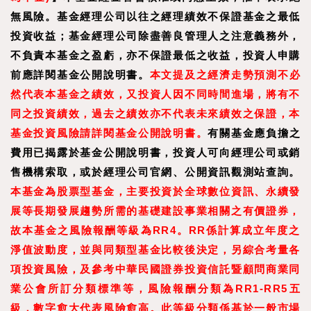
無風險。基金經理公司以往之經理績效不保證基金之最低
投資收益；基金經理公司除盡善良管理人之注意義務外，
不負責本基金之盈虧，亦不保證最低之收益，投資人申購
前應詳閱基金公開說明書。
本文提及之經濟走勢預測不必
然代表本基金之績效，又投資人因不同時間進場，將有不
同之投資績效，過去之績效亦不代表未來績效之保證，本
基金投資風險請詳閱基金公開說明書。
有關基金應負擔之
費用已揭露於基金公開說明書，投資人可向經理公司或銷
售機構索取，或於經理公司官網、公開資訊觀測站查詢。
本基金為股票型基金，主要投資於全球數位資訊、永續發
展等長期發展趨勢所需的基礎建設事業相關之有價證券，
故本基金之風險報酬等級為RR4。RR係計算成立年度之
淨值波動度，並與同類型基金比較後決定，另綜合考量各
項投資風險，及參考中華民國證券投資信託暨顧問商業同
業公會所訂分類標準等，風險報酬分類為RR1-RR5五
級，數字愈大代表風險愈高。此等級分類係基於一般市場