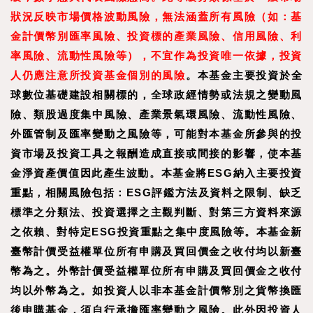
狀況反映市場價格波動風險，無法涵蓋所有風險（如：基
金計價幣別匯率風險、投資標的產業風險、信用風險、利
率風險、流動性風險等），不宜作為投資唯一依據，投資
人仍應注意所投資基金個別的風險
。本基金主要投資於全
球數位基礎建設相關標的，全球政經情勢或法規之變動風
險、類股過度集中風險、產業景氣環風險、流動性風險、
外匯管制及匯率變動之風險等，可能對本基金所參與的投
資市場及投資工具之報酬造成直接或間接的影響，使本基
金淨資產價值因此產生波動。本基金將ESG納入主要投資
重點，相關風險包括：ESG評鑑方法及資料之限制、缺乏
標準之分類法、投資選擇之主觀判斷、對第三方資料來源
之依賴、對特定ESG投資重點之集中度風險等。本基金新
臺幣計價受益權單位所有申購及買回價金之收付均以新臺
幣為之。外幣計價受益權單位所有申購及買回價金之收付
均以外幣為之。如投資人以非本基金計價幣別之貨幣換匯
後申購基金，須自行承擔匯率變動之風險。此外因投資人