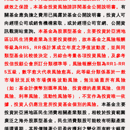
績效之保證，本基金投資風險請詳閱基金公開說明書。
有
關基金應負擔之費用已揭露於基金公開說明書，投資人可
向經理公司或銷售機構索取，或於經理公司官網、公開資
訊觀測站查詢。
本基金為股票型基金，主要投資於亞洲地
區以民生消費產業為主要投資標的，故本基金之風險報酬
等級為RR5。RR係計算成立年度之淨值波動度，並與同
類型基金比較後決定，另綜合考量各項投資風險，及參考
投信投顧公會所訂分類標準等，風險報酬分類為RR1-RR
5五級，數字愈大代表風險愈高。此等級分類係基於一般
市場狀況反映市場價格波動風險，無法涵蓋所有風險
（如：基金計價幣別匯率風險、投資標的產業風險、信用
風險、利率風險、流動性風險等），不宜作為投資唯一依
據，投資人仍應注意所投資基金個別的風險。
本基金主要
投資於亞洲地區民生消費相關產業類股，相較於投資範圍
廣泛之海外股票型基金，民生消費類股可能較有明顯產業
循環週期，其股價隨著公司盈收獲利之變化而有較大幅度