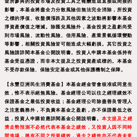
金所參與的投資市場及投資工具之報酬造成直接或間接的
影響，本基金將盡全力分散風險但無法完全消除，所投資
之標的淨值、收盤價漲跌及其他因素之波動將影響本基金
淨資產價值之增減。除匯兌風險外，基金投資之盈虧尚受
到市場風險、流動性風險、信用風險、產業景氣循環變動
等影響，相關投資風險皆可能造成大幅虧損。其它投資之
風險請詳閱本基金公開說明書。投資人申購本基金係持有
基金受益憑證，而非本文提及之投資資產或標的。本基金
不受存款保險、保險安定基金或其他保護機制之保障。
【
永豐亞洲民生消費基金
】
本基金經金管會核准或同意生
效，惟不表示絕無風險。基金經理公司以往之經理績效不
保證基金之最低投資收益；基金經理公司除盡善良管理人
之注意義務外，不負責本基金之盈虧，亦不保證最低之收
益，投資人申購前應詳閱基金公開說明書。
本文提及之經
濟走勢預測不必然代表本基金之績效，又投資人因不同時
間進場，將有不同之投資績效，過去之績效亦不代表未來