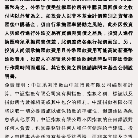
臺幣為之。外幣計價受益權單位所有申購及買回價金之收
付均以外幣為之。如投資人以非本基金計價幣別之貨幣換
匯後申購基金，須自行承擔匯率變動之風險。此外因投資
人與銀行進行外匯交易有買價與賣價之差異，投資人進行
換匯時須承擔買賣價差，此價差依各銀行報價而定。另，
投資人尚須承擔匯款費用且外幣匯款費用可能高於新臺幣
匯款費用，投資人亦須留意外幣匯款到達時點可能因受款
行作業時間而遞延。其它投資之風險請詳閱本基金公開說
明書。
免責聲明：中証系列指數由中証指數有限公司編制和計
算。中証指數有限公司擁有與指數、指數名稱、標誌以及
指數所含數據相關或其中包含的權利。中証指數有限公司
將採取一切必要措施以確保指數的準確性。但無論因為疏
忽或其他原因，中証指數有限公司不因指數的任何錯誤對
任何人負責，也無義務對任何人和任何錯誤給予建議。投
資人申購本基金係持有基金受益憑證，而非本文提及之投