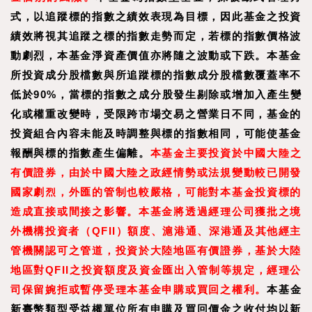
式，以追蹤標的指數之績效表現為目標，因此基金之投資
績效將視其追蹤之標的指數走勢而定，若標的指數價格波
動劇烈，本基金淨資產價值亦將隨之波動或下跌。本基金
所投資成分股檔數與所追蹤標的指數成分股檔數覆蓋率不
低於90%，當標的指數之成分股發生剔除或增加入產生變
化或權重改變時，受限跨市場交易之營業日不同，基金的
投資組合內容未能及時調整與標的指數相同，可能使基金
報酬與標的指數產生偏離。
本基金主要投資於中國大陸之
有價證券，由於中國大陸之政經情勢或法規變動較已開發
國家劇烈，外匯的管制也較嚴格，可能對本基金投資標的
造成直接或間接之影響。本基金將透過經理公司獲批之境
外機構投資者（QFII）額度、滬港通、深港通及其他經主
管機關認可之管道，投資於大陸地區有價證券，基於大陸
地區對QFII之投資額度及資金匯出入管制等規定，經理公
司保留婉拒或暫停受理本基金申購或買回之權利。
本基金
新臺幣類型受益權單位所有申購及買回價金之收付均以新