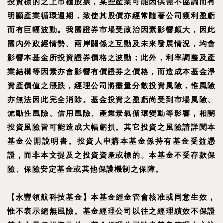
投資標的之上市櫃股票，某些產業可能因供需不協調而有
明顯產業循環週期，致使其股價亦經常隨著公司獲利盈虧
而有巨幅波動。我國證券市場受政治因素影響頗大，因此
國內外政經情勢、兩岸關係之互動及未來發展情況，均會
影響本基金所投資證券價格之波動；此外，利率調整及產
業結構等因素亦會影響有價證券之價格，而造成本基金淨
資產價值之漲跌，經理公司將盡量分散投資風險，惟風險
亦無法因此完全消除。基金投資之盈虧尚受到市場風險、
流動性風險、信用風險、產業景氣循環變動等影響，相關
投資風險皆可能造成大幅虧損。其它投資之風險請詳閱本
基金公開說明書。投資人申購本基金係持有基金受益憑
證，而非本文提及之投資資產或標的。本基金不受存款保
險、保險安定基金或其他保護機制之保障。
【
永豐領航科技基金
】
本基金經金管會核准或同意生效，
惟不表示絕無風險。基金經理公司以往之經理績效不保證