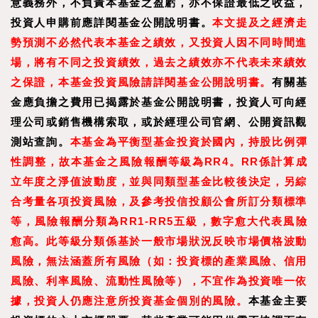
意義務外，不負責本基金之盈虧，亦不保證最低之收益，
投資人申購前應詳閱基金公開說明書。
本文提及之經濟走
勢預測不必然代表本基金之績效，又投資人因不同時間進
場，將有不同之投資績效，過去之績效亦不代表未來績效
之保證，本基金投資風險請詳閱基金公開說明書。
有關基
金應負擔之費用已揭露於基金公開說明書，投資人可向經
理公司或銷售機構索取，或於經理公司官網、公開資訊觀
測站查詢。
本基金為平衡型基金投資於國內，持股比例彈
性調整，故本基金之風險報酬等級為RR4。RR係
計算成
立年度之淨值波動度，並與同類型基金比較後決定，另綜
合考量各項投資風險，及參考投信投顧公會所訂分類標準
等，風險報酬分類為RR1-RR5五級，數字愈大代表風險
愈高。此等級分類係基於一般市場狀況反映市場價格波動
風險，無法涵蓋所有風險（如：投資標的產業風險、信用
風險、利率風險、流動性風險等），不宜作為投資唯一依
據，投資人仍應注意所投資基金個別的風險。
本基金主要