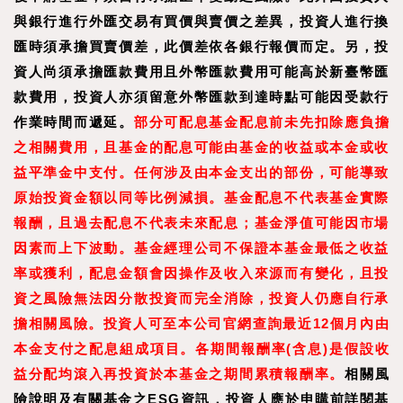
與銀行進行外匯交易有買價與賣價之差異，投資人進行換
匯時須承擔買賣價差，此價差依各銀行報價而定。另，投
資人尚須承擔匯款費用且外幣匯款費用可能高於新臺幣匯
款費用，投資人亦須留意外幣匯款到達時點可能因受款行
作業時間而遞延。
部分可配息基金配息前未先扣除應負擔
之相關費用，且基金的配息可能由基金的收益或本金或收
益平準金中支付。任何涉及由本金支出的部份，可能導致
原始投資金額以同等比例減損。基金配息不代表基金實際
報酬，且過去配息不代表未來配息；基金淨值可能因市場
因素而上下波動。基金經理公司不保證本基金最低之收益
率或獲利，配息金額會因操作及收入來源而有變化，且投
資之風險無法因分散投資而完全消除，投資人仍應自行承
擔相關風險。投資人可至本公司官網查詢最近12個月內由
本金支付之配息組成項目。各期間報酬率(含息)是假設收
益分配均滾入再投資於本基金之期間累積報酬率。
相關風
險說明及有關基金之ESG資訊，投資人應於申購前詳閱基