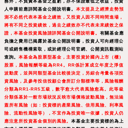
務外，不負責本基金之盈虧，亦不保證最低之收益，投資
人申購前應詳閱基金公開說明書。
本文提及之經濟走勢預
測不必然代表本基金之績效，又投資人因不同時間進場，
將有不同之投資績效，過去之績效亦不代表未來績效之保
證，本基金投資風險請詳閱基金公開說明書。
有關基金應
負擔之費用已揭露於基金公開說明書，投資人可向經理公
司或銷售機構索取，或於經理公司官網、公開資訊觀測站
查詢。
本基金為股票型基金，主要投資於國內上市（櫃）
股票，風險報酬等級為RR4。RR係計算成立年度之淨值
波動度，並與同類型基金比較後決定，另綜合考量各項投
資風險，及參考投信投顧公會所訂分類標準等，風險報酬
分類為RR1-RR5五級，數字愈大代表風險愈高。此等級
分類係基於一般市場狀況反映市場價格波動風險，無法涵
蓋所有風險（如：投資標的產業風險、信用風險、利率風
險、流動性風險等），不宜作為投資唯一依據，投資人仍
應注意所投資基金個別的風險。
本基金主要投資標的為上