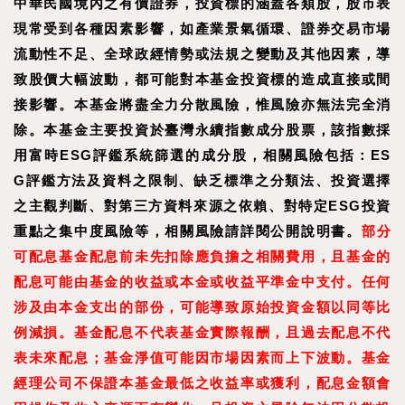
中華民國境內之有價證券，投資標的涵蓋各類股，股市表
現常受到各種因素影響，如產業景氣循環、證券交易市場
流動性不足、全球政經情勢或法規之變動及其他因素，導
致股價大幅波動，都可能對本基金投資標的造成直接或間
接影響。本基金將盡全力分散風險，惟風險亦無法完全消
除。本基金主要投資於臺灣永續指數成分股票，該指數採
用富時ESG評鑑系統篩選的成分股，相關風險包括：ES
G評鑑方法及資料之限制、缺乏標準之分類法、投資選擇
之主觀判斷、對第三方資料來源之依賴、對特定ESG投資
重點之集中度風險等，相關風險請詳閱公開說明書。
部分
可配息基金配息前未先扣除應負擔之相關費用，且基金的
配息可能由基金的收益或本金或收益平準金中支付。任何
涉及由本金支出的部份，可能導致原始投資金額以同等比
例減損。基金配息不代表基金實際報酬，且過去配息不代
表未來配息；基金淨值可能因市場因素而上下波動。基金
經理公司不保證本基金最低之收益率或獲利，配息金額會