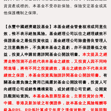
資資產或標的。本基金不受存款保險、保險安定基金或其
他保護機制之保障。
【永豐中國經濟建設基金】本基金經金管會核准或同意生
效，惟不表示絕無風險。基金經理公司以往之經理績效不
保證基金之最低投資收益；基金經理公司除盡善良管理人
之注意義務外，不負責本基金之盈虧，亦不保證最低之收
益，投資人申購前應詳閱基金公開說明書。
本文提及之經
濟走勢預測不必然代表本基金之績效，又投資人因不同時
間進場，將有不同之投資績效，過去之績效亦不代表未來
績效之保證，本基金投資風險請詳閱基金公開說明書。
有
關基金應負擔之費用已揭露於基金公開說明書，投資人可
向經理公司或銷售機構索取，或於經理公司官網、公開資
訊觀測站查詢。
本基金為股票型基金，主要投資於台灣、
中國、香港及新加坡之有價證券，故本基金之風險報酬等
級為RR5。RR係計算成立年度之淨值波動度，並與同類