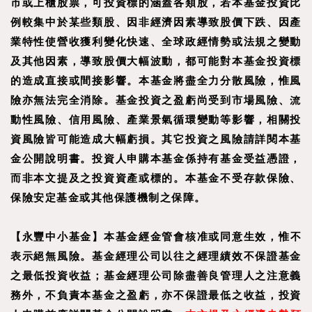
市或上櫃股票，可投資標的涵蓋各類股，若本基金投資比
例較集中於某些類股、因非經濟因素導致股價下跌、因產
業特性使營收獲利變化快速、全球政經情勢或法規之變動
及其他因素，導致股價大幅波動，都可能對本基金投資標
的造成直接或間接影響。本基金將盡全力分散風險，惟風
險亦無法完全消除。基金投資之盈虧尚受到市場風險、流
動性風險、信用風險、產業景氣循環變動等影響，相關投
資風險皆可能造成大幅虧損。其它投資之風險請詳閱本基
金公開說明書。投資人申購本基金係持有基金受益憑證，
而非本文提及之投資資產或標的。本基金不受存款保險、
保險安定基金或其他保護機制之保障。
【
永豐中小基金
】
本基金經金管會核准或同意生效，惟不
表示絕無風險。基金經理公司以往之經理績效不保證基金
之最低投資收益；基金經理公司除盡善良管理人之注意義
務外，不負責本基金之盈虧，亦不保證最低之收益，投資