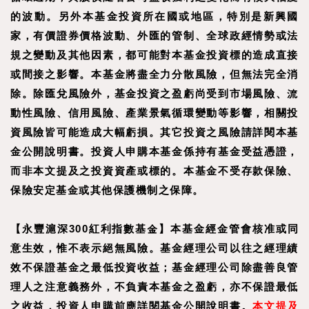
的波動。另外本基金投資所在國或地區，特別是新興國
家，有價證券價格波動、外匯的管制、全球政經情勢或法
規之變動及其他因素，都可能對本基金投資標的造成直接
或間接之影響。本基金將盡全力分散風險，但無法完全消
除。除匯兌風險外，基金投資之盈虧尚受到市場風險、流
動性風險、信用風險、產業景氣循環變動等影響，相關投
資風險皆可能造成大幅虧損。其它投資之風險請詳閱本基
金公開說明書。投資人申購本基金係持有基金受益憑證，
而非本文提及之投資資產或標的。本基金不受存款保險、
保險安定基金或其他保護機制之保障。
【
永豐滬深300紅利指數基金
】
本基金經金管會核准或同
意生效，惟不表示絕無風險。基金經理公司以往之經理績
效不保證基金之最低投資收益；基金經理公司除盡善良管
理人之注意義務外，不負責本基金之盈虧，亦不保證最低
之收益，投資人申購前應詳閱基金公開說明書。
本文提及