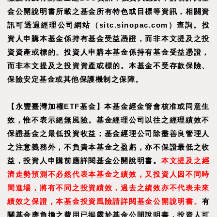
金公開說明書所載之基金所有特色或目標等資訊，相關資
訊可透過經理公司網站（sitc.sinopac.com）查詢。
投
資人申購本基金係持有基金受益憑證，而非本文提及之投
資資產或標的。投資人申購本基金係持有基金受益憑證，
而非本文提及之投資資產或標的。本基金不受存款保險、
保險安定基金或其他保護機制之保障。
【永豐臺灣加權ETF基金】本基金經金管會核准或同意生
效，惟不表示絕無風險。基金經理公司以往之經理績效不
保證基金之最低投資收益；基金經理公司除盡善良管理人
之注意義務外，不負責本基金之盈虧，亦不保證最低之收
益，投資人申購前應詳閱基金公開說明書。
本文提及之經
濟走勢預測不必然代表本基金之績效，又投資人因不同時
間進場，將有不同之投資績效，過去之績效亦不代表未來
績效之保證，本基金投資風險請詳閱基金公開說明書。
有
關基金應負擔之費用已揭露於基金公開說明書，投資人可