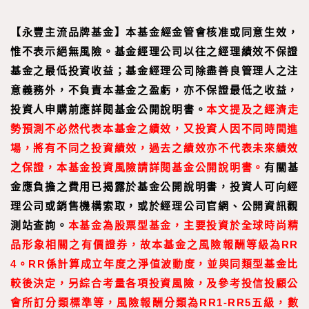
【
永豐主流品牌基金
】
本基金經金管會核准或同意生效，
惟不表示絕無風險。基金經理公司以往之經理績效不保證
基金之最低投資收益；基金經理公司除盡善良管理人之注
意義務外，不負責本基金之盈虧，亦不保證最低之收益，
投資人申購前應詳閱基金公開說明書。
本文提及之經濟走
勢預測不必然代表本基金之績效，又投資人因不同時間進
場，將有不同之投資績效，過去之績效亦不代表未來績效
之保證，本基金投資風險請詳閱基金公開說明書。
有關基
金應負擔之費用已揭露於基金公開說明書，投資人可向經
理公司或銷售機構索取，或於經理公司官網、公開資訊觀
測站查詢。
本基金為股票型基金，主要投資於全球時尚精
品形象相關之有價證券，故本基金之風險報酬等級為RR
4。RR係計算成立年度之淨值波動度，並與同類型基金比
較後決定，另綜合考量各項投資風險，及參考投信投顧公
會所訂分類標準等，風險報酬分類為RR1-RR5五級，數