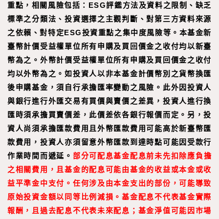
重點，相關風險包括：ESG評鑑方法及資料之限制、缺乏
標準之分類法、投資選擇之主觀判斷、對第三方資料來源
之依賴、對特定ESG投資重點之集中度風險等。本基金新
臺幣計價受益權單位所有申購及買回價金之收付均以新臺
幣為之。外幣計價受益權單位所有申購及買回價金之收付
均以外幣為之。如投資人以非本基金計價幣別之貨幣換匯
後申購基金，須自行承擔匯率變動之風險。此外因投資人
與銀行進行外匯交易有買價與賣價之差異，投資人進行換
匯時須承擔買賣價差，此價差依各銀行報價而定。另，投
資人尚須承擔匯款費用且外幣匯款費用可能高於新臺幣匯
款費用，投資人亦須留意外幣匯款到達時點可能因受款行
作業時間而遞延。
部分可配息基金配息前未先扣除應負擔
之相關費用，且基金的配息可能由基金的收益或本金或收
益平準金中支付。任何涉及由本金支出的部份，可能導致
原始投資金額以同等比例減損。基金配息不代表基金實際
報酬，且過去配息不代表未來配息；基金淨值可能因市場