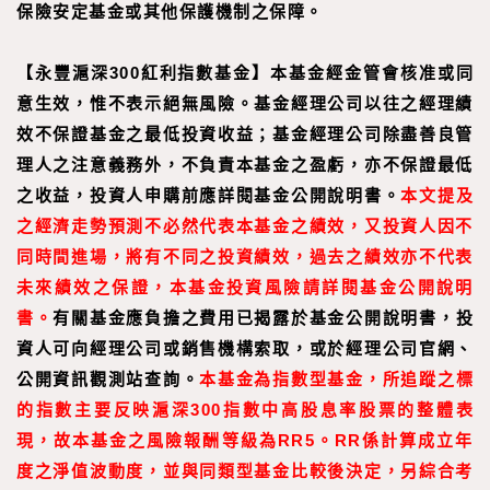
保險安定基金或其他保護機制之保障。
【
永豐滬深300紅利指數基金
】
本基金經金管會核准或同
意生效，惟不表示絕無風險。基金經理公司以往之經理績
效不保證基金之最低投資收益；基金經理公司除盡善良管
理人之注意義務外，不負責本基金之盈虧，亦不保證最低
之收益，投資人申購前應詳閱基金公開說明書。
本文提及
之經濟走勢預測不必然代表本基金之績效，又投資人因不
同時間進場，將有不同之投資績效，過去之績效亦不代表
未來績效之保證，本基金投資風險請詳閱基金公開說明
書。
有關基金應負擔之費用已揭露於基金公開說明書，投
資人可向經理公司或銷售機構索取，或於經理公司官網、
公開資訊觀測站查詢。
本基金為指數型基金，所追蹤之標
的指數主要反映滬深300指數中高股息率股票的整體表
現，故本基金之風險報酬等級為RR5。RR係計算成立年
度之淨值波動度，並與同類型基金比較後決定，另綜合考