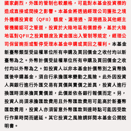
國家劇烈，外匯的管制也較嚴格，可能對本基金投資標的
造成直接或間接之影響。本基金將透過經理公司獲批之境
外機構投資者（QFII）額度、滬港通、深港通及其他經主
管機關認可之管道，投資於大陸地區有價證券，基於大陸
地區對QFII之投資額度及資金匯出入管制等規定，經理公
司保留婉拒或暫停受理本基金申購或買回之權利。
本基金
新臺幣類型受益權單位所有申購及買回價金之收付均以新
臺幣為之。外幣計價受益權單位所有申購及買回價金之收
付均以外幣為之。如投資人以非本基金計價幣別之貨幣換
匯後申購基金，須自行承擔匯率變動之風險。此外因投資
人與銀行進行外匯交易有買價與賣價之差異，投資人進行
換匯時須承擔買賣價差，此價差依各銀行報價而定。另，
投資人尚須承擔匯款費用且外幣匯款費用可能高於新臺幣
匯款費用，投資人亦須留意外幣匯款到達時點可能因受款
行作業時間而遞延。其它投資之風險請詳閱本基金公開說
明書。