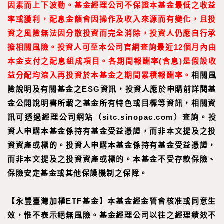
因素而上下波動。基金經理公司不保證本基金最低之收益
率或獲利，配息金額會因操作及收入來源而有變化，且投
資之風險無法因分散投資而完全消除，投資人仍應自行承
擔相關風險。投資人可至本公司官網查詢最近12個月內由
本金支付之配息組成項目。各期間報酬率(含息)是假設收
益分配均滾入再投資於本基金之期間累積報酬率。
相關風
險說明及有關基金之ESG資訊，投資人應於申購前詳閱基
金公開說明書所載之基金所有特色或目標等資訊，相關資
訊可透過經理公司網站（sitc.sinopac.com）查詢。
投
資人申購本基金係持有基金受益憑證，而非本文提及之投
資資產或標的。投資人申購本基金係持有基金受益憑證，
而非本文提及之投資資產或標的。本基金不受存款保險、
保險安定基金或其他保護機制之保障。
【永豐臺灣加權ETF基金】本基金經金管會核准或同意生
效，惟不表示絕無風險。基金經理公司以往之經理績效不