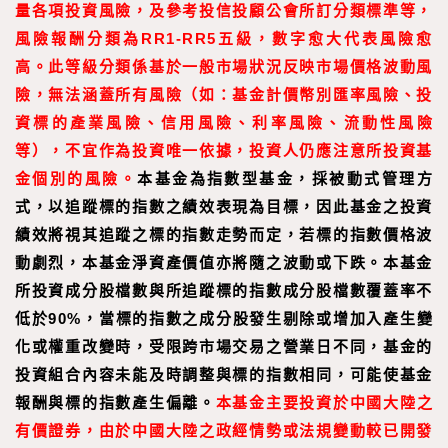
量各項投資風險，及參考投信投顧公會所訂分類標準等，
風險報酬分類為RR1-RR5五級，數字愈大代表風險愈
高。此等級分類係基於一般市場狀況反映市場價格波動風
險，無法涵蓋所有風險（如：基金計價幣別匯率風險、投
資標的產業風險、信用風險、利率風險、流動性風險
等），不宜作為投資唯一依據，投資人仍應注意所投資基
金個別的風險。
本基金為指數型基金，採被動式管理方
式，以追蹤標的指數之績效表現為目標，因此基金之投資
績效將視其追蹤之標的指數走勢而定，若標的指數價格波
動劇烈，本基金淨資產價值亦將隨之波動或下跌。本基金
所投資成分股檔數與所追蹤標的指數成分股檔數覆蓋率不
低於90%，當標的指數之成分股發生剔除或增加入產生變
化或權重改變時，受限跨市場交易之營業日不同，基金的
投資組合內容未能及時調整與標的指數相同，可能使基金
報酬與標的指數產生偏離。
本基金主要投資於中國大陸之
有價證券，由於中國大陸之政經情勢或法規變動較已開發