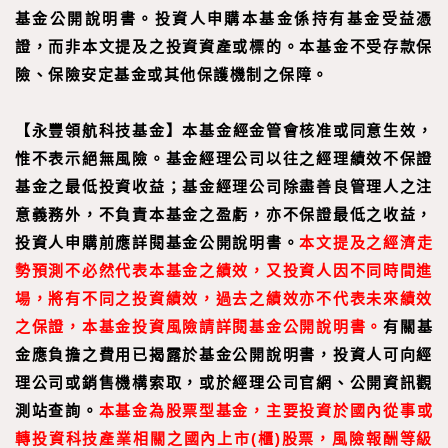
基金公開說明書。投資人申購本基金係持有基金受益憑
證，而非本文提及之投資資產或標的。本基金不受存款保
險、保險安定基金或其他保護機制之保障。
【
永豐領航科技基金
】
本基金經金管會核准或同意生效，
惟不表示絕無風險。基金經理公司以往之經理績效不保證
基金之最低投資收益；基金經理公司除盡善良管理人之注
意義務外，不負責本基金之盈虧，亦不保證最低之收益，
投資人申購前應詳閱基金公開說明書。
本文提及之經濟走
勢預測不必然代表本基金之績效，又投資人因不同時間進
場，將有不同之投資績效，過去之績效亦不代表未來績效
之保證，本基金投資風險請詳閱基金公開說明書。
有關基
金應負擔之費用已揭露於基金公開說明書，投資人可向經
理公司或銷售機構索取，或於經理公司官網、公開資訊觀
測站查詢。
本基金為股票型基金，主要投資於國內從事或
轉投資科技產業相關之國內上市(櫃)股票，風險報酬等級