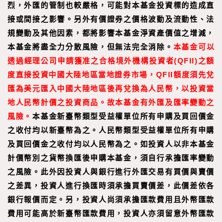
烈，外匯的管制也較嚴格，可能對本基金投資標的造成直
接或間接之影響。另外有價證券之價格波動及流動性、法
規變動及其他因素，都將影響本基金淨資產價值之增減，
本基金將盡全力分散風險，但無法完全消除。
本基金可以
透過經理公司申請獲准之合格境外機構投資者(QFII)之額
度直接投資中國大陸地區當地證券市場，QFII額度須先兌
匯為美元匯入中國大陸地區後再兌換為人民幣，以投資當
地人民幣計價之投資商品。故本基金有外匯及匯率變動之
風險。
本基金新臺幣類型受益權單位所有申購及買回價金
之收付均以新臺幣為之。人民幣類型受益權單位所有申購
及買回價金之收付均以人民幣為之。如投資人以非本基金
計價幣別之貨幣換匯後申購本基金，須自行承擔匯率變動
之風險。此外因投資人與銀行進行外匯交易有買價與賣價
之差異，投資人進行換匯時須承擔買賣價差，此價差依各
銀行報價而定。另，投資人尚須承擔匯款費用且外幣匯款
費用可能高於新臺幣匯款費用，投資人亦須留意外幣匯款