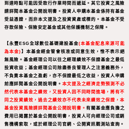
到達時點可能因受款行作業時間而遞延。其它投資之風險
請詳閱本基金公開說明書。投資人申購本基金係持有基金
受益憑證，而非本文提及之投資資產或標的。本基金不受
存款保險、保險安定基金或其他保護機制之保障。
【永豐ESG全球數位基礎建設基金
(本基金配息來源可能
為本金)
】
本基金經金管會核准或同意生效，惟不表示絕
無風險。基金經理公司以往之經理績效不保證基金之最低
投資收益；基金經理公司除盡善良管理人之注意義務外，
不負責本基金之盈虧，亦不保證最低之收益，投資人申購
前應詳閱基金公開說明書。
本文提及之經濟走勢預測不必
然代表本基金之績效，又投資人因不同時間進場，將有不
同之投資績效，過去之績效亦不代表未來績效之保證，本
基金投資風險請詳閱基金公開說明書。
有關基金應負擔之
費用已揭露於基金公開說明書，投資人可向經理公司或銷
售機構索取，或於經理公司官網、公開資訊觀測站查詢。