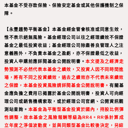
本基金不受存款保險、保險安定基金或其他保護機制之保
障。
【
永豐趨勢平衡基金
】
本基金經金管會核准或同意生效，
惟不表示絕無風險。基金經理公司以往之經理績效不保證
基金之最低投資收益；基金經理公司除盡善良管理人之注
意義務外，不負責本基金之盈虧，亦不保證最低之收益，
投資人申購前應詳閱基金公開說明書。
本文提及之經濟走
勢預測不必然代表本基金之績效，又投資人因不同時間進
場，將有不同之投資績效，過去之績效亦不代表未來績效
之保證，本基金投資風險請詳閱基金公開說明書。
有關基
金應負擔之費用已揭露於基金公開說明書，投資人可向經
理公司或銷售機構索取，或於經理公司官網、公開資訊觀
測站查詢。
本基金為平衡型基金投資於國內，持股比例彈
性調整，故本基金之風險報酬等級為RR4。RR係
計算成
立年度之淨值波動度，並與同類型基金比較後決定，另綜