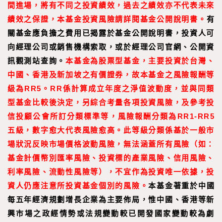
間進場，將有不同之投資績效，過去之績效亦不代表未來
績效之保證，本基金投資風險請詳閱基金公開說明書。
有
關基金應負擔之費用已揭露於基金公開說明書，投資人可
向經理公司或銷售機構索取，或於經理公司官網、公開資
訊觀測站查詢。
本基金為股票型基金，主要投資於台灣、
中國、香港及新加坡之有價證券，故本基金之風險報酬等
級為RR5。RR係計算成立年度之淨值波動度，並與同類
型基金比較後決定，另綜合考量各項投資風險，及參考投
信投顧公會所訂分類標準等，風險報酬分類為RR1-RR5
五級，數字愈大代表風險愈高。此等級分類係基於一般市
場狀況反映市場價格波動風險，無法涵蓋所有風險（如：
基金計價幣別匯率風險、投資標的產業風險、信用風險、
利率風險、流動性風險等），不宜作為投資唯一依據，投
資人仍應注意所投資基金個別的風險。
本基金著重於中國
每五年經濟規劃增長企業為主要佈局，惟中國、香港等新
興市場之政經情勢或法規變動較已開發國家變動較為劇