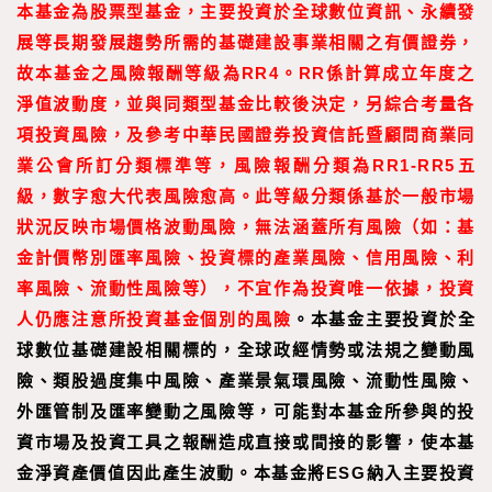
本基金為股票型基金，主要投資於全球數位資訊、永續發
展等長期發展趨勢所需的基礎建設事業相關之有價證券，
故本基金之風險報酬等級為RR4。RR係計算成立年度之
淨值波動度，並與同類型基金比較後決定，另綜合考量各
項投資風險，及參考中華民國證券投資信託暨顧問商業同
業公會所訂分類標準等，風險報酬分類為RR1-RR5五
級，數字愈大代表風險愈高。此等級分類係基於一般市場
狀況反映市場價格波動風險，無法涵蓋所有風險（如：基
金計價幣別匯率風險、投資標的產業風險、信用風險、利
率風險、流動性風險等），不宜作為投資唯一依據，投資
人仍應注意所投資基金個別的風險
。本基金主要投資於全
球數位基礎建設相關標的，全球政經情勢或法規之變動風
險、類股過度集中風險、產業景氣環風險、流動性風險、
外匯管制及匯率變動之風險等，可能對本基金所參與的投
資市場及投資工具之報酬造成直接或間接的影響，使本基
金淨資產價值因此產生波動。本基金將ESG納入主要投資