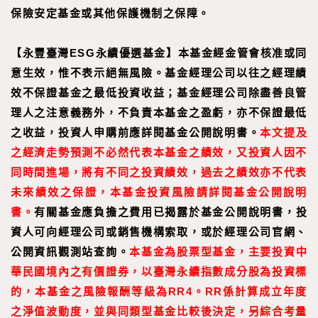
保險安定基金或其他保護機制之保障。
【永豐臺灣ESG永續優選基金】本基金經金管會核准或同
意生效，惟不表示絕無風險。基金經理公司以往之經理績
效不保證基金之最低投資收益；基金經理公司除盡善良管
理人之注意義務外，不負責本基金之盈虧，亦不保證最低
之收益，投資人申購前應詳閱基金公開說明書。
本文提及
之經濟走勢預測不必然代表本基金之績效，又投資人因不
同時間進場，將有不同之投資績效，過去之績效亦不代表
未來績效之保證，本基金投資風險請詳閱基金公開說明
書。
有關基金應負擔之費用已揭露於基金公開說明書，投
資人可向經理公司或銷售機構索取，或於經理公司官網、
公開資訊觀測站查詢。
本基金為股票型基金，主要投資中
華民國境內之有價證券，以臺灣永續指數成分股為投資標
的，本基金之風險報酬等級為RR4。RR係計算成立年度
之淨值波動度，並與同類型基金比較後決定，另綜合考量