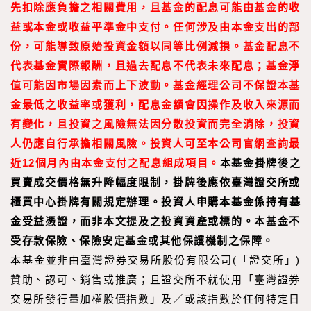
先扣除應負擔之相關費用，且基金的配息可能由基金的收
益或本金或收益平準金中支付。任何涉及由本金支出的部
份，可能導致原始投資金額以同等比例減損。基金配息不
代表基金實際報酬，且過去配息不代表未來配息；基金淨
值可能因市場因素而上下波動。基金經理公司不保證本基
金最低之收益率或獲利，配息金額會因操作及收入來源而
有變化，且投資之風險無法因分散投資而完全消除，投資
人仍應自行承擔相關風險。投資人可至本公司官網查詢最
近12個月內由本金支付之配息組成項目。
本基金掛牌後之
買賣成交價格無升降幅度限制，掛牌後應依臺灣證交所或
櫃買中心掛牌有關規定辦理。
投資人申購本基金係持有基
金受益憑證，而非本文提及之投資資產或標的。本基金不
受存款保險、保險安定基金或其他保護機制之保障。
本基金並非由臺灣證券交易所股份有限公司(「證交所」)
贊助、認可、銷售或推廣；且證交所不就使用「臺灣證券
交易所發行量加權股價指數」及／或該指數於任何特定日