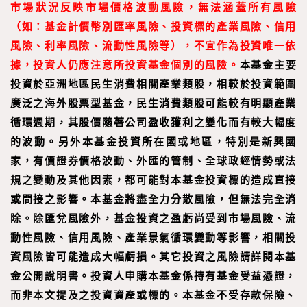
市場狀況反映市場價格波動風險，無法涵蓋所有風險
（如：基金計價幣別匯率風險、投資標的產業風險、信用
風險、利率風險、流動性風險等），不宜作為投資唯一依
據，投資人仍應注意所投資基金個別的風險。
本基金主要
投資於亞洲地區民生消費相關產業類股，相較於投資範圍
廣泛之海外股票型基金，民生消費類股可能較有明顯產業
循環週期，其股價隨著公司盈收獲利之變化而有較大幅度
的波動。另外本基金投資所在國或地區，特別是新興國
家，有價證券價格波動、外匯的管制、全球政經情勢或法
規之變動及其他因素，都可能對本基金投資標的造成直接
或間接之影響。本基金將盡全力分散風險，但無法完全消
除。除匯兌風險外，基金投資之盈虧尚受到市場風險、流
動性風險、信用風險、產業景氣循環變動等影響，相關投
資風險皆可能造成大幅虧損。其它投資之風險請詳閱本基
金公開說明書。投資人申購本基金係持有基金受益憑證，
而非本文提及之投資資產或標的。本基金不受存款保險、