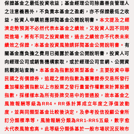
保證基金之最低投資收益；基金經理公司除盡善良管理人
之注意義務外，不負責本基金之盈虧，亦不保證最低之收
益，投資人申購前應詳閱基金公開說明書。
本文提及之經
濟走勢預測不必然代表本基金之績效，又投資人因不同時
間進場，將有不同之投資績效，過去之績效亦不代表未來
績效之保證，本基金投資風險請詳閱基金公開說明書。
有
關基金應負擔之費用已揭露於基金公開說明書，投資人可
向經理公司或銷售機構索取，或於經理公司官網、公開資
訊觀測站查詢。
本基金為指數股票型基金，主要投資中華
民國之有價證券，追蹤之標的指數為臺灣證券交易所發行
量加權股價指數以上市股票之發行量當作權數來計算股價
指數，採樣樣本為所有掛牌交易中的普通股，故本基金之
風險報酬等級為RR4。RR係計算成立年度之淨值波動
度，並與同類型基金比較後決定，及參考投信投顧公會所
訂分類標準等，風險報酬分類為RR1-RR5五級，數字愈
大代表風險愈高。此等級分類係基於一般市場狀況反映市