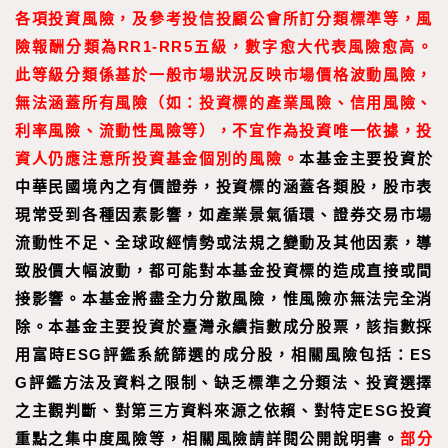
各項投資風險，及參考投信投顧公會所訂分類標準等，風
險報酬分類為RR1-RR5五級，數字愈大代表風險愈高。
此等級分類係基於一般市場狀況反映市場價格波動風險，
無法涵蓋所有風險（如：投資標的產業風險、信用風險、
利率風險、流動性風險等），不宜作為投資唯一依據，投
資人仍應注意所投資基金個別的風險。
本基金主要投資於
中華民國境內之有價證券，投資標的涵蓋各類股，股市表
現常受到各種因素影響，如產業景氣循環、證券交易市場
流動性不足、全球政經情勢或法規之變動及其他因素，導
致股價大幅波動，都可能對本基金投資標的造成直接或間
接影響。本基金將盡全力分散風險，惟風險亦無法完全消
除。本基金主要投資於臺灣永續指數成分股票，該指數採
用富時ESG評鑑系統篩選的成分股，相關風險包括：ES
G評鑑方法及資料之限制、缺乏標準之分類法、投資選擇
之主觀判斷、對第三方資料來源之依賴、對特定ESG投資
重點之集中度風險等，相關風險請詳閱公開說明書。
部分