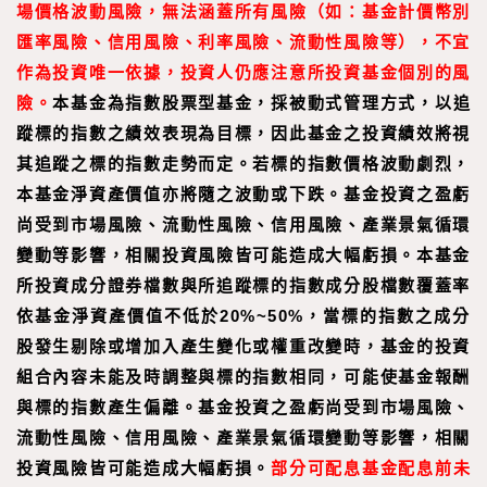
場價格波動風險，無法涵蓋所有風險（如：基金計價幣別
匯率風險、信用風險、利率風險、流動性風險等），不宜
作為投資唯一依據，投資人仍應注意所投資基金個別的風
險。
本基金為指數股票型基金，採被動式管理方式，以追
蹤標的指數之績效表現為目標，因此基金之投資績效將視
其追蹤之標的指數走勢而定。若標的指數價格波動劇烈，
本基金淨資產價值亦將隨之波動或下跌。基金投資之盈虧
尚受到市場風險、流動性風險、信用風險、產業景氣循環
變動等影響，相關投資風險皆可能造成大幅虧損。本基金
所投資成分證券檔數與所追蹤標的指數成分股檔數覆蓋率
依基金淨資產價值不低於20%~50%，當標的指數之成分
股發生剔除或增加入產生變化或權重改變時，基金的投資
組合內容未能及時調整與標的指數相同，可能使基金報酬
與標的指數產生偏離。基金投資之盈虧尚受到市場風險、
流動性風險、信用風險、產業景氣循環變動等影響，相關
投資風險皆可能造成大幅虧損。
部分可配息基金配息前未