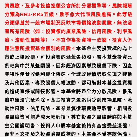
資風險，及參考投信投顧公會所訂分類標準等，風險報酬
分類為RR1-RR5五級，數字愈大代表風險愈高。此等級
分類係基於一般市場狀況反映市場價格波動風險，無法涵
蓋所有風險（如：投資標的產業風險、信用風險、利率風
險、流動性風險等），不宜作為投資唯一依據，投資人仍
應注意所投資基金個別的風險。
本基金主要投資標的為上
市或上櫃股票，可投資標的涵蓋各類股，若本基金投資比
例較集中於某些類股、因非經濟因素導致股價下跌、因產
業特性使營收獲利變化快速、全球政經情勢或法規之變動
及其他因素，導致股價大幅波動，都可能對本基金投資標
的造成直接或間接影響。本基金將盡全力分散風險，惟風
險亦無法完全消除。基金投資之盈虧尚受到市場風險、流
動性風險、信用風險、產業景氣循環變動等影響，相關投
資風險皆可能造成大幅虧損。其它投資之風險請詳閱本基
金公開說明書。投資人申購本基金係持有基金受益憑證，
而非本文提及之投資資產或標的。本基金不受存款保險、