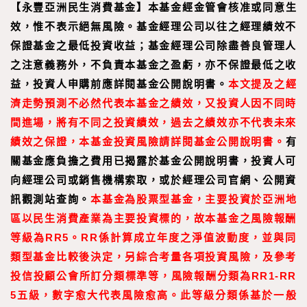
【
永豐亞洲民生消費基金
】
本基金經金管會核准或同意生
效，惟不表示絕無風險。基金經理公司以往之經理績效不
保證基金之最低投資收益；基金經理公司除盡善良管理人
之注意義務外，不負責本基金之盈虧，亦不保證最低之收
益，投資人申購前應詳閱基金公開說明書。
本文提及之經
濟走勢預測不必然代表本基金之績效，又投資人因不同時
間進場，將有不同之投資績效，過去之績效亦不代表未來
績效之保證，本基金投資風險請詳閱基金公開說明書。
有
關基金應負擔之費用已揭露於基金公開說明書，投資人可
向經理公司或銷售機構索取，或於經理公司官網、公開資
訊觀測站查詢。
本基金為股票型基金，主要投資於亞洲地
區以民生消費產業為主要投資標的，故本基金之風險報酬
等級為RR5。RR係計算成立年度之淨值波動度，並與同
類型基金比較後決定，另綜合考量各項投資風險，及參考
投信投顧公會所訂分類標準等，風險報酬分類為RR1-RR
5五級，數字愈大代表風險愈高。此等級分類係基於一般