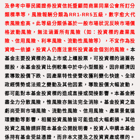
及參考中華民國證券投資信託暨顧問商業同業公會所訂分
類標準等，風險報酬分類為RR1-RR5五級，數字愈大代
表風險愈高。此等級分類係基於一般市場狀況反映市場價
格波動風險，無法涵蓋所有風險（如：投資標的產業風
險、信用風險、利率風險、流動性風險等），不宜作為投
資唯一依據，投資人仍應注意所投資基金個別的風險。
本
基金主要投資標的為上市或上櫃股票，可投資標的涵蓋各
類股，本基金投資比例較集中於中小型類股，因非經濟因
素導致股價下跌、因產業特性使營收獲利變化快速、全球
政經情勢或法規之變動及其他因素，導致股價大幅波動，
都可能對本基金投資標的造成直接或間接影響。本基金將
盡全力分散風險，惟風險亦無法完全消除。基金投資之盈
虧尚受到市場風險、流動性風險、信用風險、產業景氣循
環變動等影響，相關投資風險皆可能造成大幅虧損。其他
投資之風險請詳閱本基金公開說明書。投資人申購本基金
係持有基金受益憑證，而非本文提及之投資資產或標的。