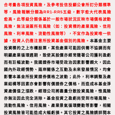
合考量各項投資風險，及參考投信投顧公會所訂分類標準
等，風險報酬分類為RR1-RR5五級，數字愈大代表風險
愈高。此等級分類係基於一般市場狀況反映市場價格波動
風險，無法涵蓋所有風險（如：投資標的產業風險、信用
風險、利率風險、流動性風險等），不宜作為投資唯一依
據，投資人仍應注意所投資基金個別的風險。
本基金主要
投資標的之上市櫃股票，某些產業可能因供需不協調而有
明顯產業循環週期，致使其股價亦經常隨著公司獲利盈虧
而有巨幅波動。我國證券市場受政治因素影響頗大，因此
國內外政經情勢、兩岸關係之互動及未來發展情況，均會
影響本基金所投資證券價格之波動；此外，利率調整及產
業結構等因素亦會影響有價證券之價格，而造成本基金淨
資產價值之漲跌，經理公司將盡量分散投資風險，惟風險
亦無法因此完全消除。基金投資之盈虧尚受到市場風險、
流動性風險、信用風險、產業景氣循環變動等影響，相關
投資風險皆可能造成大幅虧損。其它投資之風險請詳閱本