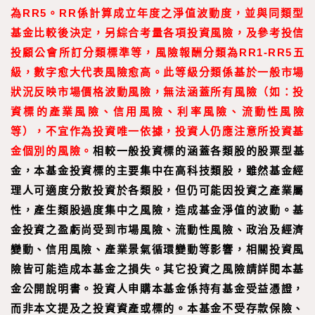
為RR5。RR係計算成立年度之淨值波動度，並與同類型
基金比較後決定，另綜合考量各項投資風險，及參考投信
投顧公會所訂分類標準等，風險報酬分類為RR1-RR5五
級，數字愈大代表風險愈高。此等級分類係基於一般市場
狀況反映市場價格波動風險，無法涵蓋所有風險（如：投
資標的產業風險、信用風險、利率風險、流動性風險
等），不宜作為投資唯一依據，投資人仍應注意所投資基
金個別的風險。
相較一般投資標的涵蓋各類股的股票型基
金，本基金投資標的主要集中在高科技類股，雖然基金經
理人可適度分散投資於各類股，但仍可能因投資之產業屬
性，產生類股過度集中之風險，造成基金淨值的波動。基
金投資之盈虧尚受到市場風險、流動性風險、政治及經濟
變動、信用風險、產業景氣循環變動等影響，相關投資風
險皆可能造成本基金之損失。其它投資之風險請詳閱本基
金公開說明書。投資人申購本基金係持有基金受益憑證，
而非本文提及之投資資產或標的。本基金不受存款保險、