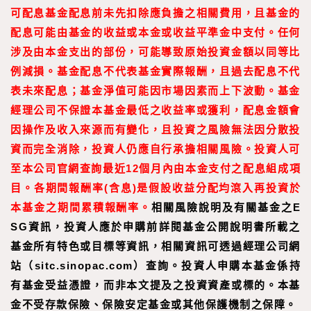
可配息基金配息前未先扣除應負擔之相關費用，且基金的
配息可能由基金的收益或本金或收益平準金中支付。任何
涉及由本金支出的部份，可能導致原始投資金額以同等比
例減損。基金配息不代表基金實際報酬，且過去配息不代
表未來配息；基金淨值可能因市場因素而上下波動。基金
經理公司不保證本基金最低之收益率或獲利，配息金額會
因操作及收入來源而有變化，且投資之風險無法因分散投
資而完全消除，投資人仍應自行承擔相關風險。投資人可
至
本公司官網
查詢最近
12
個月內由本金支付之配息組成項
目。
各期間報酬率
(
含息
)
是假設收益分配均滾入再投資於
本基金之期間累積報酬率。
相關風險說明及有關基金之E
SG資訊，投資人應於申購前詳閱基金公開說明書所載之
基金所有特色或目標等資訊，相關資訊可透過經理公司網
站（sitc.sinopac.com）查詢。投資人申購本基金係持
有基金受益憑證，而非本文提及之投資資產或標的。本基
金不受存款保險、保險安定基金或其他保護機制之保障。