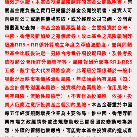
績效之保證，本基金投資風險請詳閱基金公開說明書。
有
關基金應負擔之費用已揭露於基金公開說明書，投資人可
向經理公司或銷售機構索取，或於經理公司官網、公開資
訊觀測站查詢。
本基金為股票型基金，主要投資於台灣、
中國、香港及新加坡之有價證券，故本基金之風險報酬等
級為RR5。RR係計算成立年度之淨值波動度，並與同類
型基金比較後決定，另綜合考量各項投資風險，及參考投
信投顧公會所訂分類標準等，風險報酬分類為RR1-RR5
五級，數字愈大代表風險愈高。此等級分類係基於一般市
場狀況反映市場價格波動風險，無法涵蓋所有風險（如：
基金計價幣別匯率風險、投資標的產業風險、信用風險、
利率風險、流動性風險等），不宜作為投資唯一依據，投
資人仍應注意所投資基金個別的風險。
本基金著重於中國
每五年經濟規劃增長企業為主要佈局，惟中國、香港等新
興市場之政經情勢或法規變動較已開發國家變動較為劇
烈，外匯的管制也較嚴格，可能對本基金投資標的造成直