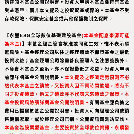
請詳閱本基金公開說明書。投資人申購本基金係持有基金
受益憑證，而非本文提及之投資資產或標的。本基金不受
存款保險、保險安定基金或其他保護機制之保障。
【永豐ESG全球數位基礎建設基金
(本基金配息來源可能
為本金)
】
本基金經金管會核准或同意生效，惟不表示絕
無風險。基金經理公司以往之經理績效不保證基金之最低
投資收益；基金經理公司除盡善良管理人之注意義務外，
不負責本基金之盈虧，亦不保證最低之收益，投資人申購
前應詳閱基金公開說明書。
本文提及之經濟走勢預測不必
然代表本基金之績效，又投資人因不同時間進場，將有不
同之投資績效，過去之績效亦不代表未來績效之保證，本
基金投資風險請詳閱基金公開說明書。
有關基金應負擔之
費用已揭露於基金公開說明書，投資人可向經理公司或銷
售機構索取，或於經理公司官網、公開資訊觀測站查詢。
本基金為股票型基金，主要投資於全球數位資訊、永續發