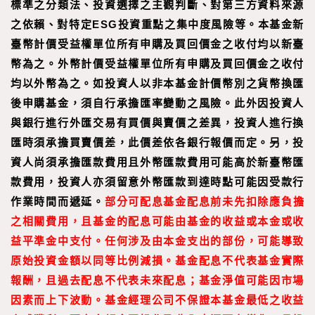
標準之分類法、投資選擇之主觀判斷、對第三方資料來源
之依賴、對特定ESG投資重點之集中度風險等。本基金新
臺幣計價受益權單位所有申購及買回價金之收付均以新臺
幣為之。外幣計價受益權單位所有申購及買回價金之收付
均以外幣為之。如投資人以非本基金計價幣別之貨幣換匯
後申購基金，須自行承擔匯率變動之風險。此外因投資人
與銀行進行外匯交易有買價與賣價之差異，投資人進行換
匯時須承擔買賣價差，此價差依各銀行報價而定。另，投
資人尚須承擔匯款費用且外幣匯款費用可能高於新臺幣匯
款費用，投資人亦須留意外幣匯款到達時點可能因受款行
作業時間而遞延。
部分可配息基金配息前未先扣除應負擔
之相關費用，且基金的配息可能由基金的收益或本金或收
益平準金中支付。任何涉及由本金支出的部份，可能導致
原始投資金額以同等比例減損。基金配息不代表基金實際
報酬，且過去配息不代表未來配息；基金淨值可能因市場
因素而上下波動。基金經理公司不保證本基金最低之收益