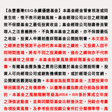
【永豐臺灣ESG永續優選基金】本基金經金管會核准或同
意生效，惟不表示絕無風險。基金經理公司以往之經理績
效不保證基金之最低投資收益；基金經理公司除盡善良管
理人之注意義務外，不負責本基金之盈虧，亦不保證最低
之收益，投資人申購前應詳閱基金公開說明書。
本文提及
之經濟走勢預測不必然代表本基金之績效，又投資人因不
同時間進場，將有不同之投資績效，過去之績效亦不代表
未來績效之保證，本基金投資風險請詳閱基金公開說明
書。
有關基金應負擔之費用已揭露於基金公開說明書，投
資人可向經理公司或銷售機構索取，或於經理公司官網、
公開資訊觀測站查詢。
本基金為股票型基金，主要投資中
華民國境內之有價證券，以臺灣永續指數成分股為投資標
的，本基金之風險報酬等級為RR4。RR係計算成立年度
之淨值波動度，並與同類型基金比較後決定，另綜合考量
各項投資風險，及參考投信投顧公會所訂分類標準等，風