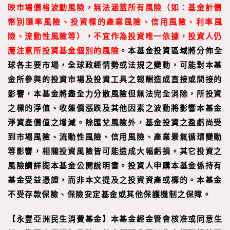
映市場價格波動風險，無法涵蓋所有風險（如：基金計價
幣別匯率風險、投資標的產
業風險、信用風險、利率風
險、流動性風險等），不宜作為投資唯一依據，投資人仍
應注意所投資基金個別的風險
。本基金投資區域將分佈全
球各主要市場，全球政經情勢或法規之變動，可能對本基
金所參與的投資市場及投資工具之報酬造成直接或間接的
影響，本基金將盡全力分散風險但無法完全消除，所投資
之標的淨值、收盤價漲跌及其他因素之波動將影響本基金
淨資產價值之增減。除匯兌風險外，基金投資之盈虧尚受
到市場風險、流動性風險、信用風險、產業景氣循環變動
等影響，相關投資風險皆可能造成大幅虧損。其它投資之
風險請詳閱本基金公開說明書。投資人申購本基金係持有
基金受益憑證，而非本文提及之投資資產或標的。本基金
不受存款保險、保險安定基金或其他保護機制之保障。
【
永豐亞洲民生消費基金
】
本基金經金管會核准或同意生