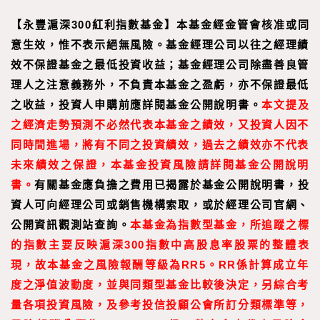
【
永豐滬深300紅利指數基金
】
本基金經金管會核准或同
意生效，惟不表示絕無風險。基金經理公司以往之經理績
效不保證基金之最低投資收益；基金經理公司除盡善良管
理人之注意義務外，不負責本基金之盈虧，亦不保證最低
之收益，投資人申購前應詳閱基金公開說明書。
本文提及
之經濟走勢預測不必然代表本基金之績效，又投資人因不
同時間進場，將有不同之投資績效，過去之績效亦不代表
未來績效之保證，本基金投資風險請詳閱基金公開說明
書。
有關基金應負擔之費用已揭露於基金公開說明書，投
資人可向經理公司或銷售機構索取，或於經理公司官網、
公開資訊觀測站查詢。
本基金為指數型基金，所追蹤之標
的指數主要反映滬深300指數中高股息率股票的整體表
現，故本基金之風險報酬等級為RR5。RR係計算成立年
度之淨值波動度，並與同類型基金比較後決定，另綜合考
量各項投資風險，及參考投信投顧公會所訂分類標準等，