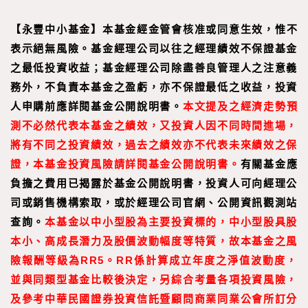
【
永豐中小基金
】
本基金經金管會核准或同意生效，惟不
表示絕無風險。基金經理公司以往之經理績效不保證基金
之最低投資收益；基金經理公司除盡善良管理人之注意義
務外，不負責本基金之盈虧，亦不保證最低之收益，投資
人申購前應詳閱基金公開說明書。
本文提及之經濟走勢預
測不必然代表本基金之績效，又投資人因不同時間進場，
將有不同之投資績效，過去之績效亦不代表未來績效之保
證，本基金投資風險請詳閱基金公開說明書。
有關基金應
負擔之費用已揭露於基金公開說明書，投資人可向經理公
司或銷售機構索取，或於經理公司官網、公開資訊觀測站
查詢。
本基金以中小型股為主要投資標的，中小型股具股
本小、高成長潛力及股價波動幅度等特質，故本基金之風
險報酬等級為RR5。RR係計算成立年度之淨值波動度，
並與同類型基金比較後決定，另綜合考量各項投資風險，
及參考中華民國證券投資信託暨顧問商業同業公會所訂分