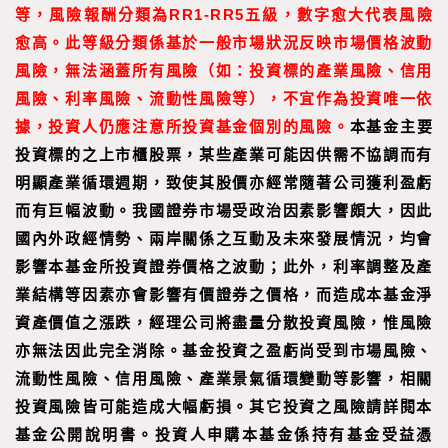
等，風險報酬分類為RR1-RR5五級，數字愈大代表風險
愈高。此等級分類係基於一般市場狀況反映市場價格波動
風險，無法涵蓋所有風險（如：投資標的產業風險、信用
風險、利率風險、流動性風險等），不宜作為投資唯一依
據，投資人仍應注意所投資基金個別的風險。
本基金主要
投資標的之上市櫃股票，某些產業可能因供需不協調而有
明顯產業循環週期，致使其股價亦經常隨著公司獲利盈虧
而有巨幅波動。我國證券市場受政治因素影響頗大，因此
國內外政經情勢、兩岸關係之互動及未來發展情況，均會
影響本基金所投資證券價格之波動；此外，利率調整及產
業結構等因素亦會影響有價證券之價格，而造成本基金淨
資產價值之漲跌，經理公司將盡量分散投資風險，惟風險
亦無法因此完全消除。基金投資之盈虧尚受到市場風險、
流動性風險、信用風險、產業景氣循環變動等影響，相關
投資風險皆可能造成大幅虧損。其它投資之風險請詳閱本
基金公開說明書。投資人申購本基金係持有基金受益憑