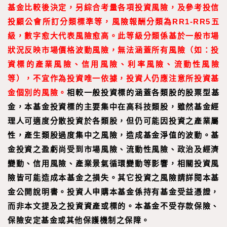
基金比較後決定，另綜合考量各項投資風險，及參考投信
投顧公會所訂分類標準等，風險報酬分類為RR1-RR5五
級，數字愈大代表風險愈高。此等級分類係基於一般市場
狀況反映市場價格波動風險，無法涵蓋所有風險（如：投
資標的產業風險、信用風險、利率風險、流動性風險
等），不宜作為投資唯一依據，投資人仍應注意所投資基
金個別的風險。
相較一般投資標的涵蓋各類股的股票型基
金，本基金投資標的主要集中在高科技類股，雖然基金經
理人可適度分散投資於各類股，但仍可能因投資之產業屬
性，產生類股過度集中之風險，造成基金淨值的波動。基
金投資之盈虧尚受到市場風險、流動性風險、政治及經濟
變動、信用風險、產業景氣循環變動等影響，相關投資風
險皆可能造成本基金之損失。其它投資之風險請詳閱本基
金公開說明書。投資人申購本基金係持有基金受益憑證，
而非本文提及之投資資產或標的。本基金不受存款保險、
保險安定基金或其他保護機制之保障。