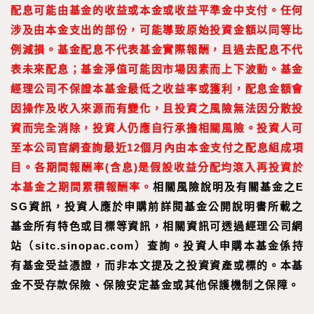
配息可能由基金的收益或本金或收益平準金中支付。任何
涉及由本金支出的部份，可能導致原始投資金額以同等比
例減損。基金配息不代表基金實際報酬，且過去配息不代
表未來配息；基金淨值可能因市場因素而上下波動。基金
經理公司不保證本基金最低之收益率或獲利，配息金額會
因操作及收入來源而有變化，且投資之風險無法因分散投
資而完全消除，投資人仍應自行承擔相關風險。投資人可
至
本公司官網
查詢最近
12
個月內由本金支付之配息組成項
目。
各期間報酬率
(
含息
)
是假設收益分配均滾入再投資於
本基金之期間累積報酬率。
相關風險說明及有關基金之E
SG資訊，投資人應於申購前詳閱基金公開說明書所載之
基金所有特色或目標等資訊，相關資訊可透過經理公司網
站（sitc.sinopac.com）查詢。投資人申購本基金係持
有基金受益憑證，而非本文提及之投資資產或標的。本基
金不受存款保險、保險安定基金或其他保護機制之保障。