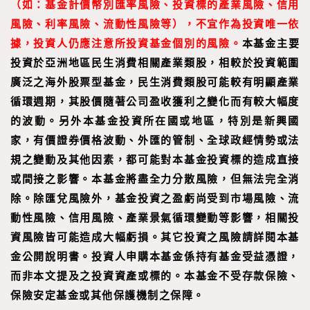
（如：基金計價幣別匯率風險、投資標的產業風險、信用
風險、利率風險、流動性風險等），不宜作為投資唯一依
據，投資人仍應注意所投資基金個別的風險。
本基金主要
投資於亞洲地區民生消費相關產業類股，相較於投資範圍
廣泛之海外股票型基金，民生消費類股可能較有明顯產業
循環週期，其股價隨著公司盈收獲利之變化而有較大幅度
的波動。另外本基金投資所在國或地區，特別是新興國
家，有價證券價格波動、外匯的管制、全球政經情勢或法
規之變動及其他因素，都可能對本基金投資標的造成直接
或間接之影響。本基金將盡全力分散風險，但無法完全消
除。除匯兌風險外，基金投資之盈虧尚受到市場風險、流
動性風險、信用風險、產業景氣循環變動等影響，相關投
資風險皆可能造成大幅虧損。其它投資之風險請詳閱本基
金公開說明書。投資人申購本基金係持有基金受益憑證，
而非本文提及之投資資產或標的。本基金不受存款保險、
保險安定基金或其他保護機制之保障。