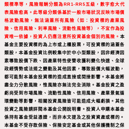
類標準等，風險報酬分類為RR1-RR5五級，數字愈大代
表風險愈高。此等級分類係基於一般市場狀況反映市場價
格波動風險，無法涵蓋所有風險（如：投資標的產業風
險、信用風險、利率風險、流動性風險等），不宜作為投
資唯一依據，投資人仍應注意所投資基金個別的風險。
本
基金主要投資標的為上市或上櫃股票，可投資標的涵蓋各
類股，本基金投資比例較集中於中小型類股，因非經濟因
素導致股價下跌、因產業特性使營收獲利變化快速、全球
政經情勢或法規之變動及其他因素，導致股價大幅波動，
都可能對本基金投資標的造成直接或間接影響。本基金將
盡全力分散風險，惟風險亦無法完全消除。基金投資之盈
虧尚受到市場風險、流動性風險、信用風險、產業景氣循
環變動等影響，相關投資風險皆可能造成大幅虧損。其他
投資之風險請詳閱本基金公開說明書。投資人申購本基金
係持有基金受益憑證，而非本文提及之投資資產或標的。
本基金不受存款保險、保險安定基金或其他保護機制之保