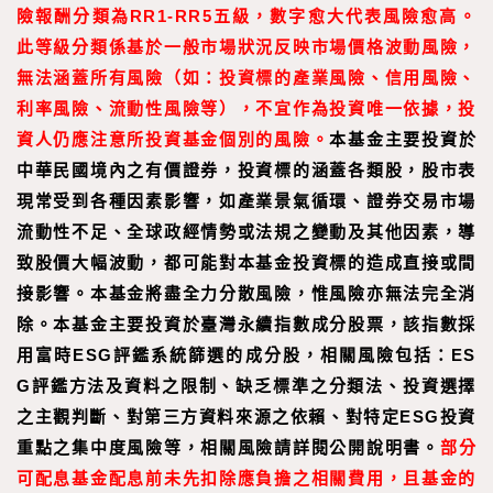
險報酬分類為RR1-RR5五級，數字愈大代表風險愈高。
此等級分類係基於一般市場狀況反映市場價格波動風險，
無法涵蓋所有風險（如：投資標的產業風險、信用風險、
利率風險、流動性風險等），不宜作為投資唯一依據，投
資人仍應注意所投資基金個別的風險。
本基金主要投資於
中華民國境內之有價證券，投資標的涵蓋各類股，股市表
現常受到各種因素影響，如產業景氣循環、證券交易市場
流動性不足、全球政經情勢或法規之變動及其他因素，導
致股價大幅波動，都可能對本基金投資標的造成直接或間
接影響。本基金將盡全力分散風險，惟風險亦無法完全消
除。本基金主要投資於臺灣永續指數成分股票，該指數採
用富時ESG評鑑系統篩選的成分股，相關風險包括：ES
G評鑑方法及資料之限制、缺乏標準之分類法、投資選擇
之主觀判斷、對第三方資料來源之依賴、對特定ESG投資
重點之集中度風險等，相關風險請詳閱公開說明書。
部分
可配息基金配息前未先扣除應負擔之相關費用，且基金的