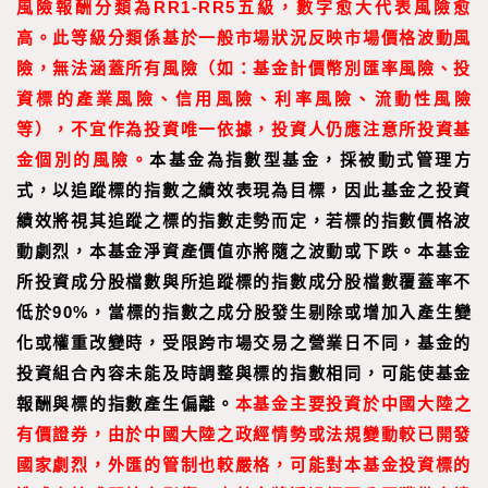
風險報酬分類為RR1-RR5五級，數字愈大代表風險愈
高。此等級分類係基於一般市場狀況反映市場價格波動風
險，無法涵蓋所有風險（如：基金計價幣別匯率風險、投
資標的產業風險、信用風險、利率風險、流動性風險
等），不宜作為投資唯一依據，投資人仍應注意所投資基
金個別的風險。
本基金為指數型基金，採被動式管理方
式，以追蹤標的指數之績效表現為目標，因此基金之投資
績效將視其追蹤之標的指數走勢而定，若標的指數價格波
動劇烈，本基金淨資產價值亦將隨之波動或下跌。本基金
所投資成分股檔數與所追蹤標的指數成分股檔數覆蓋率不
低於90%，當標的指數之成分股發生剔除或增加入產生變
化或權重改變時，受限跨市場交易之營業日不同，基金的
投資組合內容未能及時調整與標的指數相同，可能使基金
報酬與標的指數產生偏離。
本基金主要投資於中國大陸之
有價證券，由於中國大陸之政經情勢或法規變動較已開發
國家劇烈，外匯的管制也較嚴格，可能對本基金投資標的