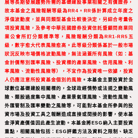
展等長期發展趨勢所需的基礎建設事業相關之有價證券，
故本基金之風險報酬等級為RR4。RR係計算成立年度之
淨值波動度，並與同類型基金比較後決定，另綜合考量各
項投資風險，及參考中華民國證券投資信託暨顧問商業同
業公會所訂分類標準等，風險報酬分類為RR1-RR5五
級，數字愈大代表風險愈高。此等級分類係基於一般市場
狀況反映市場價格波動風險，無法涵蓋所有風險（如：基
金計價幣別匯率風險、投資標的產業風險、信用風險、利
率風險、流動性風險等），不宜作為投資唯一依據，投資
人仍應注意所投資基金個別的風險
。本基金主要投資於全
球數位基礎建設相關標的，全球政經情勢或法規之變動風
險、類股過度集中風險、產業景氣環風險、流動性風險、
外匯管制及匯率變動之風險等，可能對本基金所參與的投
資市場及投資工具之報酬造成直接或間接的影響，使本基
金淨資產價值因此產生波動。本基金將ESG納入主要投資
重點，相關風險包括：ESG評鑑方法及資料之限制、缺乏