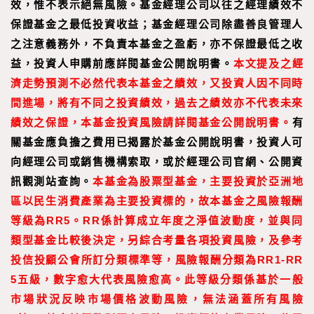
效，惟不表示絕無風險。基金經理公司以往之經理績效不
保證基金之最低投資收益；基金經理公司除盡善良管理人
之注意義務外，不負責本基金之盈虧，亦不保證最低之收
益，投資人申購前應詳閱基金公開說明書。
本文提及之經
濟走勢預測不必然代表本基金之績效，又投資人因不同時
間進場，將有不同之投資績效，過去之績效亦不代表未來
績效之保證，本基金投資風險請詳閱基金公開說明書。
有
關基金應負擔之費用已揭露於基金公開說明書，投資人可
向經理公司或銷售機構索取，或於經理公司官網、公開資
訊觀測站查詢。
本基金為股票型基金，主要投資於亞洲地
區以民生消費產業為主要投資標的，故本基金之風險報酬
等級為RR5。RR係計算成立年度之淨值波動度，並與同
類型基金比較後決定，另綜合考量各項投資風險，及參考
投信投顧公會所訂分類標準等，風險報酬分類為RR1-RR
5五級，數字愈大代表風險愈高。此等級分類係基於一般
市場狀況反映市場價格波動風險，無法涵蓋所有風險