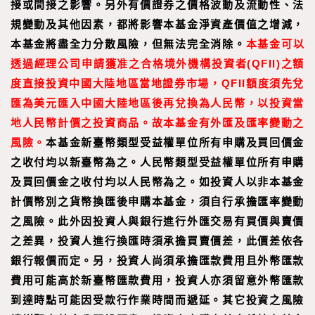
接或間接之影響。另外有價證券之價格波動及流動性、法
規變動及其他因素，都將影響本基金淨資產價值之增減，
本基金將盡全力分散風險，但無法完全消除。
本基金可以
透過經理公司申請獲准之合格境外機構投資者(QFII)之額
度直接投資中國大陸地區當地證券市場，QFII額度須先兌
匯為美元匯入中國大陸地區後再兌換為人民幣，以投資當
地人民幣計價之投資商品。故本基金有外匯及匯率變動之
風險。
本基金新臺幣類型受益權單位所有申購及買回價金
之收付均以新臺幣為之。人民幣類型受益權單位所有申購
及買回價金之收付均以人民幣為之。如投資人以非本基金
計價幣別之貨幣換匯後申購本基金，須自行承擔匯率變動
之風險。此外因投資人與銀行進行外匯交易有買價與賣價
之差異，投資人進行換匯時須承擔買賣價差，此價差依各
銀行報價而定。另，投資人尚須承擔匯款費用且外幣匯款
費用可能高於新臺幣匯款費用，投資人亦須留意外幣匯款
到達時點可能因受款行作業時間而遞延。其它投資之風險