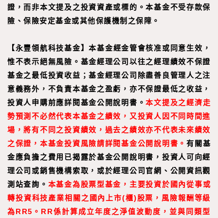
證，而非本文提及之投資資產或標的。本基金不受存款保
險、保險安定基金或其他保護機制之保障。
【
永豐領航科技基金
】
本基金經金管會核准或同意生效，
惟不表示絕無風險。基金經理公司以往之經理績效不保證
基金之最低投資收益；基金經理公司除盡善良管理人之注
意義務外，不負責本基金之盈虧，亦不保證最低之收益，
投資人申購前應詳閱基金公開說明書。
本文提及之經濟走
勢預測不必然代表本基金之績效，又投資人因不同時間進
場，將有不同之投資績效，過去之績效亦不代表未來績效
之保證，本基金投資風險請詳閱基金公開說明書。
有關基
金應負擔之費用已揭露於基金公開說明書，投資人可向經
理公司或銷售機構索取，或於經理公司官網、公開資訊觀
測站查詢。
本基金為股票型基金，主要投資於國內從事或
轉投資科技產業相關之國內上市(櫃)股票，風險報酬等級
為RR5。RR係計算成立年度之淨值波動度，並與同類型