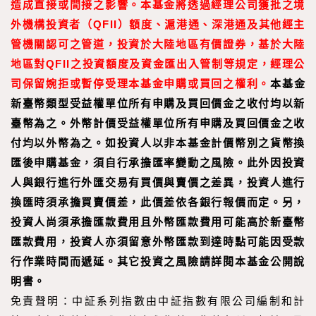
造成直接或間接之影響。本基金將透過經理公司獲批之境
外機構投資者（QFII）額度、滬港通、深港通及其他經主
管機關認可之管道，投資於大陸地區有價證券，基於大陸
地區對QFII之投資額度及資金匯出入管制等規定，經理公
司保留婉拒或暫停受理本基金申購或買回之權利。
本基金
新臺幣類型受益權單位所有申購及買回價金之收付均以新
臺幣為之。外幣計價受益權單位所有申購及買回價金之收
付均以外幣為之。如投資人以非本基金計價幣別之貨幣換
匯後申購基金，須自行承擔匯率變動之風險。此外因投資
人與銀行進行外匯交易有買價與賣價之差異，投資人進行
換匯時須承擔買賣價差，此價差依各銀行報價而定。另，
投資人尚須承擔匯款費用且外幣匯款費用可能高於新臺幣
匯款費用，投資人亦須留意外幣匯款到達時點可能因受款
行作業時間而遞延。其它投資之風險請詳閱本基金公開說
明書。
免責聲明：中証系列指數由中証指數有限公司編制和計