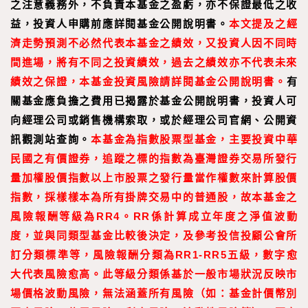
之注意義務外，不負責本基金之盈虧，亦不保證最低之收
益，投資人申購前應詳閱基金公開說明書。
本文提及之經
濟走勢預測不必然代表本基金之績效，又投資人因不同時
間進場，將有不同之投資績效，過去之績效亦不代表未來
績效之保證，本基金投資風險請詳閱基金公開說明書。
有
關基金應負擔之費用已揭露於基金公開說明書，投資人可
向經理公司或銷售機構索取，或於經理公司官網、公開資
訊觀測站查詢。
本基金為指數股票型基金，主要投資中華
民國之有價證券，追蹤之標的指數為臺灣證券交易所發行
量加權股價指數以上市股票之發行量當作權數來計算股價
指數，採樣樣本為所有掛牌交易中的普通股，故本基金之
風險報酬等級為RR4。RR係計算成立年度之淨值波動
度，並與同類型基金比較後決定，及參考投信投顧公會所
訂分類標準等，風險報酬分類為RR1-RR5五級，數字愈
大代表風險愈高。此等級分類係基於一般市場狀況反映市
場價格波動風險，無法涵蓋所有風險（如：基金計價幣別