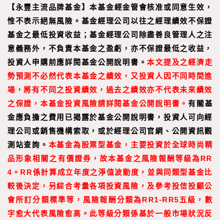
【
永豐主流品牌基金
】
本基金經金管會核准或同意生效，
惟不表示絕無風險。基金經理公司以往之經理績效不保證
基金之最低投資收益；基金經理公司除盡善良管理人之注
意義務外，不負責本基金之盈虧，亦不保證最低之收益，
投資人申購前應詳閱基金公開說明書。
本文提及之經濟走
勢預測不必然代表本基金之績效，又投資人因不同時間進
場，將有不同之投資績效，過去之績效亦不代表未來績效
之保證，本基金投資風險請詳閱基金公開說明書。
有關基
金應負擔之費用已揭露於基金公開說明書，投資人可向經
理公司或銷售機構索取，或於經理公司官網、公開資訊觀
測站查詢。
本基金為股票型基金，主要投資於全球時尚精
品形象相關之有價證券，故本基金之風險報酬等級為RR
4。RR係計算成立年度之淨值波動度，並與同類型基金比
較後決定，另綜合考量各項投資風險，及參考投信投顧公
會所訂分類標準等，風險報酬分類為RR1-RR5五級，數
字愈大代表風險愈高。此等級分類係基於一般市場狀況反