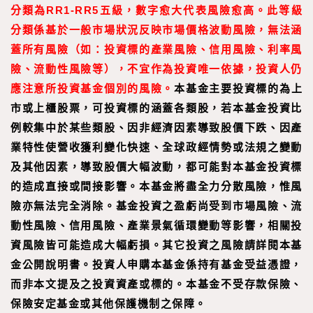
分類為RR1-RR5五級，數字愈大代表風險愈高。此等級
分類係基於一般市場狀況反映市場價格波動風險，無法涵
蓋所有風險（如：投資標的產業風險、信用風險、利率風
險、流動性風險等），不宜作為投資唯一依據，投資人仍
應注意所投資基金個別的風險。
本基金主要投資標的為上
市或上櫃股票，可投資標的涵蓋各類股，若本基金投資比
例較集中於某些類股、因非經濟因素導致股價下跌、因產
業特性使營收獲利變化快速、全球政經情勢或法規之變動
及其他因素，導致股價大幅波動，都可能對本基金投資標
的造成直接或間接影響。本基金將盡全力分散風險，惟風
險亦無法完全消除。基金投資之盈虧尚受到市場風險、流
動性風險、信用風險、產業景氣循環變動等影響，相關投
資風險皆可能造成大幅虧損。其它投資之風險請詳閱本基
金公開說明書。投資人申購本基金係持有基金受益憑證，
而非本文提及之投資資產或標的。本基金不受存款保險、
保險安定基金或其他保護機制之保障。