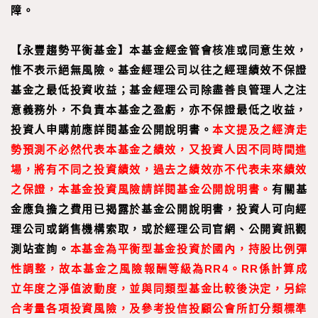
障。
【
永豐趨勢平衡基金
】
本基金經金管會核准或同意生效，
惟不表示絕無風險。基金經理公司以往之經理績效不保證
基金之最低投資收益；基金經理公司除盡善良管理人之注
意義務外，不負責本基金之盈虧，亦不保證最低之收益，
投資人申購前應詳閱基金公開說明書。
本文提及之經濟走
勢預測不必然代表本基金之績效，又投資人因不同時間進
場，將有不同之投資績效，過去之績效亦不代表未來績效
之保證，本基金投資風險請詳閱基金公開說明書。
有關基
金應負擔之費用已揭露於基金公開說明書，投資人可向經
理公司或銷售機構索取，或於經理公司官網、公開資訊觀
測站查詢。
本基金為平衡型基金投資於國內，持股比例彈
性調整，故本基金之風險報酬等級為RR4。RR係
計算成
立年度之淨值波動度，並與同類型基金比較後決定，另綜
合考量各項投資風險，及參考投信投顧公會所訂分類標準