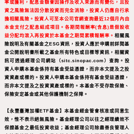
率或獲利，配息金額會因操作及收入來源而有變化，且投
資之風險無法因分散投資而完全消除，投資人仍應自行承
擔相關風險。投資人可至本公司官網查詢最近12個月內由
本金支付之配息組成項目。各期間報酬率(含息)是假設收
益分配均滾入再投資於本基金之期間累積報酬率。
相關風
險說明及有關基金之ESG資訊，投資人應於申購前詳閱基
金公開說明書所載之基金所有特色或目標等資訊，相關資
訊可透過經理公司網站（sitc.sinopac.com）查詢。
投
資人申購本基金係持有基金受益憑證，而非本文提及之投
資資產或標的。投資人申購本基金係持有基金受益憑證，
而非本文提及之投資資產或標的。本基金不受存款保險、
保險安定基金或其他保護機制之保障。
【永豐臺灣加權ETF基金】本基金經金管會核准或同意生
效，惟不表示絕無風險。基金經理公司以往之經理績效不
保證基金之最低投資收益；基金經理公司除盡善良管理人