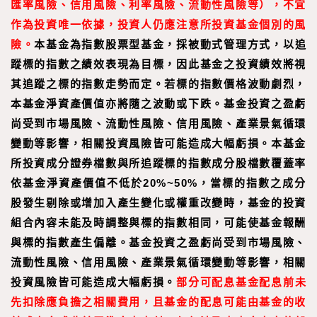
匯率風險、信用風險、利率風險、流動性風險等），不宜
作為投資唯一依據，投資人仍應注意所投資基金個別的風
險。
本基金為指數股票型基金，採被動式管理方式，以追
蹤標的指數之績效表現為目標，因此基金之投資績效將視
其追蹤之標的指數走勢而定。若標的指數價格波動劇烈，
本基金淨資產價值亦將隨之波動或下跌。基金投資之盈虧
尚受到市場風險、流動性風險、信用風險、產業景氣循環
變動等影響，相關投資風險皆可能造成大幅虧損。本基金
所投資成分證券檔數與所追蹤標的指數成分股檔數覆蓋率
依基金淨資產價值不低於20%~50%，當標的指數之成分
股發生剔除或增加入產生變化或權重改變時，基金的投資
組合內容未能及時調整與標的指數相同，可能使基金報酬
與標的指數產生偏離。基金投資之盈虧尚受到市場風險、
流動性風險、信用風險、產業景氣循環變動等影響，相關
投資風險皆可能造成大幅虧損。
部分可配息基金配息前未
先扣除應負擔之相關費用，且基金的配息可能由基金的收