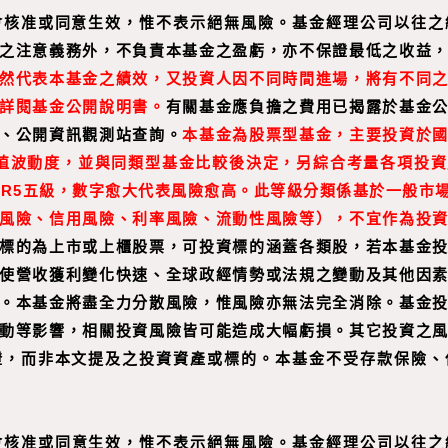
會核准或同意生效，惟不表示絕無風險。基金經理公司以往之
之注意義務外，不負責本基金之盈虧，亦不保證最低之收益
然代表本基金之績效，又投資人因不同時間進場，將有不同
詳閱基金公開說明書。
有關基金應負擔之費用已揭露於基金
、公開資訊觀測站查詢。
本基金為股票型基金，主要投資於
淨值波動度，並與同類型基金比較後決定，另綜合考量各項投
-RR5五級，數字愈大代表風險愈高。此等級分類係基於一般市
風險、信用風險、利率風險、流動性風險等），不宜作為投
標的為上市或上櫃股票，可投資標的涵蓋各類股，若本基金
使營收獲利變化快速、全球政經情勢或法規之變動及其他因
。本基金將盡全力分散風險，惟風險亦無法完全消除。基金
動等影響，相關投資風險皆可能造成大幅虧損。其它投資之
證，而非本文提及之投資資產或標的。本基金不受存款保險、
會核准或同意生效，惟不表示絕無風險。基金經理公司以往之