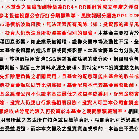
，本基金之風險報酬等級為RR4。RR係計算成立年度之淨
參考投信投顧公會所訂分類標準等，風險報酬分類為RR1-RR
市場價格波動風險，無法涵蓋所有風險（如：投資標的產業
，投資人仍應注意所投資基金個別的風險。
本基金主要投資
種因素影響，如產業景氣循環、證券交易市場流動性不足、
本基金投資標的造成直接或間接影響。本基金將盡全力分散
票，該指數採用富時ESG評鑑系統篩選的成分股，相關風險包
觀判斷、對第三方資料來源之依賴、對特定ESG投資重點之
先扣除應負擔之相關費用，且基金的配息可能由基金的收益
始投資金額以同等比例減損。基金配息不代表基金實際報酬
基金經理公司不保證本基金最低之收益率或獲利，配息金額
除，投資人仍應自行承擔相關風險。投資人可至
本公司官網
查
假設收益分配均滾入再投資於本基金之期間累積報酬率。
相關
書所載之基金所有特色或目標等資訊，相關資訊可透過經理公司網站（
金受益憑證，而非本文提及之投資資產或標的。本基金不受