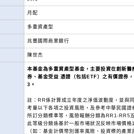
月配
多重資產型
兆豐國際商業銀行
陳世杰
本基金為多重資產型基金，主要投資在創新醫療
券、基金受益 憑證（包括ETF）之有價證券
3。
註：RR係計算成立年度之淨值波動度，並與
考量以下各項之投資風險，及參考中華民國證
所訂分類標準等，風險報酬分類為RR1-RR
此等級分類係基於一般市場狀況反映市場價格
（如：基金計價幣別匯率風險、投資標的產業