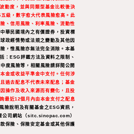
值波動度，並與同類型基金比較後決
5五級，數字愈大代表風險愈高。此
風險、信用風險、利率風險、流動性
於中華民國境內之有價證券，投資標
全球政經情勢或法規之變動及其他因
風險，惟風險亦無法完全消除。本基
括：ESG評鑑方法及資料之限制、
集中度風險等，相關風險請詳閱公開
或本金或收益平準金中支付。任何涉
，且過去配息不代表未來配息；基金
會因操作及收入來源而有變化，且投
詢最近
12
個月內由本金支付之配息
風險說明及有關基金之ESG資訊，
sitc.sinopac.com）
存款保險、保險安定基金或其他保護