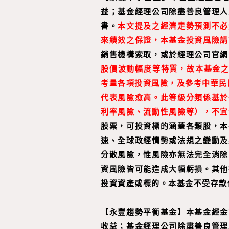
益；基金經理公司除盡善良管理人
書。
本文提及之經濟走勢預測不必
來績效之保證，本基金投資風險請
銷售機構索取，或於經理公司官網
股價波動幅度等特質，故本基金之
考量各項投資風險，及參考中華民
代表風險愈高。此等級分類係基於
利率風險、流動性風險等），不宜
股票，可投資標的涵蓋各類股，本
速、全球政經情勢或法規之變動及
分散風險，惟風險亦無法完全消除
資風險皆可能造成大幅虧損。其他
投資資產或標的。本基金不受存款
【
永豐趨勢平衡基金
】
本基金經金
收益；基金經理公司除盡善良管理