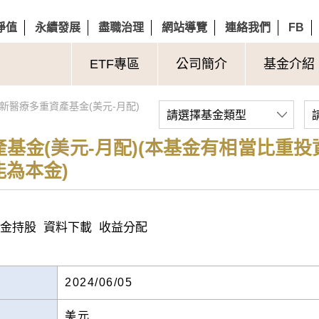
淨值
永續發展
盡職治理
網站導覽
連絡我們
FB
ETF專區
公司簡介
基金介紹
新醫療多重資產基金(美元-月配)
請選擇基金類型
基金(美元-月配)(本基金有相當比重
為本金)
金持股
資料下載
收益分配
2024/06/05
美元