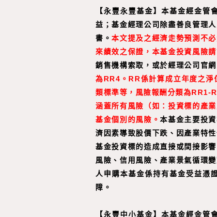
【永豐永豐基金】本基金經金管
益；基金經理公司除盡善良管理人
書。
本文提及之經濟走勢預測不必
來績效之保證，本基金投資風險請
銷售機構索取，或於經理公司官網
為RR4。RR係計算成立年度之
類標準等，風險報酬分類為RR1
涵蓋所有風險（如：投資標的產業
基金個別的風險。
本基金主要投資
濟因素導致股價下跌、因產業特性
基金投資標的造成直接或間接影響
風險、信用風險、產業景氣循環變
人申購本基金係持有基金受益憑
障。
【
永豐中小基金
】
本基金經金管