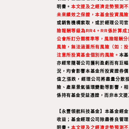
明書。
本文提及之經濟走勢預測不
未來績效之保證，本基金投資風險
或銷售機構索取，或於經理公司官
險報酬等級為RR4。RR係
計算成
公會所訂分類標準等，風險報酬分
風險，無法涵蓋所有風險（如：投
注意所投資基金個別的風險。
本基
亦經常隨著公司獲利盈虧而有巨幅
況，均會影響本基金所投資證券價
值之漲跌，經理公司將盡量分散
險、產業景氣循環變動等影響，相
係持有基金受益憑證，而非本文提
【
永豐領航科技基金
】
本基金經金
收益；基金經理公司除盡善良管理
明書。
本文提及之經濟走勢預測不