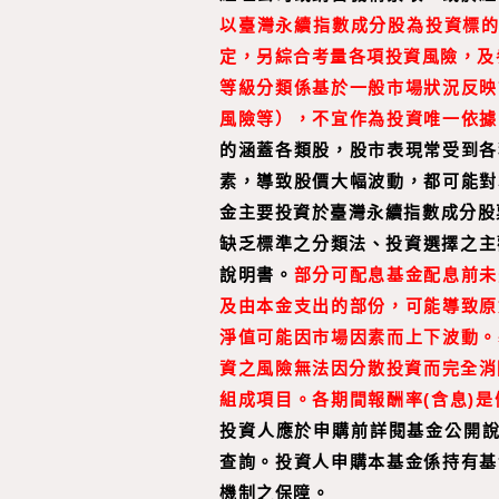
以臺灣永續指數成分股為投資標的
定，另綜合考量各項投資風險，及
等級分類係基於一般市場狀況反映
風險等），不宜作為投資唯一依據
的涵蓋各類股，股市表現常受到各
素，導致股價大幅波動，都可能對
金主要投資於臺灣永續指數成分股
缺乏標準之分類法、投資選擇之主
說明書。
部分可配息基金配息前未
及由本金支出的部份，可能導致原
淨值可能因市場因素而上下波動。
資之風險無法因分散投資而完全消
組成項目。
各期間報酬率
(
含息
)
是
投資人應於申購前詳閱基金公開說明
查詢。投資人申購本基金係持有基
機制之保障。