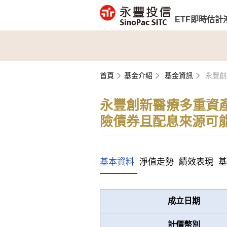
ETF即時估計
首頁
基金介紹
基金資訊
永豐創
永豐創新醫療多重資產
險債券且配息來源可能
基本資料
淨值走勢
績效表現
基
成立日期
計價幣別