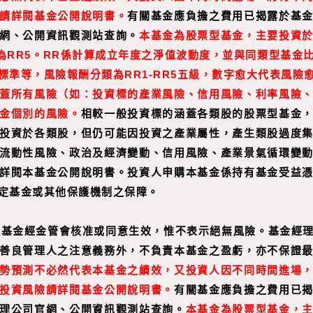
請詳閱基金公開說明書。
有關基金應負擔之費用已揭露於基
網、公開資訊觀測站查詢。
本基金為股票型基金，主要投資
級為RR5。RR係計算成立年度之淨值波動度，並與同類型基金
標準等，風險報酬分類為RR1-RR5五級，數字愈大代表風險
蓋所有風險（如：投資標的產業風險、信用風險、利率風險
金個別的風險。
相較一般投資標的涵蓋各類股的股票型基金
投資於各類股，但仍可能因投資之產業屬性，產生類股過度
流動性風險、政治及經濟變動、信用風險、產業景氣循環變
詳閱本基金公開說明書。投資人申購本基金係持有基金受益
定基金或其他保護機制之保障。
本基金經金管會核准或同意生效，惟不表示絕無風險。基金經
善良管理人之注意義務外，不負責本基金之盈虧，亦不保證
勢預測不必然代表本基金之績效，又投資人因不同時間進場
投資風險請詳閱基金公開說明書。
有關基金應負擔之費用已
理公司官網、公開資訊觀測站查詢。
本基金為股票型基金，