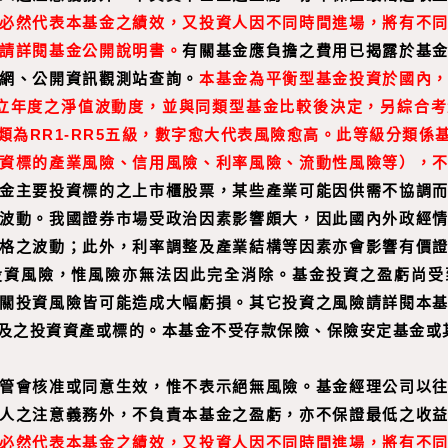
必然代表本基金之績效，又投資人因不同時間進場，將有不
請詳閱基金公開說明書。
有關基金應負擔之費用已揭露於基
網、公開資訊觀測站查詢。
本基金為平衡型基金投資於國內
立年度之淨值波動度，並與同類型基金比較後決定，另綜合考
類為RR1-RR5五級，數字愈大代表風險愈高。此等級分類係
資標的產業風險、信用風險、利率風險、流動性風險等），
金主要投資標的之上市櫃股票，某些產業可能因供需不協調
波動。我國證券市場受政治因素影響頗大，因此國內外政經
格之波動；此外，利率調整及產業結構等因素亦會影響有價
投資風險，惟風險亦無法因此完全消除。基金投資之盈虧尚受
關投資風險皆可能造成大幅虧損。其它投資之風險請詳閱本
及之投資資產或標的。本基金不受存款保險、保險安定基金或
管會核准或同意生效，惟不表示絕無風險。基金經理公司以
人之注意義務外，不負責本基金之盈虧，亦不保證最低之收
必然代表本基金之績效，又投資人因不同時間進場，將有不