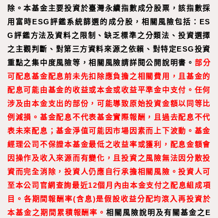
除。本基金主要投資於臺灣永續指數成分股票，該指數採
用富時ESG評鑑系統篩選的成分股，相關風險包括：ES
G評鑑方法及資料之限制、缺乏標準之分類法、投資選擇
之主觀判斷、對第三方資料來源之依賴、對特定ESG投資
重點之集中度風險等，相關風險請詳閱公開說明書。
部分
可配息基金配息前未先扣除應負擔之相關費用，且基金的
配息可能由基金的收益或本金或收益平準金中支付。任何
涉及由本金支出的部份，可能導致原始投資金額以同等比
例減損。基金配息不代表基金實際報酬，且過去配息不代
表未來配息；基金淨值可能因市場因素而上下波動。基金
經理公司不保證本基金最低之收益率或獲利，配息金額會
因操作及收入來源而有變化，且投資之風險無法因分散投
資而完全消除，投資人仍應自行承擔相關風險。投資人可
至
本公司官網
查詢最近
12
個月內由本金支付之配息組成項
目。
各期間報酬率
(
含息
)
是假設收益分配均滾入再投資於
本基金之期間累積報酬率。
相關風險說明及有關基金之E