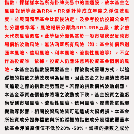
指數，採樣樣本為所有掛牌交易中的普通股，故本基金之
風險報酬等級為RR4。RR係計算成立年度之淨值波動
度，並與同類型基金比較後決定，及參考投信投顧公會所
訂分類標準等，風險報酬分類為RR1-RR5五級，數字愈
大代表風險愈高。此等級分類係基於一般市場狀況反映市
場價格波動風險，無法涵蓋所有風險（如：基金計價幣別
匯率風險、信用風險、利率風險、流動性風險等），不宜
作為投資唯一依據，投資人仍應注意所投資基金個別的風
險。
本基金為指數股票型基金，採被動式管理方式，以追
蹤標的指數之績效表現為目標，因此基金之投資績效將視
其追蹤之標的指數走勢而定。若標的指數價格波動劇烈，
本基金淨資產價值亦將隨之波動或下跌。基金投資之盈虧
尚受到市場風險、流動性風險、信用風險、產業景氣循環
變動等影響，相關投資風險皆可能造成大幅虧損。本基金
所投資成分證券檔數與所追蹤標的指數成分股檔數覆蓋率
依基金淨資產價值不低於20%~50%，當標的指數之成分