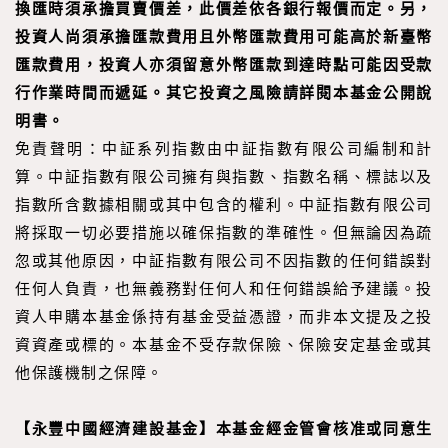
換匯時須承擔買賣價差，此價差依各銀行報價而定。另，
投資人尚須承擔匯款費用且外幣匯款費用可能高於新臺幣
匯款費用，投資人亦須留意外幣匯款到達時點可能因受款
行作業時間而遞延。其它投資之風險請詳閱本基金公開說
明書。
免責聲明：中証系列指數由中証指數有限公司編制和計
算。中証指數有限公司擁有與指數、指數名稱、標誌以及
指數所含數據相關或其中包含的權利。中証指數有限公司
將採取一切必要措施以確保指數的準確性。但無論因為疏
忽或其他原因，中証指數有限公司不因指數的任何錯誤對
任何人負責，也無義務對任何人和任何錯誤給予建議。投
資人申購本基金係持有基金受益憑證，而非本文提及之投
資資產或標的。本基金不受存款保險、保險安定基金或其
他保護機制之保障。
【永豐中國經濟建設基金】本基金經金管會核准或同意生