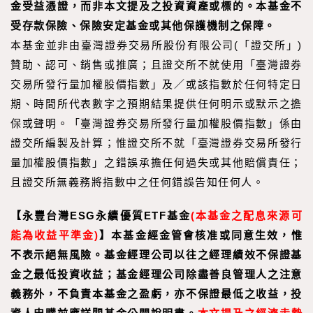
金受益憑證，而非本文提及之投資資產或標的。本基金不
受存款保險、保險安定基金或其他保護機制之保障。
本基金並非由臺灣證券交易所股份有限公司(「證交所」)
贊助、認可、銷售或推廣；且證交所不就使用「臺灣證券
交易所發行量加權股價指數」及／或該指數於任何特定日
期、時間所代表數字之預期結果提供任何明示或默示之擔
保或聲明。「臺灣證券交易所發行量加權股價指數」係由
證交所編製及計算；惟證交所不就「臺灣證券交易所發行
量加權股價指數」之錯誤承擔任何過失或其他賠償責任；
且證交所無義務將指數中之任何錯誤告知任何人。
【永豐台灣ESG永續優質ETF基金
(本基金之配息來源可
能為收益平準金)
】
本基金經金管會核准或同意生效，惟
不表示絕無風險。基金經理公司以往之經理績效不保證基
金之最低投資收益；基金經理公司除盡善良管理人之注意
義務外，不負責本基金之盈虧，亦不保證最低之收益，投