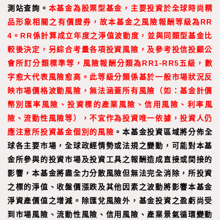
測站查詢。
本基金為股票型基金，主要投資於全球時尚精
品形象相關之有價證券，故本基金之風險報酬等級為RR
4。RR係計算成立年度之淨值波動度，並與同類型基金比
較後決定，另綜合考量各項投資風險，及參考投信投顧公
會所訂分類標準等，風險報酬分類為RR1-RR5五級，數
字愈大代表風險愈高。此等級分類係基於一般市場狀況反
映市場價格波動風險，無法涵蓋所有風險（如：基金計價
幣別匯率風險、投資標的產
業風險、信用風險、利率風
險、流動性風險等），不宜作為投資唯一依據，投資人仍
應注意所投資基金個別的風險
。本基金投資區域將分佈全
球各主要市場，全球政經情勢或法規之變動，可能對本基
金所參與的投資市場及投資工具之報酬造成直接或間接的
影響，本基金將盡全力分散風險但無法完全消除，所投資
之標的淨值、收盤價漲跌及其他因素之波動將影響本基金
淨資產價值之增減。除匯兌風險外，基金投資之盈虧尚受
到市場風險、流動性風險、信用風險、產業景氣循環變動