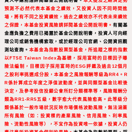
資人申購前應詳閱基金公開說明書。
本文提及之經濟走勢
預測不必然代表本基金之績效，又投資人因不同時間進
場，將有不同之投資績效，過去之績效亦不代表未來績效
之保證，本基金投資風險請詳閱基金公開說明書。
有關基
金應負擔之費用已揭露於基金公開說明書，投資人可向經
理公司或銷售機構索取，或於經理公司官網、公開資訊觀
測站查詢。
本基金為指數股票型基金，所追蹤之標的指數
以FTSE Taiwan Index為基礎，採用富時的目標因子曝
險法編制，目標因子採用富時的ESG評鑑及過去12個月
之股利率挑選成分股，本基金之風險報酬等級為RR4。R
R係計算成立年度之淨值波動度，並與同類型基金比較後
決定，及參考投信投顧公會所訂分類標準等，風險報酬分
類為RR1-RR5五級，數字愈大代表風險愈高。此等級分
類係基於一般市場狀況反映市場價格波動風險，無法涵蓋
所有風險（如：投資標的產業風險、信用風險、利率風
險、流動性風險等），不宜作為投資唯一依據，投資人仍