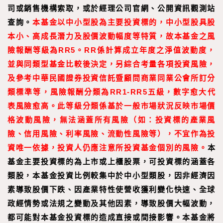
司或銷售機構索取，或於經理公司官網、公開資訊觀測站
查詢。
本基金以中小型股為主要投資標的，中小型股具股
本小、高成長潛力及股價波動幅度等特質，故本基金之風
險報酬等級為RR5。RR係計算成立年度之淨值波動度，
並與同類型基金比較後決定，另綜合考量各項投資風險，
及參考中華民國證券投資信託暨顧問商業同業公會所訂分
類標準等，風險報酬分類為RR1-RR5五級，數字愈大代
表風險愈高。此等級分類係基於一般市場狀況反映市場價
格波動風險，無法涵蓋所有風險（如：投資標的產業風
險、信用風險、利率風險、流動性風險等），不宜作為投
資唯一依據，投資人仍應注意所投資基金個別的風險。
本
基金主要投資標的為上市或上櫃股票，可投資標的涵蓋各
類股，本基金投資比例較集中於中小型類股，因非經濟因
素導致股價下跌、因產業特性使營收獲利變化快速、全球
政經情勢或法規之變動及其他因素，導致股價大幅波動，
都可能對本基金投資標的造成直接或間接影響。本基金將