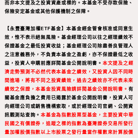
而非本文提及之投資資產或標的。本基金不受存款保險、
保險安定基金或其他保護機制之保障。
【永豐臺灣加權ETF基金】本基金經金管會核准或同意生
效，惟不表示絕無風險。基金經理公司以往之經理績效不
保證基金之最低投資收益；基金經理公司除盡善良管理人
之注意義務外，不負責本基金之盈虧，亦不保證最低之收
益，投資人申購前應詳閱基金公開說明書。
本文提及之經
濟走勢預測不必然代表本基金之績效，又投資人因不同時
間進場，將有不同之投資績效，過去之績效亦不代表未來
績效之保證，本基金投資風險請詳閱基金公開說明書。
有
關基金應負擔之費用已揭露於基金公開說明書，投資人可
向經理公司或銷售機構索取，或於經理公司官網、公開資
訊觀測站查詢。
本基金為指數股票型基金，主要投資中華
民國之有價證券，追蹤之標的指數為臺灣證券交易所發行
量加權股價指數以上市股票之發行量當作權數來計算股價