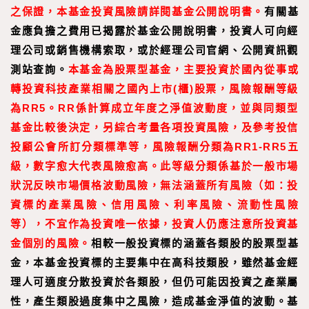
之保證，本基金投資風險請詳閱基金公開說明書。
有關基
金應負擔之費用已揭露於基金公開說明書，投資人可向經
理公司或銷售機構索取，或於經理公司官網、公開資訊觀
測站查詢。
本基金為股票型基金，主要投資於國內從事或
轉投資科技產業相關之國內上市(櫃)股票，風險報酬等級
為RR5。RR係計算成立年度之淨值波動度，並與同類型
基金比較後決定，另綜合考量各項投資風險，及參考投信
投顧公會所訂分類標準等，風險報酬分類為RR1-RR5五
級，數字愈大代表風險愈高。此等級分類係基於一般市場
狀況反映市場價格波動風險，無法涵蓋所有風險（如：投
資標的產業風險、信用風險、利率風險、流動性風險
等），不宜作為投資唯一依據，投資人仍應注意所投資基
金個別的風險。
相較一般投資標的涵蓋各類股的股票型基
金，本基金投資標的主要集中在高科技類股，雖然基金經
理人可適度分散投資於各類股，但仍可能因投資之產業屬
性，產生類股過度集中之風險，造成基金淨值的波動。基