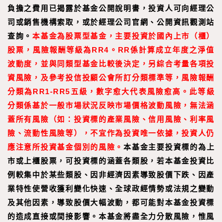
負擔之費用已揭露於基金公開說明書，投資人可向經理公
司或銷售機構索取，或於經理公司官網、公開資訊觀測站
查詢。
本基金為股票型基金，主要投資於國內上市（櫃）
股票，風險報酬等級為RR4。RR係計算成立年度之淨值
波動度，並與同類型基金比較後決定，另綜合考量各項投
資風險，及參考投信投顧公會所訂分類標準等，風險報酬
分類為RR1-RR5五級，數字愈大代表風險愈高。此等級
分類係基於一般市場狀況反映市場價格波動風險，無法涵
蓋所有風險（如：投資標的產業風險、信用風險、利率風
險、流動性風險等），不宜作為投資唯一依據，投資人仍
應注意所投資基金個別的風險。
本基金主要投資標的為上
市或上櫃股票，可投資標的涵蓋各類股，若本基金投資比
例較集中於某些類股、因非經濟因素導致股價下跌、因產
業特性使營收獲利變化快速、全球政經情勢或法規之變動
及其他因素，導致股價大幅波動，都可能對本基金投資標
的造成直接或間接影響。本基金將盡全力分散風險，惟風