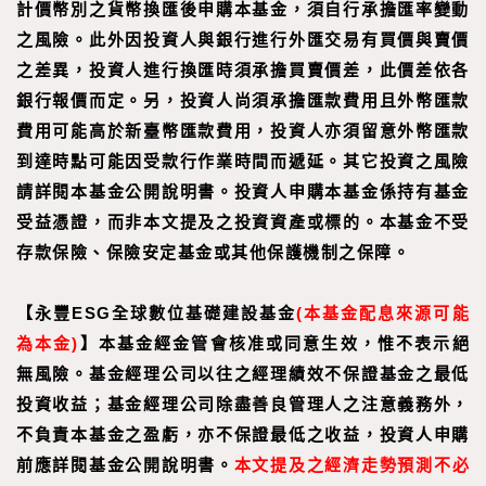
計價幣別之貨幣換匯後申購本基金，須自行承擔匯率變動
之風險。此外因投資人與銀行進行外匯交易有買價與賣價
之差異，投資人進行換匯時須承擔買賣價差，此價差依各
銀行報價而定。另，投資人尚須承擔匯款費用且外幣匯款
費用可能高於新臺幣匯款費用，投資人亦須留意外幣匯款
到達時點可能因受款行作業時間而遞延。其它投資之風險
請詳閱本基金公開說明書。投資人申購本基金係持有基金
受益憑證，而非本文提及之投資資產或標的。本基金不受
存款保險、保險安定基金或其他保護機制之保障。
【永豐ESG全球數位基礎建設基金
(本基金配息來源可能
為本金)
】
本基金經金管會核准或同意生效，惟不表示絕
無風險。基金經理公司以往之經理績效不保證基金之最低
投資收益；基金經理公司除盡善良管理人之注意義務外，
不負責本基金之盈虧，亦不保證最低之收益，投資人申購
前應詳閱基金公開說明書。
本文提及之經濟走勢預測不必