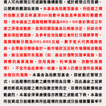
資人可向經理公司或銷售機構索取，或於經理公司官網、
公開資訊觀測站查詢。
本基金為指數型基金，所追蹤之標
的指數主要反映滬深300指數中高股息率股票的整體表
現，故本基金之風險報酬等級為RR5。RR係計算成立年
度之淨值波動度，並與同類型基金比較後決定，另綜合考
量各項投資風險，及參考投信投顧公會所訂分類標準等，
風險報酬分類為RR1-RR5五級，數字愈大代表風險愈
高。此等級分類係基於一般市場狀況反映市場價格波動風
險，無法涵蓋所有風險（如：基金計價幣別匯率風險、投
資標的產業風險、信用風險、利率風險、流動性風險
等），不宜作為投資唯一依據，投資人仍應注意所投資基
金個別的風險。
本基金為指數型基金，採被動式管理方
式，以追蹤標的指數之績效表現為目標，因此基金之投資
績效將視其追蹤之標的指數走勢而定，若標的指數價格波
動劇烈，本基金淨資產價值亦將隨之波動或下跌。本基金
所投資成分股檔數與所追蹤標的指數成分股檔數覆蓋率不