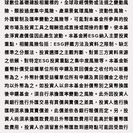
球數位基礎建設相關標的，全球政經情勢或法規之變動風
險、類股過度集中風險、產業景氣環風險、流動性風險、
外匯管制及匯率變動之風險等，可能對本基金所參與的投
資市場及投資工具之報酬造成直接或間接的影響，使本基
金淨資產價值因此產生波動。本基金將ESG納入主要投資
重點，相關風險包括：ESG評鑑方法及資料之限制、缺乏
標準之分類法、投資選擇之主觀判斷、對第三方資料來源
之依賴、對特定ESG投資重點之集中度風險等。本基金新
臺幣計價受益權單位所有申購及買回價金之收付均以新臺
幣為之。外幣計價受益權單位所有申購及買回價金之收付
均以外幣為之。如投資人以非本基金計價幣別之貨幣換匯
後申購基金，須自行承擔匯率變動之風險。此外因投資人
與銀行進行外匯交易有買價與賣價之差異，投資人進行換
匯時須承擔買賣價差，此價差依各銀行報價而定。另，投
資人尚須承擔匯款費用且外幣匯款費用可能高於新臺幣匯
款費用，投資人亦須留意外幣匯款到達時點可能因受款行