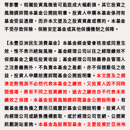
等影響，相關投資風險皆可能造成大幅虧損。其它投資之
風險請詳閱本基金公開說明書。投資人申購本基金係持有
基金受益憑證，而非本文提及之投資資產或標的。本基金
不受存款保險、保險安定基金或其他保護機制之保障。
【
永豐亞洲民生消費基金
】
本基金經金管會核准或同意生
效，惟不表示絕無風險。基金經理公司以往之經理績效不
保證基金之最低投資收益；基金經理公司除盡善良管理人
之注意義務外，不負責本基金之盈虧，亦不保證最低之收
益，投資人申購前應詳閱基金公開說明書。
本文提及之經
濟走勢預測不必然代表本基金之績效，又投資人因不同時
間進場，將有不同之投資績效，過去之績效亦不代表未來
績效之保證，本基金投資風險請詳閱基金公開說明書。
有
關基金應負擔之費用已揭露於基金公開說明書，投資人可
向經理公司或銷售機構索取，或於經理公司官網、公開資
訊觀測站查詢。
本基金為股票型基金，主要投資於亞洲地