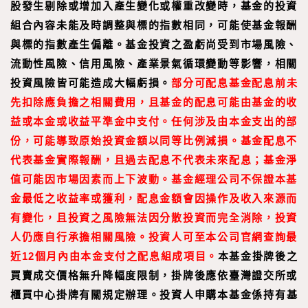
股發生剔除或增加入產生變化或權重改變時，基金的投資
組合內容未能及時調整與標的指數相同，可能使基金報酬
與標的指數產生偏離。基金投資之盈虧尚受到市場風險、
流動性風險、信用風險、產業景氣循環變動等影響，相關
投資風險皆可能造成大幅虧損。
部分可配息基金配息前未
先扣除應負擔之相關費用，且基金的配息可能由基金的收
益或本金或收益平準金中支付。任何涉及由本金支出的部
份，可能導致原始投資金額以同等比例減損。基金配息不
代表基金實際報酬，且過去配息不代表未來配息；基金淨
值可能因市場因素而上下波動。基金經理公司不保證本基
金最低之收益率或獲利，配息金額會因操作及收入來源而
有變化，且投資之風險無法因分散投資而完全消除，投資
人仍應自行承擔相關風險。投資人可至本公司官網查詢最
近12個月內由本金支付之配息組成項目。
本基金掛牌後之
買賣成交價格無升降幅度限制，掛牌後應依臺灣證交所或
櫃買中心掛牌有關規定辦理。
投資人申購本基金係持有基