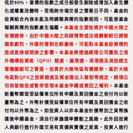
低於90%，當標的指數之成分股發生剔除或增加入產生變
化或權重改變時，受限跨市場交易之營業日不同，基金的
投資組合內容未能及時調整與標的指數相同，可能使基金
報酬與標的指數產生偏離。
本基金主要投資於中國大陸之
有價證券，由於中國大陸之政經情勢或法規變動較已開發
國家劇烈，外匯的管制也較嚴格，可能對本基金投資標的
造成直接或間接之影響。本基金將透過經理公司獲批之境
外機構投資者（QFII）額度、滬港通、深港通及其他經主
管機關認可之管道，投資於大陸地區有價證券，基於大陸
地區對QFII之投資額度及資金匯出入管制等規定，經理公
司保留婉拒或暫停受理本基金申購或買回之權利。
本基金
新臺幣類型受益權單位所有申購及買回價金之收付均以新
臺幣為之。外幣計價受益權單位所有申購及買回價金之收
付均以外幣為之。如投資人以非本基金計價幣別之貨幣換
匯後申購基金，須自行承擔匯率變動之風險。此外因投資
人與銀行進行外匯交易有買價與賣價之差異，投資人進行