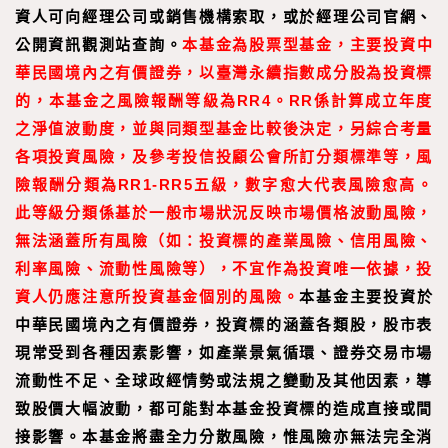
資人可向經理公司或銷售機構索取，或於經理公司官網、
公開資訊觀測站查詢。
本基金為股票型基金，主要投資中
華民國境內之有價證券，以臺灣永續指數成分股為投資標
的，本基金之風險報酬等級為RR4。RR係計算成立年度
之淨值波動度，並與同類型基金比較後決定，另綜合考量
各項投資風險，及參考投信投顧公會所訂分類標準等，風
險報酬分類為RR1-RR5五級，數字愈大代表風險愈高。
此等級分類係基於一般市場狀況反映市場價格波動風險，
無法涵蓋所有風險（如：投資標的產業風險、信用風險、
利率風險、流動性風險等），不宜作為投資唯一依據，投
資人仍應注意所投資基金個別的風險。
本基金主要投資於
中華民國境內之有價證券，投資標的涵蓋各類股，股市表
現常受到各種因素影響，如產業景氣循環、證券交易市場
流動性不足、全球政經情勢或法規之變動及其他因素，導
致股價大幅波動，都可能對本基金投資標的造成直接或間
接影響。本基金將盡全力分散風險，惟風險亦無法完全消