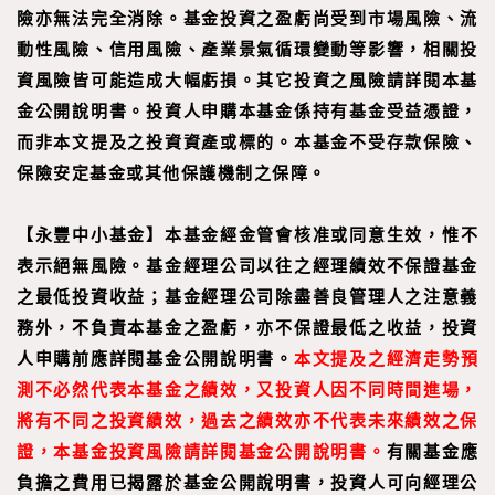
險亦無法完全消除。基金投資之盈虧尚受到市場風險、流
動性風險、信用風險、產業景氣循環變動等影響，相關投
資風險皆可能造成大幅虧損。其它投資之風險請詳閱本基
金公開說明書。投資人申購本基金係持有基金受益憑證，
而非本文提及之投資資產或標的。本基金不受存款保險、
保險安定基金或其他保護機制之保障。
【
永豐中小基金
】
本基金經金管會核准或同意生效，惟不
表示絕無風險。基金經理公司以往之經理績效不保證基金
之最低投資收益；基金經理公司除盡善良管理人之注意義
務外，不負責本基金之盈虧，亦不保證最低之收益，投資
人申購前應詳閱基金公開說明書。
本文提及之經濟走勢預
測不必然代表本基金之績效，又投資人因不同時間進場，
將有不同之投資績效，過去之績效亦不代表未來績效之保
證，本基金投資風險請詳閱基金公開說明書。
有關基金應
負擔之費用已揭露於基金公開說明書，投資人可向經理公