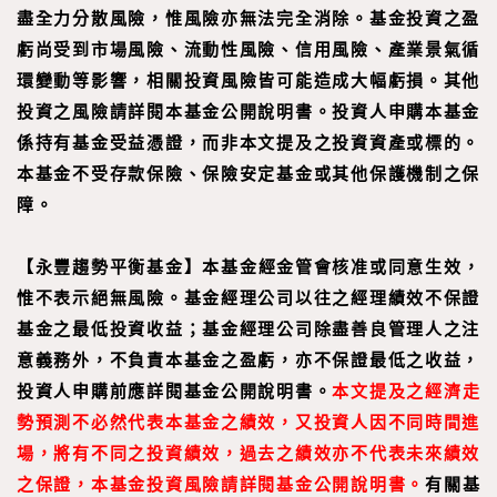
盡全力分散風險，惟風險亦無法完全消除。基金投資之盈
虧尚受到市場風險、流動性風險、信用風險、產業景氣循
環變動等影響，相關投資風險皆可能造成大幅虧損。其他
投資之風險請詳閱本基金公開說明書。投資人申購本基金
係持有基金受益憑證，而非本文提及之投資資產或標的。
本基金不受存款保險、保險安定基金或其他保護機制之保
障。
【
永豐趨勢平衡基金
】
本基金經金管會核准或同意生效，
惟不表示絕無風險。基金經理公司以往之經理績效不保證
基金之最低投資收益；基金經理公司除盡善良管理人之注
意義務外，不負責本基金之盈虧，亦不保證最低之收益，
投資人申購前應詳閱基金公開說明書。
本文提及之經濟走
勢預測不必然代表本基金之績效，又投資人因不同時間進
場，將有不同之投資績效，過去之績效亦不代表未來績效
之保證，本基金投資風險請詳閱基金公開說明書。
有關基