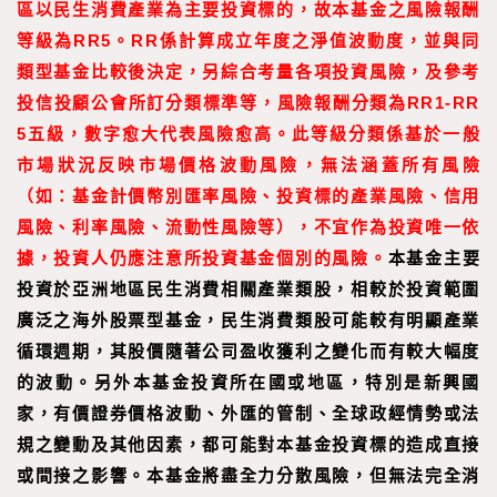
區以民生消費產業為主要投資標的，故本基金之風險報酬
等級為RR5。RR係計算成立年度之淨值波動度，並與同
類型基金比較後決定，另綜合考量各項投資風險，及參考
投信投顧公會所訂分類標準等，風險報酬分類為RR1-RR
5五級，數字愈大代表風險愈高。此等級分類係基於一般
市場狀況反映市場價格波動風險，無法涵蓋所有風險
（如：基金計價幣別匯率風險、投資標的產業風險、信用
風險、利率風險、流動性風險等），不宜作為投資唯一依
據，投資人仍應注意所投資基金個別的風險。
本基金主要
投資於亞洲地區民生消費相關產業類股，相較於投資範圍
廣泛之海外股票型基金，民生消費類股可能較有明顯產業
循環週期，其股價隨著公司盈收獲利之變化而有較大幅度
的波動。另外本基金投資所在國或地區，特別是新興國
家，有價證券價格波動、外匯的管制、全球政經情勢或法
規之變動及其他因素，都可能對本基金投資標的造成直接
或間接之影響。本基金將盡全力分散風險，但無法完全消