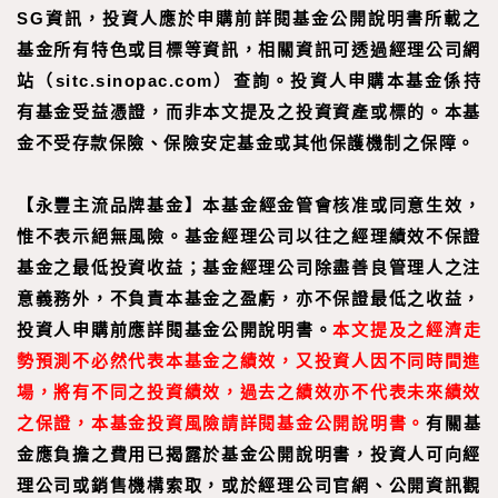
SG資訊，投資人應於申購前詳閱基金公開說明書所載之
基金所有特色或目標等資訊，相關資訊可透過經理公司網
站（sitc.sinopac.com）查詢。投資人申購本基金係持
有基金受益憑證，而非本文提及之投資資產或標的。本基
金不受存款保險、保險安定基金或其他保護機制之保障。
【
永豐主流品牌基金
】
本基金經金管會核准或同意生效，
惟不表示絕無風險。基金經理公司以往之經理績效不保證
基金之最低投資收益；基金經理公司除盡善良管理人之注
意義務外，不負責本基金之盈虧，亦不保證最低之收益，
投資人申購前應詳閱基金公開說明書。
本文提及之經濟走
勢預測不必然代表本基金之績效，又投資人因不同時間進
場，將有不同之投資績效，過去之績效亦不代表未來績效
之保證，本基金投資風險請詳閱基金公開說明書。
有關基
金應負擔之費用已揭露於基金公開說明書，投資人可向經
理公司或銷售機構索取，或於經理公司官網、公開資訊觀