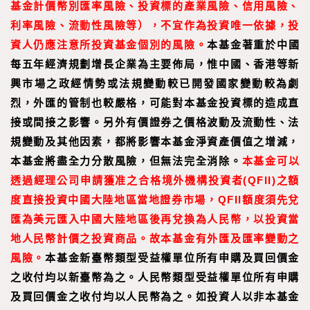
基金計價幣別匯率風險、投資標的產業風險、信用風險、
利率風險、流動性風險等），不宜作為投資唯一依據，投
資人仍應注意所投資基金個別的風險。
本基金著重於中國
每五年經濟規劃增長企業為主要佈局，惟中國、香港等新
興市場之政經情勢或法規變動較已開發國家變動較為劇
烈，外匯的管制也較嚴格，可能對本基金投資標的造成直
接或間接之影響。另外有價證券之價格波動及流動性、法
規變動及其他因素，都將影響本基金淨資產價值之增減，
本基金將盡全力分散風險，但無法完全消除。
本基金可以
透過經理公司申請獲准之合格境外機構投資者(QFII)之額
度直接投資中國大陸地區當地證券市場，QFII額度須先兌
匯為美元匯入中國大陸地區後再兌換為人民幣，以投資當
地人民幣計價之投資商品。故本基金有外匯及匯率變動之
風險。
本基金新臺幣類型受益權單位所有申購及買回價金
之收付均以新臺幣為之。人民幣類型受益權單位所有申購
及買回價金之收付均以人民幣為之。如投資人以非本基金