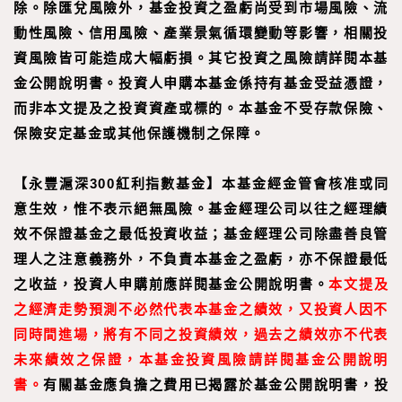
除。除匯兌風險外，基金投資之盈虧尚受到市場風險、流
動性風險、信用風險、產業景氣循環變動等影響，相關投
資風險皆可能造成大幅虧損。其它投資之風險請詳閱本基
金公開說明書。投資人申購本基金係持有基金受益憑證，
而非本文提及之投資資產或標的。本基金不受存款保險、
保險安定基金或其他保護機制之保障。
【
永豐滬深300紅利指數基金
】
本基金經金管會核准或同
意生效，惟不表示絕無風險。基金經理公司以往之經理績
效不保證基金之最低投資收益；基金經理公司除盡善良管
理人之注意義務外，不負責本基金之盈虧，亦不保證最低
之收益，投資人申購前應詳閱基金公開說明書。
本文提及
之經濟走勢預測不必然代表本基金之績效，又投資人因不
同時間進場，將有不同之投資績效，過去之績效亦不代表
未來績效之保證，本基金投資風險請詳閱基金公開說明
書。
有關基金應負擔之費用已揭露於基金公開說明書，投