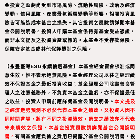
金投資之盈虧尚受到市場風險、流動性風險、政治及經濟
變動、信用風險、產業景氣循環變動等影響，相關投資風
險皆可能造成本基金之損失。其它投資之風險請詳閱本基
金公開說明書。投資人申購本基金係持有基金受益憑證，
而非本文提及之投資資產或標的。本基金不受存款保險、
保險安定基金或其他保護機制之保障。
【永豐臺灣ESG永續優選基金】本基金經金管會核准或同
意生效，惟不表示絕無風險。基金經理公司以往之經理績
效不保證基金之最低投資收益；基金經理公司除盡善良管
理人之注意義務外，不負責本基金之盈虧，亦不保證最低
之收益，投資人申購前應詳閱基金公開說明書。
本文提及
之經濟走勢預測不必然代表本基金之績效，又投資人因不
同時間進場，將有不同之投資績效，過去之績效亦不代表
未來績效之保證，本基金投資風險請詳閱基金公開說明
書。
有關基金應負擔之費用已揭露於基金公開說明書，投