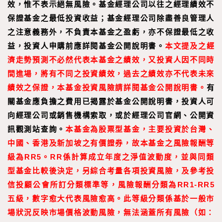
效，惟不表示絕無風險。基金經理公司以往之經理績效不
保證基金之最低投資收益；基金經理公司除盡善良管理人
之注意義務外，不負責本基金之盈虧，亦不保證最低之收
益，投資人申購前應詳閱基金公開說明書。
本文提及之經
濟走勢預測不必然代表本基金之績效，又投資人因不同時
間進場，將有不同之投資績效，過去之績效亦不代表未來
績效之保證，本基金投資風險請詳閱基金公開說明書。
有
關基金應負擔之費用已揭露於基金公開說明書，投資人可
向經理公司或銷售機構索取，或於經理公司官網、公開資
訊觀測站查詢。
本基金為股票型基金，主要投資於台灣、
中國、香港及新加坡之有價證券，故本基金之風險報酬等
級為RR5。RR係計算成立年度之淨值波動度，並與同類
型基金比較後決定，另綜合考量各項投資風險，及參考投
信投顧公會所訂分類標準等，風險報酬分類為RR1-RR5
五級，數字愈大代表風險愈高。此等級分類係基於一般市
場狀況反映市場價格波動風險，無法涵蓋所有風險（如：