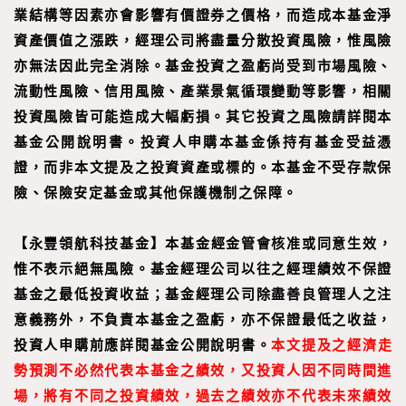
業結構等因素亦會影響有價證券之價格，而造成本基金淨
資產價值之漲跌，經理公司將盡量分散投資風險，惟風險
亦無法因此完全消除。基金投資之盈虧尚受到市場風險、
流動性風險、信用風險、產業景氣循環變動等影響，相關
投資風險皆可能造成大幅虧損。其它投資之風險請詳閱本
基金公開說明書。投資人申購本基金係持有基金受益憑
證，而非本文提及之投資資產或標的。本基金不受存款保
險、保險安定基金或其他保護機制之保障。
【
永豐領航科技基金
】
本基金經金管會核准或同意生效，
惟不表示絕無風險。基金經理公司以往之經理績效不保證
基金之最低投資收益；基金經理公司除盡善良管理人之注
意義務外，不負責本基金之盈虧，亦不保證最低之收益，
投資人申購前應詳閱基金公開說明書。
本文提及之經濟走
勢預測不必然代表本基金之績效，又投資人因不同時間進
場，將有不同之投資績效，過去之績效亦不代表未來績效