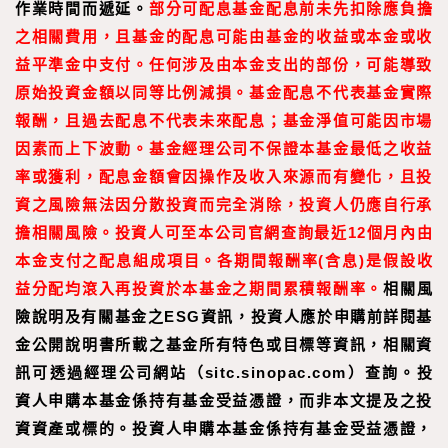
作業時間而遞延。
部分可配息基金配息前未先扣除應負擔
之相關費用，且基金的配息可能由基金的收益或本金或收
益平準金中支付。任何涉及由本金支出的部份，可能導致
原始投資金額以同等比例減損。基金配息不代表基金實際
報酬，且過去配息不代表未來配息；基金淨值可能因市場
因素而上下波動。基金經理公司不保證本基金最低之收益
率或獲利，配息金額會因操作及收入來源而有變化，且投
資之風險無法因分散投資而完全消除，投資人仍應自行承
擔相關風險。投資人可至本公司官網查詢最近12個月內由
本金支付之配息組成項目。各期間報酬率(含息)是假設收
益分配均滾入再投資於本基金之期間累積報酬率。
相關風
險說明及有關基金之ESG資訊，投資人應於申購前詳閱基
金公開說明書所載之基金所有特色或目標等資訊，相關資
訊可透過經理公司網站（sitc.sinopac.com）查詢。
投
資人申購本基金係持有基金受益憑證，而非本文提及之投
資資產或標的。投資人申購本基金係持有基金受益憑證，