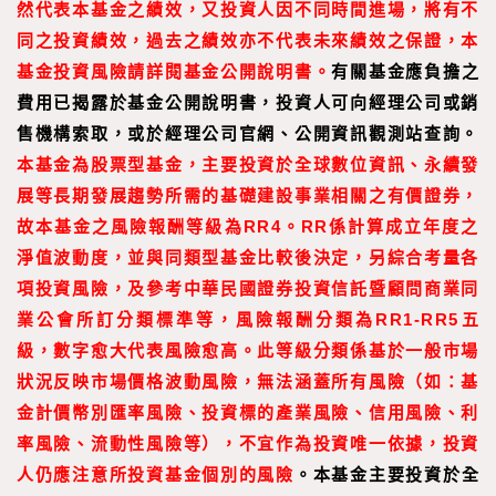
然代表本基金之績效，又投資人因不同時間進場，將有不
同之投資績效，過去之績效亦不代表未來績效之保證，本
基金投資風險請詳閱基金公開說明書。
有關基金應負擔之
費用已揭露於基金公開說明書，投資人可向經理公司或銷
售機構索取，或於經理公司官網、公開資訊觀測站查詢。
本基金為股票型基金，主要投資於全球數位資訊、永續發
展等長期發展趨勢所需的基礎建設事業相關之有價證券，
故本基金之風險報酬等級為RR4。RR係計算成立年度之
淨值波動度，並與同類型基金比較後決定，另綜合考量各
項投資風險，及參考中華民國證券投資信託暨顧問商業同
業公會所訂分類標準等，風險報酬分類為RR1-RR5五
級，數字愈大代表風險愈高。此等級分類係基於一般市場
狀況反映市場價格波動風險，無法涵蓋所有風險（如：基
金計價幣別匯率風險、投資標的產業風險、信用風險、利
率風險、流動性風險等），不宜作為投資唯一依據，投資
人仍應注意所投資基金個別的風險
。本基金主要投資於全