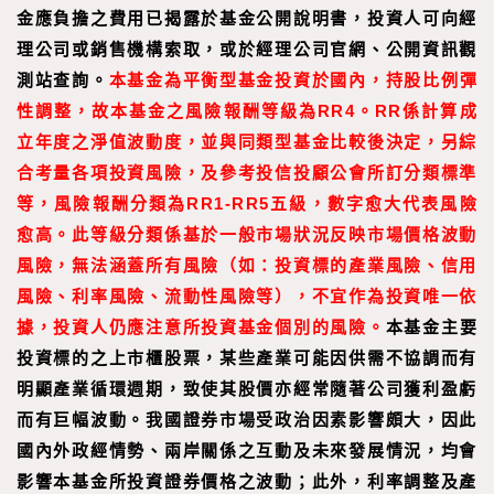
金應負擔之費用已揭露於基金公開說明書，投資人可向經
理公司或銷售機構索取，或於經理公司官網、公開資訊觀
測站查詢。
本基金為平衡型基金投資於國內，持股比例彈
性調整，故本基金之風險報酬等級為RR4。RR係
計算成
立年度之淨值波動度，並與同類型基金比較後決定，另綜
合考量各項投資風險，及參考投信投顧公會所訂分類標準
等，風險報酬分類為RR1-RR5五級，數字愈大代表風險
愈高。此等級分類係基於一般市場狀況反映市場價格波動
風險，無法涵蓋所有風險（如：投資標的產業風險、信用
風險、利率風險、流動性風險等），不宜作為投資唯一依
據，投資人仍應注意所投資基金個別的風險。
本基金主要
投資標的之上市櫃股票，某些產業可能因供需不協調而有
明顯產業循環週期，致使其股價亦經常隨著公司獲利盈虧
而有巨幅波動。我國證券市場受政治因素影響頗大，因此
國內外政經情勢、兩岸關係之互動及未來發展情況，均會
影響本基金所投資證券價格之波動；此外，利率調整及產