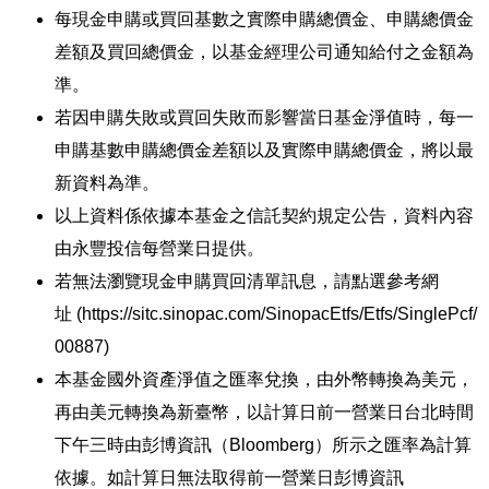
每現金申購或買回基數之實際申購總價金、申購總價金
差額及買回總價金，以基金經理公司通知給付之金額為
準。
若因申購失敗或買回失敗而影響當日基金淨值時，每一
申購基數申購總價金差額以及實際申購總價金，將以最
新資料為準。
以上資料係依據本基金之信託契約規定公告，資料內容
由永豐投信每營業日提供。
若無法瀏覽現金申購買回清單訊息，請點選參考網
址 (
https://sitc.sinopac.com/SinopacEtfs/Etfs/SinglePcf/
00887
)
本基金國外資產淨值之匯率兌換，由外幣轉換為美元，
再由美元轉換為新臺幣，以計算日前一營業日台北時間
下午三時由彭博資訊（Bloomberg）所示之匯率為計算
依據。如計算日無法取得前一營業日彭博資訊