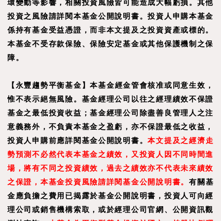
環變動等影響，相關投資風險皆可能造成大幅虧損。其他
投資之風險請詳閱本基金公開說明書。投資人申購本基金
係持有基金受益憑證，而非本文提及之投資資產或標的。
本基金不受存款保險、保險安定基金或其他保護機制之保
障。
【
永豐趨勢平衡基金
】
本基金經金管會核准或同意生效，
惟不表示絕無風險。基金經理公司以往之經理績效不保證
基金之最低投資收益；基金經理公司除盡善良管理人之注
意義務外，不負責本基金之盈虧，亦不保證最低之收益，
投資人申購前應詳閱基金公開說明書。
本文提及之經濟走
勢預測不必然代表本基金之績效，又投資人因不同時間進
場，將有不同之投資績效，過去之績效亦不代表未來績效
之保證，本基金投資風險請詳閱基金公開說明書。
有關基
金應負擔之費用已揭露於基金公開說明書，投資人可向經
理公司或銷售機構索取，或於經理公司官網、公開資訊觀