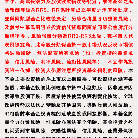
本小、高成長潛力及股價波動幅度等特質，故本基金之風
險報酬等級為RR5。RR係計算成立年度之淨值波動度，
並與同類型基金比較後決定，另綜合考量各項投資風險，
及參考中華民國證券投資信託暨顧問商業同業公會所訂分
類標準等，風險報酬分類為RR1-RR5五級，數字愈大代
表風險愈高。此等級分類係基於一般市場狀況反映市場價
格波動風險，無法涵蓋所有風險（如：投資標的產業風
險、信用風險、利率風險、流動性風險等），不宜作為投
資唯一依據，投資人仍應注意所投資基金個別的風險。
本
基金主要投資標的為上市或上櫃股票，可投資標的涵蓋各
類股，本基金投資比例較集中於中小型類股，因非經濟因
素導致股價下跌、因產業特性使營收獲利變化快速、全球
政經情勢或法規之變動及其他因素，導致股價大幅波動，
都可能對本基金投資標的造成直接或間接影響。本基金將
盡全力分散風險，惟風險亦無法完全消除。基金投資之盈
虧尚受到市場風險、流動性風險、信用風險、產業景氣循