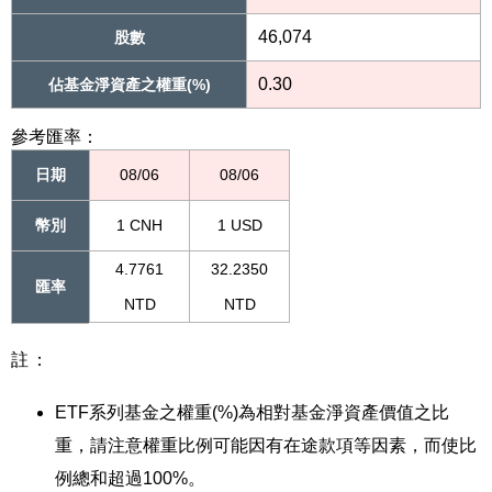
46,074
股數
0.30
佔基金淨資產之權重(%)
參考匯率：
日期
08/06
08/06
幣別
1 CNH
1 USD
4.7761
32.2350
匯率
NTD
NTD
註：
ETF系列基金之權重(%)為相對基金淨資產價值之比
重，請注意權重比例可能因有在途款項等因素，而使比
例總和超過100%。