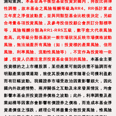
測站查詢。
本基金為平衡型基金投資於國內，持股比例彈
性調整，故本基金之風險報酬等級為RR4。RR係
計算成
立年度之淨值波動度，並與同類型基金比較後決定，另綜
合考量各項投資風險，及參考投信投顧公會所訂分類標準
等，風險報酬分類為RR1-RR5五級，數字愈大代表風險
愈高。此等級分類係基於一般市場狀況反映市場價格波動
風險，無法涵蓋所有風險（如：投資標的產業風險、信用
風險、利率風險、流動性風險等），不宜作為投資唯一依
據，投資人仍應注意所投資基金個別的風險。
本基金主要
投資標的之上市櫃股票，某些產業可能因供需不協調而有
明顯產業循環週期，致使其股價亦經常隨著公司獲利盈虧
而有巨幅波動。我國證券市場受政治因素影響頗大，因此
國內外政經情勢、兩岸關係之互動及未來發展情況，均會
影響本基金所投資證券價格之波動；此外，利率調整及產
業結構等因素亦會影響有價證券之價格，而造成本基金淨
資產價值之漲跌，經理公司將盡量分散投資風險，惟風險