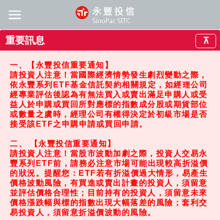
重要訊息
⊼
一、【永豐投信重要通知】
請投資人注意！當國際經濟情勢發生劇烈變動之際，
依永豐系列ETF基金信託契約相關規定，如經理公司
經專業評估後認為有無法買入或賣出滿足申購人或受
益人於申購或買回所對應標的指數成分股或期貨部位
或數量之虞時，經理公司有權得決定於初級市場是否
接受該ETF之申購申請或買回申請。
二、 【永豐投信重要通知】
請投資人注意！當股市波動加劇之際，投資人交易永
豐系列ETF前，請務必注意市場可能出現較高折溢價
的狀況。提醒您：ETF若有折溢價過大情形，易產生
價格波動風險，有買進或賣出計畫的投資人，須留意
並評估價格合理性；目前持有的投資人，須留意未來
價格漲跌幅與標的指數出現大幅落差的風險；套利交
易投資人，須留意折溢價波動的風險。