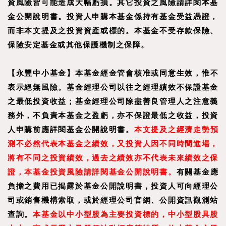
資風險皆可能造成大幅虧損。其它投資之風險請詳閱本基
金公開說明書。投資人申購本基金係持有基金受益憑證，
而非本文提及之投資資產或標的。本基金不受存款保險、
保險安定基金或其他保護機制之保障。
【
永豐中小基金
】
本基金經金管會核准或同意生效，惟不
表示絕無風險。基金經理公司以往之經理績效不保證基金
之最低投資收益；基金經理公司除盡善良管理人之注意義
務外，不負責本基金之盈虧，亦不保證最低之收益，投資
人申購前應詳閱基金公開說明書。
本文提及之經濟走勢預
測不必然代表本基金之績效，又投資人因不同時間進場，
將有不同之投資績效，過去之績效亦不代表未來績效之保
證，本基金投資風險請詳閱基金公開說明書。
有關基金應
負擔之費用已揭露於基金公開說明書，投資人可向經理公
司或銷售機構索取，或於經理公司官網、公開資訊觀測站
查詢。
本基金以中小型股為主要投資標的，中小型股具股