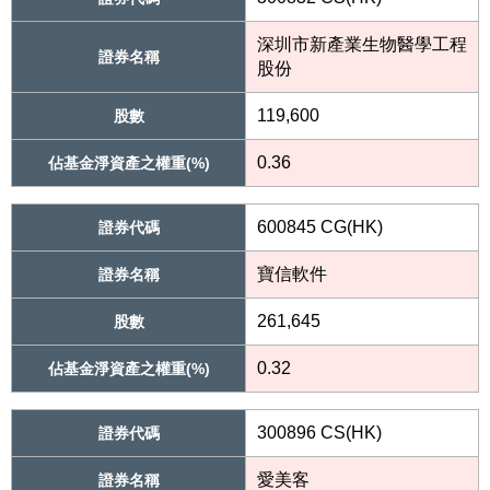
深圳市新產業生物醫學工程
證券名稱
股份
119,600
股數
0.36
佔基金淨資產之權重(%)
600845 CG(HK)
證券代碼
寶信軟件
證券名稱
261,645
股數
0.32
佔基金淨資產之權重(%)
300896 CS(HK)
證券代碼
愛美客
證券名稱