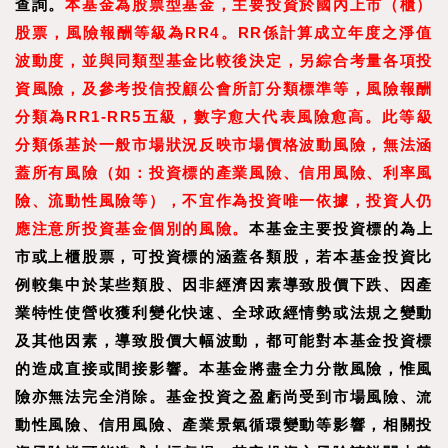
查詢。
本基金為股票型基金，主要投資於國內上市（櫃）
股票，風險報酬等級為RR4。RR係計算成立年度之淨值
波動度，並與同類型基金比較後決定，另綜合考量各項投
資風險，及參考投信投顧公會所訂分類標準等，風險報酬
分類為RR1-RR5五級，數字愈大代表風險愈高。此等級
分類係基於一般市場狀況反映市場價格波動風險，無法涵
蓋所有風險（如：投資標的產業風險、信用風險、利率風
險、流動性風險等），不宜作為投資唯一依據，投資人仍
應注意所投資基金個別的風險。
本基金主要投資標的為上
市或上櫃股票，可投資標的涵蓋各類股，若本基金投資比
例較集中於某些類股、因非經濟因素導致股價下跌、因產
業特性使營收獲利變化快速、全球政經情勢或法規之變動
及其他因素，導致股價大幅波動，都可能對本基金投資標
的造成直接或間接影響。本基金將盡全力分散風險，惟風
險亦無法完全消除。基金投資之盈虧尚受到市場風險、流
動性風險、信用風險、產業景氣循環變動等影響，相關投