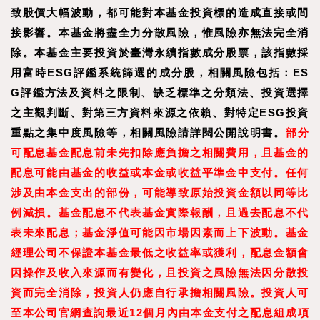
致股價大幅波動，都可能對本基金投資標的造成直接或間
接影響。本基金將盡全力分散風險，惟風險亦無法完全消
除。本基金主要投資於臺灣永續指數成分股票，該指數採
用富時ESG評鑑系統篩選的成分股，相關風險包括：ES
G評鑑方法及資料之限制、缺乏標準之分類法、投資選擇
之主觀判斷、對第三方資料來源之依賴、對特定ESG投資
重點之集中度風險等，相關風險請詳閱公開說明書。
部分
可配息基金配息前未先扣除應負擔之相關費用，且基金的
配息可能由基金的收益或本金或收益平準金中支付。任何
涉及由本金支出的部份，可能導致原始投資金額以同等比
例減損。基金配息不代表基金實際報酬，且過去配息不代
表未來配息；基金淨值可能因市場因素而上下波動。基金
經理公司不保證本基金最低之收益率或獲利，配息金額會
因操作及收入來源而有變化，且投資之風險無法因分散投
資而完全消除，投資人仍應自行承擔相關風險。投資人可
至
本公司官網
查詢最近
12
個月內由本金支付之配息組成項