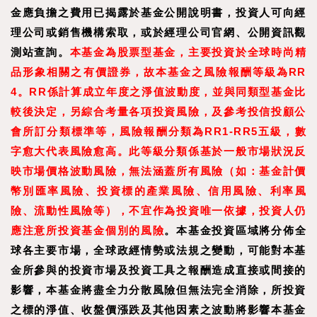
金應負擔之費用已揭露於基金公開說明書，投資人可向經
理公司或銷售機構索取，或於經理公司官網、公開資訊觀
測站查詢。
本基金為股票型基金，主要投資於全球時尚精
品形象相關之有價證券，故本基金之風險報酬等級為RR
4。RR係計算成立年度之淨值波動度，並與同類型基金比
較後決定，另綜合考量各項投資風險，及參考投信投顧公
會所訂分類標準等，風險報酬分類為RR1-RR5五級，數
字愈大代表風險愈高。此等級分類係基於一般市場狀況反
映市場價格波動風險，無法涵蓋所有風險（如：基金計價
幣別匯率風險、投資標的產
業風險、信用風險、利率風
險、流動性風險等），不宜作為投資唯一依據，投資人仍
應注意所投資基金個別的風險
。本基金投資區域將分佈全
球各主要市場，全球政經情勢或法規之變動，可能對本基
金所參與的投資市場及投資工具之報酬造成直接或間接的
影響，本基金將盡全力分散風險但無法完全消除，所投資
之標的淨值、收盤價漲跌及其他因素之波動將影響本基金