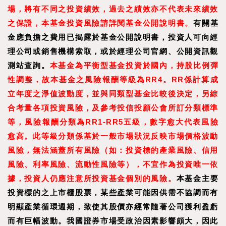
場，將有不同之投資績效，過去之績效亦不代表未來績效
之保證，本基金投資風險請詳閱基金公開說明書。
有關基
金應負擔之費用已揭露於基金公開說明書，投資人可向經
理公司或銷售機構索取，或於經理公司官網、公開資訊觀
測站查詢。
本基金為平衡型基金投資於國內，持股比例彈
性調整，故本基金之風險報酬等級為RR4。RR係
計算成
立年度之淨值波動度，並與同類型基金比較後決定，另綜
合考量各項投資風險，及參考投信投顧公會所訂分類標準
等，風險報酬分類為RR1-RR5五級，數字愈大代表風險
愈高。此等級分類係基於一般市場狀況反映市場價格波動
風險，無法涵蓋所有風險（如：投資標的產業風險、信用
風險、利率風險、流動性風險等），不宜作為投資唯一依
據，投資人仍應注意所投資基金個別的風險。
本基金主要
投資標的之上市櫃股票，某些產業可能因供需不協調而有
明顯產業循環週期，致使其股價亦經常隨著公司獲利盈虧
而有巨幅波動。我國證券市場受政治因素影響頗大，因此