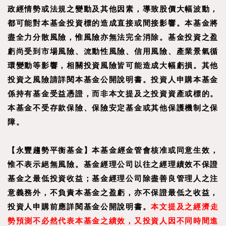
政經情勢或法規之變動及其他因素，導致股價大幅波動，
都可能對本基金投資標的造成直接或間接影響。本基金將
盡全力分散風險，惟風險亦無法完全消除。基金投資之盈
虧尚受到市場風險、流動性風險、信用風險、產業景氣循
環變動等影響，相關投資風險皆可能造成大幅虧損。其他
投資之風險請詳閱本基金公開說明書。投資人申購本基金
係持有基金受益憑證，而非本文提及之投資資產或標的。
本基金不受存款保險、保險安定基金或其他保護機制之保
障。
【
永豐趨勢平衡基金
】
本基金經金管會核准或同意生效，
惟不表示絕無風險。基金經理公司以往之經理績效不保證
基金之最低投資收益；基金經理公司除盡善良管理人之注
意義務外，不負責本基金之盈虧，亦不保證最低之收益，
投資人申購前應詳閱基金公開說明書。
本文提及之經濟走
勢預測不必然代表本基金之績效，又投資人因不同時間進