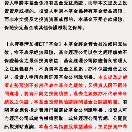
資人申購本基金係持有基金受益憑證，而非本文提及之投
資資產或標的。投資人申購本基金係持有基金受益憑證，
而非本文提及之投資資產或標的。本基金不受存款保險、
保險安定基金或其他保護機制之保障。
【永豐臺灣加權ETF基金】本基金經金管會核准或同意生
效，惟不表示絕無風險。基金經理公司以往之經理績效不
保證基金之最低投資收益；基金經理公司除盡善良管理人
之注意義務外，不負責本基金之盈虧，亦不保證最低之收
益，投資人申購前應詳閱基金公開說明書。
本文提及之經
濟走勢預測不必然代表本基金之績效，又投資人因不同時
間進場，將有不同之投資績效，過去之績效亦不代表未來
績效之保證，本基金投資風險請詳閱基金公開說明書。
有
關基金應負擔之費用已揭露於基金公開說明書，投資人可
向經理公司或銷售機構索取，或於經理公司官網、公開資
訊觀測站查詢。
本基金為指數股票型基金，主要投資中華