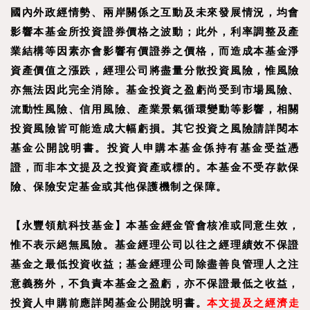
國內外政經情勢、兩岸關係之互動及未來發展情況，均會
影響本基金所投資證券價格之波動；此外，利率調整及產
業結構等因素亦會影響有價證券之價格，而造成本基金淨
資產價值之漲跌，經理公司將盡量分散投資風險，惟風險
亦無法因此完全消除。基金投資之盈虧尚受到市場風險、
流動性風險、信用風險、產業景氣循環變動等影響，相關
投資風險皆可能造成大幅虧損。其它投資之風險請詳閱本
基金公開說明書。投資人申購本基金係持有基金受益憑
證，而非本文提及之投資資產或標的。本基金不受存款保
險、保險安定基金或其他保護機制之保障。
【
永豐領航科技基金
】
本基金經金管會核准或同意生效，
惟不表示絕無風險。基金經理公司以往之經理績效不保證
基金之最低投資收益；基金經理公司除盡善良管理人之注
意義務外，不負責本基金之盈虧，亦不保證最低之收益，
投資人申購前應詳閱基金公開說明書。
本文提及之經濟走