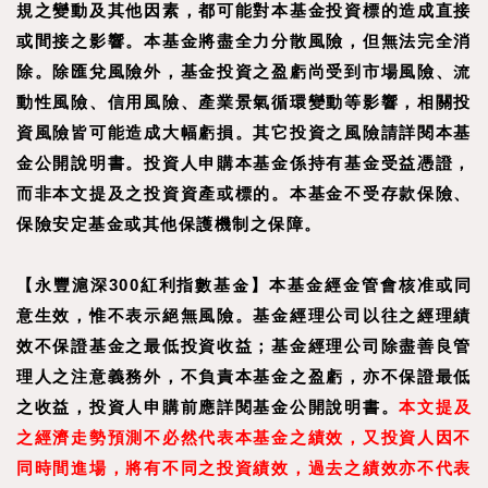
規之變動及其他因素，都可能對本基金投資標的造成直接
或間接之影響。本基金將盡全力分散風險，但無法完全消
除。除匯兌風險外，基金投資之盈虧尚受到市場風險、流
動性風險、信用風險、產業景氣循環變動等影響，相關投
資風險皆可能造成大幅虧損。其它投資之風險請詳閱本基
金公開說明書。投資人申購本基金係持有基金受益憑證，
而非本文提及之投資資產或標的。本基金不受存款保險、
保險安定基金或其他保護機制之保障。
【
永豐滬深300紅利指數基金
】
本基金經金管會核准或同
意生效，惟不表示絕無風險。基金經理公司以往之經理績
效不保證基金之最低投資收益；基金經理公司除盡善良管
理人之注意義務外，不負責本基金之盈虧，亦不保證最低
之收益，投資人申購前應詳閱基金公開說明書。
本文提及
之經濟走勢預測不必然代表本基金之績效，又投資人因不
同時間進場，將有不同之投資績效，過去之績效亦不代表