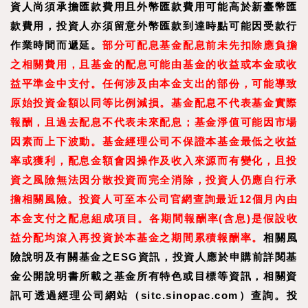
資人尚須承擔匯款費用且外幣匯款費用可能高於新臺幣匯
款費用，投資人亦須留意外幣匯款到達時點可能因受款行
作業時間而遞延。
部分可配息基金配息前未先扣除應負擔
之相關費用，且基金的配息可能由基金的收益或本金或收
益平準金中支付。任何涉及由本金支出的部份，可能導致
原始投資金額以同等比例減損。基金配息不代表基金實際
報酬，且過去配息不代表未來配息；基金淨值可能因市場
因素而上下波動。基金經理公司不保證本基金最低之收益
率或獲利，配息金額會因操作及收入來源而有變化，且投
資之風險無法因分散投資而完全消除，投資人仍應自行承
擔相關風險。投資人可至本公司官網查詢最近12個月內由
本金支付之配息組成項目。各期間報酬率(含息)是假設收
益分配均滾入再投資於本基金之期間累積報酬率。
相關風
險說明及有關基金之ESG資訊，投資人應於申購前詳閱基
金公開說明書所載之基金所有特色或目標等資訊，相關資
訊可透過經理公司網站（sitc.sinopac.com）查詢。
投