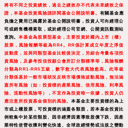
將有不同之投資績效，過去之績效亦不代表未來績效之保
證，本基金投資風險請詳閱基金公開說明書。
有關基金應
負擔之費用已揭露於基金公開說明書，投資人可向經理公
司或銷售機構索取，或於經理公司官網、公開資訊觀測站
查詢。
本基金為股票型基金，主要投資於國內上市（櫃）
股票，風險報酬等級為RR4。RR係計算成立年度之淨值
波動度，並與同類型基金比較後決定，另綜合考量各項投
資風險，及參考投信投顧公會所訂分類標準等，風險報酬
分類為RR1-RR5五級，數字愈大代表風險愈高。此等級
分類係基於一般市場狀況反映市場價格波動風險，無法涵
蓋所有風險（如：投資標的產業風險、信用風險、利率風
險、流動性風險等），不宜作為投資唯一依據，投資人仍
應注意所投資基金個別的風險。
本基金主要投資標的為上
市或上櫃股票，可投資標的涵蓋各類股，若本基金投資比
例較集中於某些類股、因非經濟因素導致股價下跌、因產
業特性使營收獲利變化快速、全球政經情勢或法規之變動