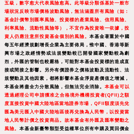
五級，數字愈大代表風險愈高。此等級分類係基於一般市
場狀況反映市場價格波動風險，無法涵蓋所有風險（如：
基金計價幣別匯率風險、投資標的產業風險、信用風險、
利率風險、流動性風險等），不宜作為投資唯一依據，投
資人仍應注意所投資基金個別的風險。
本基金著重於中國
每五年經濟規劃增長企業為主要佈局，惟中國、香港等新
興市場之政經情勢或法規變動較已開發國家變動較為劇
烈，外匯的管制也較嚴格，可能對本基金投資標的造成直
接或間接之影響。另外有價證券之價格波動及流動性、法
規變動及其他因素，都將影響本基金淨資產價值之增減，
本基金將盡全力分散風險，但無法完全消除。
本基金可以
透過經理公司申請獲准之合格境外機構投資者(QFII)之額
度直接投資中國大陸地區當地證券市場，QFII額度須先兌
匯為美元匯入中國大陸地區後再兌換為人民幣，以投資當
地人民幣計價之投資商品。故本基金有外匯及匯率變動之
風險。
本基金新臺幣類型受益權單位所有申購及買回價金