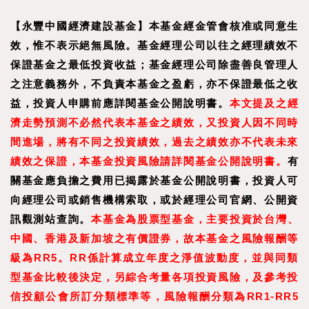
【永豐中國經濟建設基金】本基金經金管會核准或同意生
效，惟不表示絕無風險。基金經理公司以往之經理績效不
保證基金之最低投資收益；基金經理公司除盡善良管理人
之注意義務外，不負責本基金之盈虧，亦不保證最低之收
益，投資人申購前應詳閱基金公開說明書。
本文提及之經
濟走勢預測不必然代表本基金之績效，又投資人因不同時
間進場，將有不同之投資績效，過去之績效亦不代表未來
績效之保證，本基金投資風險請詳閱基金公開說明書。
有
關基金應負擔之費用已揭露於基金公開說明書，投資人可
向經理公司或銷售機構索取，或於經理公司官網、公開資
訊觀測站查詢。
本基金為股票型基金，主要投資於台灣、
中國、香港及新加坡之有價證券，故本基金之風險報酬等
級為RR5。RR係計算成立年度之淨值波動度，並與同類
型基金比較後決定，另綜合考量各項投資風險，及參考投
信投顧公會所訂分類標準等，風險報酬分類為RR1-RR5