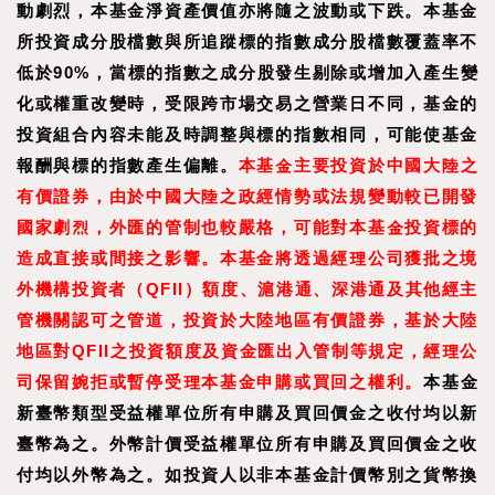
動劇烈，本基金淨資產價值亦將隨之波動或下跌。本基金
所投資成分股檔數與所追蹤標的指數成分股檔數覆蓋率不
低於90%，當標的指數之成分股發生剔除或增加入產生變
化或權重改變時，受限跨市場交易之營業日不同，基金的
投資組合內容未能及時調整與標的指數相同，可能使基金
報酬與標的指數產生偏離。
本基金主要投資於中國大陸之
有價證券，由於中國大陸之政經情勢或法規變動較已開發
國家劇烈，外匯的管制也較嚴格，可能對本基金投資標的
造成直接或間接之影響。本基金將透過經理公司獲批之境
外機構投資者（QFII）額度、滬港通、深港通及其他經主
管機關認可之管道，投資於大陸地區有價證券，基於大陸
地區對QFII之投資額度及資金匯出入管制等規定，經理公
司保留婉拒或暫停受理本基金申購或買回之權利。
本基金
新臺幣類型受益權單位所有申購及買回價金之收付均以新
臺幣為之。外幣計價受益權單位所有申購及買回價金之收
付均以外幣為之。如投資人以非本基金計價幣別之貨幣換