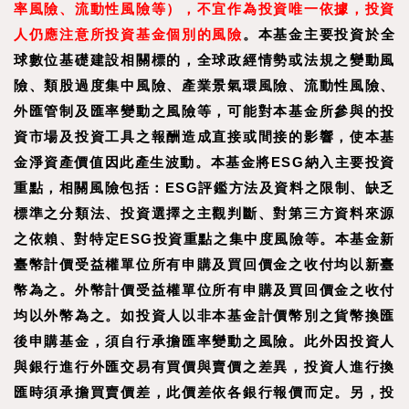
率風險、流動性風險等），不宜作為投資唯一依據，投資
人仍應注意所投資基金個別的風險
。本基金主要投資於全
球數位基礎建設相關標的，全球政經情勢或法規之變動風
險、類股過度集中風險、產業景氣環風險、流動性風險、
外匯管制及匯率變動之風險等，可能對本基金所參與的投
資市場及投資工具之報酬造成直接或間接的影響，使本基
金淨資產價值因此產生波動。本基金將ESG納入主要投資
重點，相關風險包括：ESG評鑑方法及資料之限制、缺乏
標準之分類法、投資選擇之主觀判斷、對第三方資料來源
之依賴、對特定ESG投資重點之集中度風險等。本基金新
臺幣計價受益權單位所有申購及買回價金之收付均以新臺
幣為之。外幣計價受益權單位所有申購及買回價金之收付
均以外幣為之。如投資人以非本基金計價幣別之貨幣換匯
後申購基金，須自行承擔匯率變動之風險。此外因投資人
與銀行進行外匯交易有買價與賣價之差異，投資人進行換
匯時須承擔買賣價差，此價差依各銀行報價而定。另，投