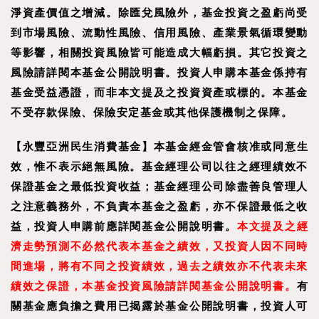
淨資產價值之增減。除匯兌風險外，基金投資之盈虧尚受
到市場風險、流動性風險、信用風險、產業景氣循環變動
等影響，相關投資風險皆可能造成大幅虧損。其它投資之
風險請詳閱本基金公開說明書。投資人申購本基金係持有
基金受益憑證，而非本文提及之投資資產或標的。本基金
不受存款保險、保險安定基金或其他保護機制之保障。
【
永豐亞洲民生消費基金
】
本基金經金管會核准或同意生
效，惟不表示絕無風險。基金經理公司以往之經理績效不
保證基金之最低投資收益；基金經理公司除盡善良管理人
之注意義務外，不負責本基金之盈虧，亦不保證最低之收
益，投資人申購前應詳閱基金公開說明書。
本文提及之經
濟走勢預測不必然代表本基金之績效，又投資人因不同時
間進場，將有不同之投資績效，過去之績效亦不代表未來
績效之保證，本基金投資風險請詳閱基金公開說明書。
有
關基金應負擔之費用已揭露於基金公開說明書，投資人可