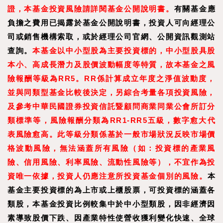
證，本基金投資風險請詳閱基金公開說明書。
有關基金應
負擔之費用已揭露於基金公開說明書，投資人可向經理公
司或銷售機構索取，或於經理公司官網、公開資訊觀測站
查詢。
本基金以中小型股為主要投資標的，中小型股具股
本小、高成長潛力及股價波動幅度等特質，故本基金之風
險報酬等級為RR5。RR係計算成立年度之淨值波動度，
並與同類型基金比較後決定，另綜合考量各項投資風險，
及參考中華民國證券投資信託暨顧問商業同業公會所訂分
類標準等，風險報酬分類為RR1-RR5五級，數字愈大代
表風險愈高。此等級分類係基於一般市場狀況反映市場價
格波動風險，無法涵蓋所有風險（如：投資標的產業風
險、信用風險、利率風險、流動性風險等），不宜作為投
資唯一依據，投資人仍應注意所投資基金個別的風險。
本
基金主要投資標的為上市或上櫃股票，可投資標的涵蓋各
類股，本基金投資比例較集中於中小型類股，因非經濟因
素導致股價下跌、因產業特性使營收獲利變化快速、全球