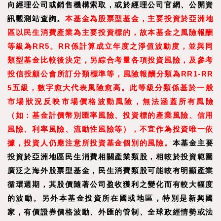
向經理公司或銷售機構索取，或於經理公司官網、公開資
訊觀測站查詢。
本基金為股票型基金，主要投資於亞洲地
區以民生消費產業為主要投資標的，故本基金之風險報酬
等級為RR5。RR係計算成立年度之淨值波動度，並與同
類型基金比較後決定，另綜合考量各項投資風險，及參考
投信投顧公會所訂分類標準等，風險報酬分類為RR1-RR
5五級，數字愈大代表風險愈高。此等級分類係基於一般
市場狀況反映市場價格波動風險，無法涵蓋所有風險
（如：基金計價幣別匯率風險、投資標的產業風險、信用
風險、利率風險、流動性風險等），不宜作為投資唯一依
據，投資人仍應注意所投資基金個別的風險。
本基金主要
投資於亞洲地區民生消費相關產業類股，相較於投資範圍
廣泛之海外股票型基金，民生消費類股可能較有明顯產業
循環週期，其股價隨著公司盈收獲利之變化而有較大幅度
的波動。另外本基金投資所在國或地區，特別是新興國
家，有價證券價格波動、外匯的管制、全球政經情勢或法