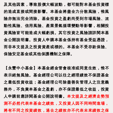
及其他因素，導致股價大幅波動，都可能對本基金投資標
的造成直接或間接影響。本基金將盡全力分散風險，惟風
險亦無法完全消除。基金投資之盈虧尚受到市場風險、流
動性風險、信用風險、產業景氣循環變動等影響，相關投
資風險皆可能造成大幅虧損。其它投資之風險請詳閱本基
金公開說明書。投資人申購本基金係持有基金受益憑證，
而非本文提及之投資資產或標的。本基金不受存款保險、
保險安定基金或其他保護機制之保障。
【
永豐中小基金
】
本基金經金管會核准或同意生效，惟不
表示絕無風險。基金經理公司以往之經理績效不保證基金
之最低投資收益；基金經理公司除盡善良管理人之注意義
務外，不負責本基金之盈虧，亦不保證最低之收益，投資
人申購前應詳閱基金公開說明書。
本文提及之經濟走勢預
測不必然代表本基金之績效，又投資人因不同時間進場，
將有不同之投資績效，過去之績效亦不代表未來績效之保