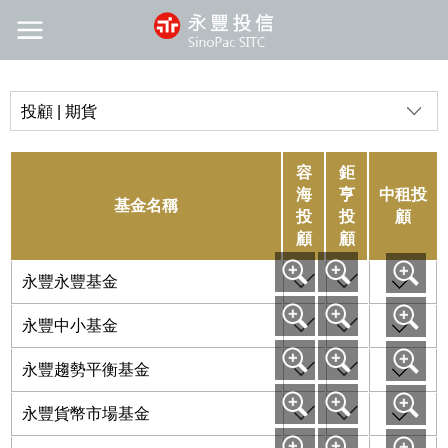
投顧 | 期貨
容
鉅
海
亨
中租投
基金名稱
投
投
顧
顧
顧
永豐永豐基金
永豐中小基金
永豐趨勢平衡基金
永豐貨幣市場基金