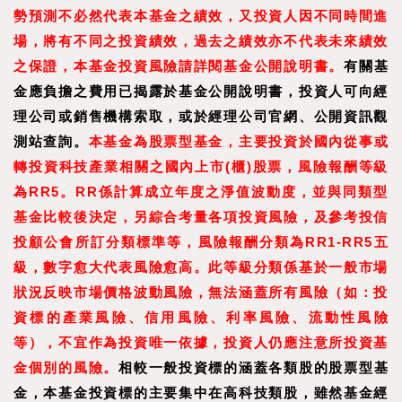
勢預測不必然代表本基金之績效，又投資人因不同時間進
場，將有不同之投資績效，過去之績效亦不代表未來績效
之保證，本基金投資風險請詳閱基金公開說明書。
有關基
金應負擔之費用已揭露於基金公開說明書，投資人可向經
理公司或銷售機構索取，或於經理公司官網、公開資訊觀
測站查詢。
本基金為股票型基金，主要投資於國內從事或
轉投資科技產業相關之國內上市(櫃)股票，風險報酬等級
為RR5。RR係計算成立年度之淨值波動度，並與同類型
基金比較後決定，另綜合考量各項投資風險，及參考投信
投顧公會所訂分類標準等，風險報酬分類為RR1-RR5五
級，數字愈大代表風險愈高。此等級分類係基於一般市場
狀況反映市場價格波動風險，無法涵蓋所有風險（如：投
資標的產業風險、信用風險、利率風險、流動性風險
等），不宜作為投資唯一依據，投資人仍應注意所投資基
金個別的風險。
相較一般投資標的涵蓋各類股的股票型基
金，本基金投資標的主要集中在高科技類股，雖然基金經