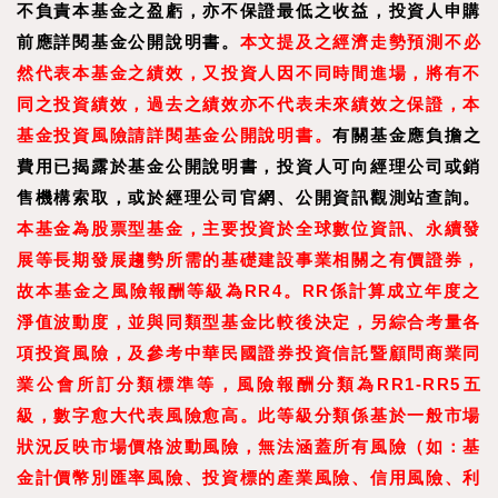
不負責本基金之盈虧，亦不保證最低之收益，投資人申購
前應詳閱基金公開說明書。
本文提及之經濟走勢預測不必
然代表本基金之績效，又投資人因不同時間進場，將有不
同之投資績效，過去之績效亦不代表未來績效之保證，本
基金投資風險請詳閱基金公開說明書。
有關基金應負擔之
費用已揭露於基金公開說明書，投資人可向經理公司或銷
售機構索取，或於經理公司官網、公開資訊觀測站查詢。
本基金為股票型基金，主要投資於全球數位資訊、永續發
展等長期發展趨勢所需的基礎建設事業相關之有價證券，
故本基金之風險報酬等級為RR4。RR係計算成立年度之
淨值波動度，並與同類型基金比較後決定，另綜合考量各
項投資風險，及參考中華民國證券投資信託暨顧問商業同
業公會所訂分類標準等，風險報酬分類為RR1-RR5五
級，數字愈大代表風險愈高。此等級分類係基於一般市場
狀況反映市場價格波動風險，無法涵蓋所有風險（如：基
金計價幣別匯率風險、投資標的產業風險、信用風險、利