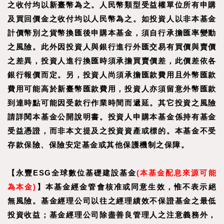
之收付均以新臺幣為之。人民幣類型受益權單位所有申購
及買回價金之收付均以人民幣為之。如投資人以非本基金
計價幣別之貨幣換匯後申購本基金，須自行承擔匯率變動
之風險。此外因投資人與銀行進行外匯交易有買價與賣價
之差異，投資人進行換匯時須承擔買賣價差，此價差依各
銀行報價而定。另，投資人尚須承擔匯款費用且外幣匯款
費用可能高於新臺幣匯款費用，投資人亦須留意外幣匯款
到達時點可能因受款行作業時間而遞延。其它投資之風險
請詳閱本基金公開說明書。投資人申購本基金係持有基金
受益憑證，而非本文提及之投資資產或標的。本基金不受
存款保險、保險安定基金或其他保護機制之保障。
【永豐ESG全球數位基礎建設基金
(本基金配息來源可能
為本金)
】
本基金經金管會核准或同意生效，惟不表示絕
無風險。基金經理公司以往之經理績效不保證基金之最低
投資收益；基金經理公司除盡善良管理人之注意義務外，