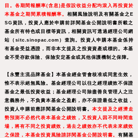
目。
各期間報酬率
(
含息
)
是假設收益分配均滾入再投資於
本基金之期間累積報酬率。
相關風險說明及有關基金之E
SG資訊，投資人應於申購前詳閱基金公開說明書所載之
基金所有特色或目標等資訊，相關資訊可透過經理公司網
站（sitc.sinopac.com）查詢。投資人申購本基金係持
有基金受益憑證，而非本文提及之投資資產或標的。本基
金不受存款保險、保險安定基金或其他保護機制之保障。
【
永豐主流品牌基金
】
本基金經金管會核准或同意生效，
惟不表示絕無風險。基金經理公司以往之經理績效不保證
基金之最低投資收益；基金經理公司除盡善良管理人之注
意義務外，不負責本基金之盈虧，亦不保證最低之收益，
投資人申購前應詳閱基金公開說明書。
本文提及之經濟走
勢預測不必然代表本基金之績效，又投資人因不同時間進
場，將有不同之投資績效，過去之績效亦不代表未來績效
之保證，本基金投資風險請詳閱基金公開說明書。
有關基