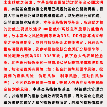
未來績效之保證，本基金投資風險請詳閱基金公開說明
書。
有關基金應負擔之費用已揭露於基金公開說明書，投
資人可向經理公司或銷售機構索取，或於經理公司官網、
公開資訊觀測站查詢。
本基金為指數型基金，所追蹤之標
的指數主要反映滬深300指數中高股息率股票的整體表
現，故本基金之風險報酬等級為RR5。RR係計算成立年
度之淨值波動度，並與同類型基金比較後決定，另綜合考
量各項投資風險，及參考投信投顧公會所訂分類標準等，
風險報酬分類為RR1-RR5五級，數字愈大代表風險愈
高。此等級分類係基於一般市場狀況反映市場價格波動風
險，無法涵蓋所有風險（如：基金計價幣別匯率風險、投
資標的產業風險、信用風險、利率風險、流動性風險
等），不宜作為投資唯一依據，投資人仍應注意所投資基
金個別的風險。
本基金為指數型基金，採被動式管理方
式，以追蹤標的指數之績效表現為目標，因此基金之投資
績效將視其追蹤之標的指數走勢而定，若標的指數價格波