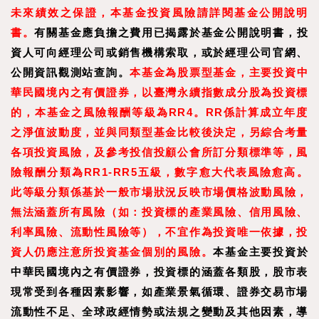
未來績效之保證，本基金投資風險請詳閱基金公開說明
書。
有關基金應負擔之費用已揭露於基金公開說明書，投
資人可向經理公司或銷售機構索取，或於經理公司官網、
公開資訊觀測站查詢。
本基金為股票型基金，主要投資中
華民國境內之有價證券，以臺灣永續指數成分股為投資標
的，本基金之風險報酬等級為RR4。RR係計算成立年度
之淨值波動度，並與同類型基金比較後決定，另綜合考量
各項投資風險，及參考投信投顧公會所訂分類標準等，風
險報酬分類為RR1-RR5五級，數字愈大代表風險愈高。
此等級分類係基於一般市場狀況反映市場價格波動風險，
無法涵蓋所有風險（如：投資標的產業風險、信用風險、
利率風險、流動性風險等），不宜作為投資唯一依據，投
資人仍應注意所投資基金個別的風險。
本基金主要投資於
中華民國境內之有價證券，投資標的涵蓋各類股，股市表
現常受到各種因素影響，如產業景氣循環、證券交易市場
流動性不足、全球政經情勢或法規之變動及其他因素，導