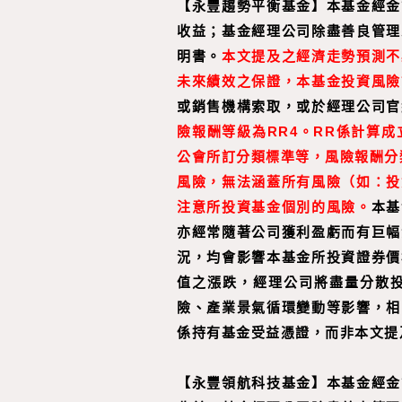
【
永豐趨勢平衡基金
】
本基金經金
收益；基金經理公司除盡善良管理
明書。
本文提及之經濟走勢預測不
未來績效之保證，本基金投資風險
或銷售機構索取，或於經理公司官
險報酬等級為RR4。RR係
計算成
公會所訂分類標準等，風險報酬分
風險，無法涵蓋所有風險（如：投
注意所投資基金個別的風險。
本基
亦經常隨著公司獲利盈虧而有巨幅
況，均會影響本基金所投資證券價
值之漲跌，經理公司將盡量分散
險、產業景氣循環變動等影響，相
係持有基金受益憑證，而非本文提
【
永豐領航科技基金
】
本基金經金