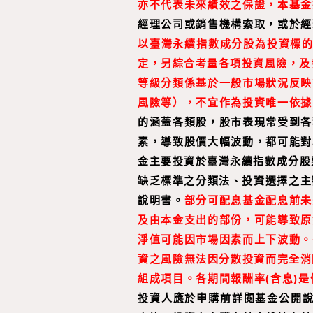
亦不代表未來績效之保證，本基金
經理公司或銷售機構索取，或於經
以臺灣永續指數成分股為投資標的
定，另綜合考量各項投資風險，及
等級分類係基於一般市場狀況反映
風險等），不宜作為投資唯一依據
的涵蓋各類股，股市表現常受到各
素，導致股價大幅波動，都可能對
金主要投資於臺灣永續指數成分股
缺乏標準之分類法、投資選擇之主
說明書。
部分可配息基金配息前未
及由本金支出的部份，可能導致原
淨值可能因市場因素而上下波動。
資之風險無法因分散投資而完全消
組成項目。
各期間報酬率
(
含息
)
是
投資人應於申購前詳閱基金公開說明