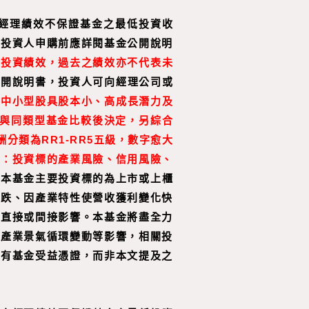
經理績效不保證基金之最低投資收
，投資人申購前應詳閱基金公開說明
之投資績效，過去之績效亦不代表未
公開說明書，投資人可向經理公司或
，中小型股具股本小、高成長潛力及
並與同類型基金比較後決定，另綜合
類為RR1-RR5五級，數字愈大
如：投資標的產業風險、信用風險、
。
本基金主要投資標的為上市或上櫃
下跌、因產業特性使營收獲利變化快
成直接或間接影響。本基金將盡全力
、產業景氣循環變動等影響，相關投
持有基金受益憑證，而非本文提及之