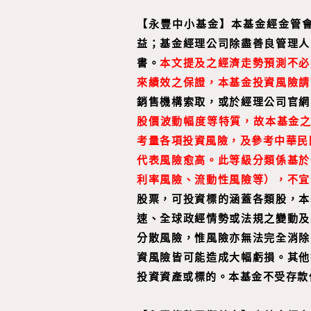
【
永豐中小基金
】
本基金經金管
益；基金經理公司除盡善良管理人
書。
本文提及之經濟走勢預測不必
來績效之保證，本基金投資風險請
銷售機構索取，或於經理公司官網
股價波動幅度等特質，故本基金之
考量各項投資風險，及參考中華民
代表風險愈高。此等級分類係基於
利率風險、流動性風險等），不宜
股票，可投資標的涵蓋各類股，本
速、全球政經情勢或法規之變動及
分散風險，惟風險亦無法完全消除
資風險皆可能造成大幅虧損。其他
投資資產或標的。本基金不受存款