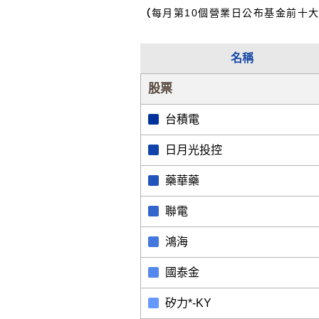
（
每月第10個營業日公布基金前十
名稱
股票
台積電
日月光投控
藥華藥
聯電
鴻海
國泰金
矽力*-KY