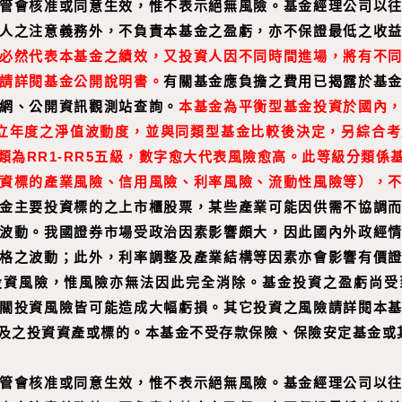
管會核准或同意生效，惟不表示絕無風險。基金經理公司以
人之注意義務外，不負責本基金之盈虧，亦不保證最低之收
必然代表本基金之績效，又投資人因不同時間進場，將有不
請詳閱基金公開說明書。
有關基金應負擔之費用已揭露於基
網、公開資訊觀測站查詢。
本基金為平衡型基金投資於國內
立年度之淨值波動度，並與同類型基金比較後決定，另綜合考
類為RR1-RR5五級，數字愈大代表風險愈高。此等級分類係
資標的產業風險、信用風險、利率風險、流動性風險等），
金主要投資標的之上市櫃股票，某些產業可能因供需不協調
波動。我國證券市場受政治因素影響頗大，因此國內外政經
格之波動；此外，利率調整及產業結構等因素亦會影響有價
投資風險，惟風險亦無法因此完全消除。基金投資之盈虧尚受
關投資風險皆可能造成大幅虧損。其它投資之風險請詳閱本
及之投資資產或標的。本基金不受存款保險、保險安定基金或
管會核准或同意生效，惟不表示絕無風險。基金經理公司以