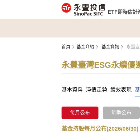
ETF即時估計
首頁
基金介紹
基金資訊
永豐臺
永豐臺灣ESG永續優選
基本資料
淨值走勢
績效表現
基
每月公布
每季公布
基金持股每月公布(2026/06/30)