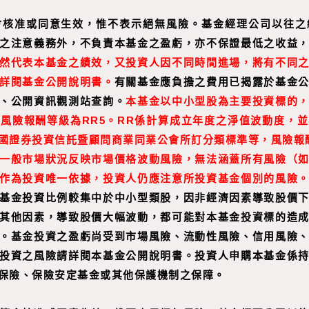
會核准或同意生效，惟不表示絕無風險。基金經理公司以往之
之注意義務外，不負責本基金之盈虧，亦不保證最低之收益
然代表本基金之績效，又投資人因不同時間進場，將有不同
詳閱基金公開說明書。
有關基金應負擔之費用已揭露於基金
、公開資訊觀測站查詢。
本基金以中小型股為主要投資標的
風險報酬等級為RR5。RR係計算成立年度之淨值波動度，
國證券投資信託暨顧問商業同業公會所訂分類標準等，風險報酬分
一般市場狀況反映市場價格波動風險，無法涵蓋所有風險（
作為投資唯一依據，投資人仍應注意所投資基金個別的風險
基金投資比例較集中於中小型類股，因非經濟因素導致股價
其他因素，導致股價大幅波動，都可能對本基金投資標的造
。基金投資之盈虧尚受到市場風險、流動性風險、信用風險
投資之風險請詳閱本基金公開說明書。投資人申購本基金係
保險、保險安定基金或其他保護機制之保障。