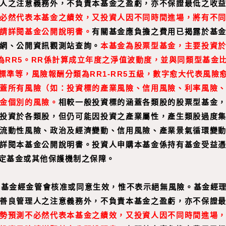
人之注意義務外，不負責本基金之盈虧，亦不保證最低之收
必然代表本基金之績效，又投資人因不同時間進場，將有不
請詳閱基金公開說明書。
有關基金應負擔之費用已揭露於基
網、公開資訊觀測站查詢。
本基金為股票型基金，主要投資
級為RR5。RR係計算成立年度之淨值波動度，並與同類型基金
標準等，風險報酬分類為RR1-RR5五級，數字愈大代表風險
蓋所有風險（如：投資標的產業風險、信用風險、利率風險
金個別的風險。
相較一般投資標的涵蓋各類股的股票型基金
投資於各類股，但仍可能因投資之產業屬性，產生類股過度
流動性風險、政治及經濟變動、信用風險、產業景氣循環變
詳閱本基金公開說明書。投資人申購本基金係持有基金受益
定基金或其他保護機制之保障。
本基金經金管會核准或同意生效，惟不表示絕無風險。基金經
善良管理人之注意義務外，不負責本基金之盈虧，亦不保證
勢預測不必然代表本基金之績效，又投資人因不同時間進場