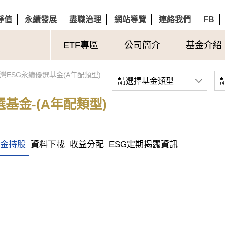
淨值
永續發展
盡職治理
網站導覽
連絡我們
FB
ETF專區
公司簡介
基金介紹
灣ESG永續優選基金(A年配類型)
請選擇基金類型
基金-(A年配類型)
金持股
資料下載
收益分配
ESG定期揭露資訊