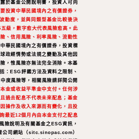
揭露於基金公開說明書，投資人可向
主要投資中華民國境內之有價證券，
值波動度，並與同類型基金比較後決
5五級，數字愈大代表風險愈高。此
風險、信用風險、利率風險、流動性
於中華民國境內之有價證券，投資標
全球政經情勢或法規之變動及其他因
風險，惟風險亦無法完全消除。本基
括：ESG評鑑方法及資料之限制、
集中度風險等，相關風險請詳閱公開
或本金或收益平準金中支付。任何涉
，且過去配息不代表未來配息；基金
會因操作及收入來源而有變化，且投
詢最近
12
個月內由本金支付之配息
風險說明及有關基金之ESG資訊，
sitc.sinopac.com）