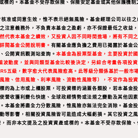
或標的。本基金不受存款保險、保險安定基金或其他保護機制
會核准或同意生效，惟不表示絕無風險。基金經理公司以往之
之注意義務外，不負責本基金之盈虧，亦不保證最低之收益
然代表本基金之績效，又投資人因不同時間進場，將有不同
詳閱基金公開說明書。
有關基金應負擔之費用已揭露於基金
、公開資訊觀測站查詢。
本基金為股票型基金，主要投資於
淨值波動度，並與同類型基金比較後決定，另綜合考量各項投
-RR5五級，數字愈大代表風險愈高。此等級分類係基於一般市
風險、信用風險、利率風險、流動性風險等），不宜作為投
標的為上市或上櫃股票，可投資標的涵蓋各類股，若本基金
使營收獲利變化快速、全球政經情勢或法規之變動及其他因
。本基金將盡全力分散風險，惟風險亦無法完全消除。基金
動等影響，相關投資風險皆可能造成大幅虧損。其它投資之
證，而非本文提及之投資資產或標的。本基金不受存款保險、