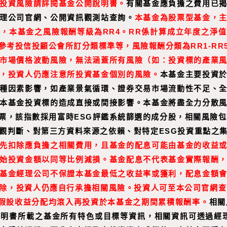
投資風險請詳閱基金公開說明書。
有關基金應負擔之費用已
理公司官網、公開資訊觀測站查詢。
本基金為股票型基金，
，本基金之風險報酬等級為RR4。RR係計算成立年度之淨
參考投信投顧公會所訂分類標準等，風險報酬分類為RR1-RR
市場價格波動風險，無法涵蓋所有風險（如：投資標的產業
，投資人仍應注意所投資基金個別的風險。
本基金主要投資
種因素影響，如產業景氣循環、證券交易市場流動性不足、
本基金投資標的造成直接或間接影響。本基金將盡全力分散
票，該指數採用富時ESG評鑑系統篩選的成分股，相關風險包
觀判斷、對第三方資料來源之依賴、對特定ESG投資重點之
先扣除應負擔之相關費用，且基金的配息可能由基金的收益
始投資金額以同等比例減損。基金配息不代表基金實際報酬
基金經理公司不保證本基金最低之收益率或獲利，配息金額
除，投資人仍應自行承擔相關風險。投資人可至
本公司官網
查
假設收益分配均滾入再投資於本基金之期間累積報酬率。
相關
書所載之基金所有特色或目標等資訊，相關資訊可透過經理公司網站（