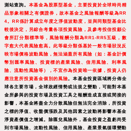
測站查詢。
本基金為股票型基金，主要投資於全球時尚精
品形象相關之有價證券，故本基金之風險報酬等級為RR
4。RR係計算成立年度之淨值波動度，並與同類型基金比
較後決定，另綜合考量各項投資風險，及參考投信投顧公
會所訂分類標準等，風險報酬分類為RR1-RR5五級，數
字愈大代表風險愈高。此等級分類係基於一般市場狀況反
映市場價格波動風險，無法涵蓋所有風險（如：基金計價
幣別匯率風險、投資標的產
業風險、信用風險、利率風
險、流動性風險等），不宜作為投資唯一依據，投資人仍
應注意所投資基金個別的風險
。本基金投資區域將分佈全
球各主要市場，全球政經情勢或法規之變動，可能對本基
金所參與的投資市場及投資工具之報酬造成直接或間接的
影響，本基金將盡全力分散風險但無法完全消除，所投資
之標的淨值、收盤價漲跌及其他因素之波動將影響本基金
淨資產價值之增減。除匯兌風險外，基金投資之盈虧尚受
到市場風險、流動性風險、信用風險、產業景氣循環變動