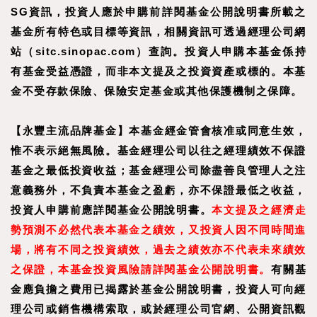
SG資訊，投資人應於申購前詳閱基金公開說明書所載之
基金所有特色或目標等資訊，相關資訊可透過經理公司網
站（sitc.sinopac.com）查詢。投資人申購本基金係持
有基金受益憑證，而非本文提及之投資資產或標的。本基
金不受存款保險、保險安定基金或其他保護機制之保障。
【
永豐主流品牌基金
】
本基金經金管會核准或同意生效，
惟不表示絕無風險。基金經理公司以往之經理績效不保證
基金之最低投資收益；基金經理公司除盡善良管理人之注
意義務外，不負責本基金之盈虧，亦不保證最低之收益，
投資人申購前應詳閱基金公開說明書。
本文提及之經濟走
勢預測不必然代表本基金之績效，又投資人因不同時間進
場，將有不同之投資績效，過去之績效亦不代表未來績效
之保證，本基金投資風險請詳閱基金公開說明書。
有關基
金應負擔之費用已揭露於基金公開說明書，投資人可向經
理公司或銷售機構索取，或於經理公司官網、公開資訊觀