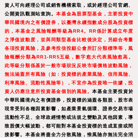
資人可向經理公司或銷售機構索取，或於經理公司官網、
公開資訊觀測站查詢。
本基金為股票型基金，主要投資中
華民國境內之有價證券，以臺灣永續指數成分股為投資標
的，本基金之風險報酬等級為RR4。RR係計算成立年度
之淨值波動度，並與同類型基金比較後決定，另綜合考量
各項投資風險，及參考投信投顧公會所訂分類標準等，風
險報酬分類為RR1-RR5五級，數字愈大代表風險愈高。
此等級分類係基於一般市場狀況反映市場價格波動風險，
無法涵蓋所有風險（如：投資標的產業風險、信用風險、
利率風險、流動性風險等），不宜作為投資唯一依據，投
資人仍應注意所投資基金個別的風險。
本基金主要投資於
中華民國境內之有價證券，投資標的涵蓋各類股，股市表
現常受到各種因素影響，如產業景氣循環、證券交易市場
流動性不足、全球政經情勢或法規之變動及其他因素，導
致股價大幅波動，都可能對本基金投資標的造成直接或間
接影響。本基金將盡全力分散風險，惟風險亦無法完全消