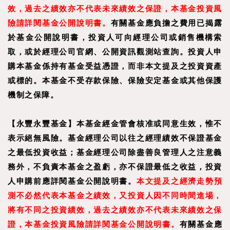
效，過去之績效亦不代表未來績效之保證，本基金投資風
險請詳閱基金公開說明書。
有關基金應負擔之費用已揭露
於基金公開說明書，投資人可向經理公司或銷售機構索
取，或於經理公司官網、公開資訊觀測站查詢。投資人申
購本基金係持有基金受益憑證，而非本文提及之投資資產
或標的。本基金不受存款保險、保險安定基金或其他保護
機制之保障。
【永豐永豐基金】本基金經金管會核准或同意生效，惟不
表示絕無風險。基金經理公司以往之經理績效不保證基金
之最低投資收益；基金經理公司除盡善良管理人之注意義
務外，不負責本基金之盈虧，亦不保證最低之收益，投資
人申購前應詳閱基金公開說明書。
本文提及之經濟走勢預
測不必然代表本基金之績效，又投資人因不同時間進場，
將有不同之投資績效，過去之績效亦不代表未來績效之保
證，本基金投資風險請詳閱基金公開說明書。
有關基金應