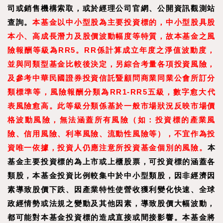
司或銷售機構索取，或於經理公司官網、公開資訊觀測站
查詢。
本基金以中小型股為主要投資標的，中小型股具股
本小、高成長潛力及股價波動幅度等特質，故本基金之風
險報酬等級為RR5。RR係計算成立年度之淨值波動度，
並與同類型基金比較後決定，另綜合考量各項投資風險，
及參考中華民國證券投資信託暨顧問商業同業公會所訂分
類標準等，風險報酬分類為RR1-RR5五級，數字愈大代
表風險愈高。此等級分類係基於一般市場狀況反映市場價
格波動風險，無法涵蓋所有風險（如：投資標的產業風
險、信用風險、利率風險、流動性風險等），不宜作為投
資唯一依據，投資人仍應注意所投資基金個別的風險。
本
基金主要投資標的為上市或上櫃股票，可投資標的涵蓋各
類股，本基金投資比例較集中於中小型類股，因非經濟因
素導致股價下跌、因產業特性使營收獲利變化快速、全球
政經情勢或法規之變動及其他因素，導致股價大幅波動，
都可能對本基金投資標的造成直接或間接影響。本基金將