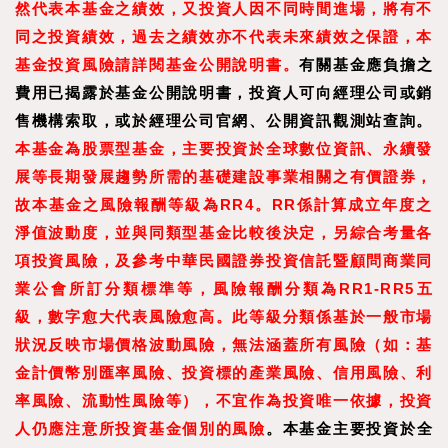
然代表本基金之績效，又投資人因不同時間進場，將有不
同之投資績效，過去之績效亦不代表未來績效之保證，本
基金投資風險請詳閱基金公開說明書。
有關基金應負擔之
費用已揭露於基金公開說明書，投資人可向經理公司或銷
售機構索取，或於經理公司官網、公開資訊觀測站查詢。
本基金為股票型基金，主要投資於全球數位資訊、永續發
展等長期發展趨勢所需的基礎建設事業相關之有價證券，
故本基金之風險報酬等級為RR4。RR係計算成立年度之
淨值波動度，並與同類型基金比較後決定，另綜合考量各
項投資風險，及參考中華民國證券投資信託暨顧問商業同
業公會所訂分類標準等，風險報酬分類為RR1-RR5五
級，數字愈大代表風險愈高。此等級分類係基於一般市場
狀況反映市場價格波動風險，無法涵蓋所有風險（如：基
金計價幣別匯率風險、投資標的產業風險、信用風險、利
率風險、流動性風險等），不宜作為投資唯一依據，投資
人仍應注意所投資基金個別的風險
。本基金主要投資於全