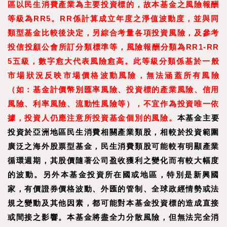
區以民生消費產業為主要投資標的，故本基金之風險報酬
等級為RR5。RR係計算成立年度之淨值波動度，並與同
類型基金比較後決定，另綜合考量各項投資風險，及參考
投信投顧公會所訂分類標準等，風險報酬分類為RR1-RR
5五級，數字愈大代表風險愈高。此等級分類係基於一般
市場狀況反映市場價格波動風險，無法涵蓋所有風險
（如：基金計價幣別匯率風險、投資標的產業風險、信用
風險、利率風險、流動性風險等），不宜作為投資唯一依
據，投資人仍應注意所投資基金個別的風險。
本基金主要
投資於亞洲地區民生消費相關產業類股，相較於投資範圍
廣泛之海外股票型基金，民生消費類股可能較有明顯產業
循環週期，其股價隨著公司盈收獲利之變化而有較大幅度
的波動。另外本基金投資所在國或地區，特別是新興國
家，有價證券價格波動、外匯的管制、全球政經情勢或法
規之變動及其他因素，都可能對本基金投資標的造成直接
或間接之影響。本基金將盡全力分散風險，但無法完全消