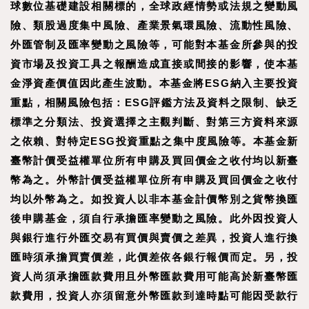
球數位基礎建設相關標的，全球政經情勢或法規之變動風
險、類股過度集中風險、產業景氣環風險、流動性風險、
外匯管制及匯率變動之風險等，可能對本基金所參與的投
資市場及投資工具之報酬造成直接或間接的影響，使本基
金淨資產價值因此產生波動。本基金將ESG納入主要投資
重點，相關風險包括：ESG評鑑方法及資料之限制、缺乏
標準之分類法、投資選擇之主觀判斷、對第三方資料來源
之依賴、對特定ESG投資重點之集中度風險等。本基金新
臺幣計價受益權單位所有申購及買回價金之收付均以新臺
幣為之。外幣計價受益權單位所有申購及買回價金之收付
均以外幣為之。如投資人以非本基金計價幣別之貨幣換匯
後申購基金，須自行承擔匯率變動之風險。此外因投資人
與銀行進行外匯交易有買價與賣價之差異，投資人進行換
匯時須承擔買賣價差，此價差依各銀行報價而定。另，投
資人尚須承擔匯款費用且外幣匯款費用可能高於新臺幣匯
款費用，投資人亦須留意外幣匯款到達時點可能因受款行