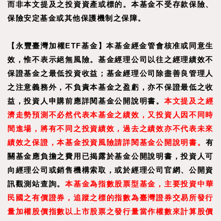
而非本文提及之投資資產或標的。本基金不受存款保險、
保險安定基金或其他保護機制之保障。
【永豐臺灣加權ETF基金】本基金經金管會核准或同意生
效，惟不表示絕無風險。基金經理公司以往之經理績效不
保證基金之最低投資收益；基金經理公司除盡善良管理人
之注意義務外，不負責本基金之盈虧，亦不保證最低之收
益，投資人申購前應詳閱基金公開說明書。
本文提及之經
濟走勢預測不必然代表本基金之績效，又投資人因不同時
間進場，將有不同之投資績效，過去之績效亦不代表未來
績效之保證，本基金投資風險請詳閱基金公開說明書。
有
關基金應負擔之費用已揭露於基金公開說明書，投資人可
向經理公司或銷售機構索取，或於經理公司官網、公開資
訊觀測站查詢。
本基金為指數股票型基金，主要投資中華
民國之有價證券，追蹤之標的指數為臺灣證券交易所發行
量加權股價指數以上市股票之發行量當作權數來計算股價