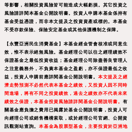
等影響，相關投資風險皆可能造成大幅虧損。其它投資之
風險請詳閱本基金公開說明書。投資人申購本基金係持有
基金受益憑證，而非本文提及之投資資產或標的。本基金
不受存款保險、保險安定基金或其他保護機制之保障。
【
永豐亞洲民生消費基金
】
本基金經金管會核准或同意生
效，惟不表示絕無風險。基金經理公司以往之經理績效不
保證基金之最低投資收益；基金經理公司除盡善良管理人
之注意義務外，不負責本基金之盈虧，亦不保證最低之收
益，投資人申購前應詳閱基金公開說明書。
本文提及之經
濟走勢預測不必然代表本基金之績效，又投資人因不同時
間進場，將有不同之投資績效，過去之績效亦不代表未來
績效之保證，本基金投資風險請詳閱基金公開說明書。
有
關基金應負擔之費用已揭露於基金公開說明書，投資人可
向經理公司或銷售機構索取，或於經理公司官網、公開資
訊觀測站查詢。
本基金為股票型基金，主要投資於亞洲地