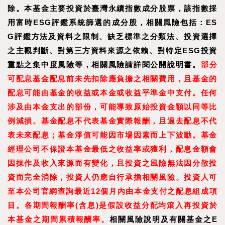
除。本基金主要投資於臺灣永續指數成分股票，該指數採
用富時ESG評鑑系統篩選的成分股，相關風險包括：ES
G評鑑方法及資料之限制、缺乏標準之分類法、投資選擇
之主觀判斷、對第三方資料來源之依賴、對特定ESG投資
重點之集中度風險等，相關風險請詳閱公開說明書。
部分
可配息基金配息前未先扣除應負擔之相關費用，且基金的
配息可能由基金的收益或本金或收益平準金中支付。任何
涉及由本金支出的部份，可能導致原始投資金額以同等比
例減損。基金配息不代表基金實際報酬，且過去配息不代
表未來配息；基金淨值可能因市場因素而上下波動。基金
經理公司不保證本基金最低之收益率或獲利，配息金額會
因操作及收入來源而有變化，且投資之風險無法因分散投
資而完全消除，投資人仍應自行承擔相關風險。投資人可
至
本公司官網
查詢最近
12
個月內由本金支付之配息組成項
目。
各期間報酬率
(
含息
)
是假設收益分配均滾入再投資於
本基金之期間累積報酬率。
相關風險說明及有關基金之E