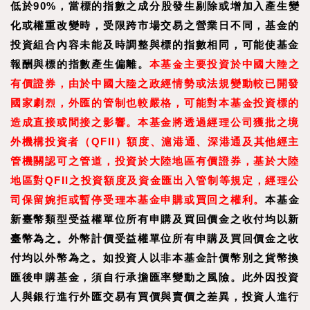
低於90%，當標的指數之成分股發生剔除或增加入產生變
化或權重改變時，受限跨市場交易之營業日不同，基金的
投資組合內容未能及時調整與標的指數相同，可能使基金
報酬與標的指數產生偏離。
本基金主要投資於中國大陸之
有價證券，由於中國大陸之政經情勢或法規變動較已開發
國家劇烈，外匯的管制也較嚴格，可能對本基金投資標的
造成直接或間接之影響。本基金將透過經理公司獲批之境
外機構投資者（QFII）額度、滬港通、深港通及其他經主
管機關認可之管道，投資於大陸地區有價證券，基於大陸
地區對QFII之投資額度及資金匯出入管制等規定，經理公
司保留婉拒或暫停受理本基金申購或買回之權利。
本基金
新臺幣類型受益權單位所有申購及買回價金之收付均以新
臺幣為之。外幣計價受益權單位所有申購及買回價金之收
付均以外幣為之。如投資人以非本基金計價幣別之貨幣換
匯後申購基金，須自行承擔匯率變動之風險。此外因投資
人與銀行進行外匯交易有買價與賣價之差異，投資人進行