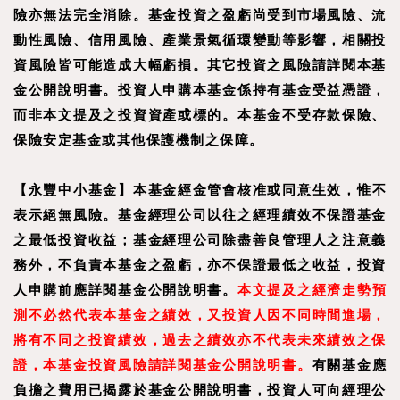
險亦無法完全消除。基金投資之盈虧尚受到市場風險、流
動性風險、信用風險、產業景氣循環變動等影響，相關投
資風險皆可能造成大幅虧損。其它投資之風險請詳閱本基
金公開說明書。投資人申購本基金係持有基金受益憑證，
而非本文提及之投資資產或標的。本基金不受存款保險、
保險安定基金或其他保護機制之保障。
【
永豐中小基金
】
本基金經金管會核准或同意生效，惟不
表示絕無風險。基金經理公司以往之經理績效不保證基金
之最低投資收益；基金經理公司除盡善良管理人之注意義
務外，不負責本基金之盈虧，亦不保證最低之收益，投資
人申購前應詳閱基金公開說明書。
本文提及之經濟走勢預
測不必然代表本基金之績效，又投資人因不同時間進場，
將有不同之投資績效，過去之績效亦不代表未來績效之保
證，本基金投資風險請詳閱基金公開說明書。
有關基金應
負擔之費用已揭露於基金公開說明書，投資人可向經理公