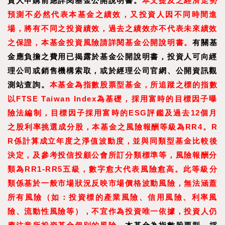
資人申購前應詳閱基金公開說明書。
本文提及之經濟走勢
預測不必然代表本基金之績效，又投資人因不同時間進
場，將有不同之投資績效，過去之績效亦不代表未來績效
之保證，本基金投資風險請詳閱基金公開說明書。
有關基
金應負擔之費用已揭露於基金公開說明書，投資人可向經
理公司或銷售機構索取，或於經理公司官網、公開資訊觀
測站查詢。
本基金為指數股票型基金，所追蹤之標的指數
以FTSE Taiwan Index為基礎，採用富時的目標因子曝
險法編制，目標因子採用富時的ESG評鑑及過去12個月
之股利率挑選成分股，本基金之風險報酬等級為RR4。R
R係計算成立年度之淨值波動度，並與同類型基金比較後
決定，及參考投信投顧公會所訂分類標準等，風險報酬分
類為RR1-RR5五級，數字愈大代表風險愈高。此等級分
類係基於一般市場狀況反映市場價格波動風險，無法涵蓋
所有風險（如：投資標的產業風險、信用風險、利率風
險、流動性風險等），不宜作為投資唯一依據，投資人仍