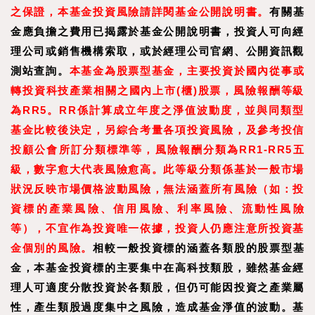
之保證，本基金投資風險請詳閱基金公開說明書。
有關基
金應負擔之費用已揭露於基金公開說明書，投資人可向經
理公司或銷售機構索取，或於經理公司官網、公開資訊觀
測站查詢。
本基金為股票型基金，主要投資於國內從事或
轉投資科技產業相關之國內上市(櫃)股票，風險報酬等級
為RR5。RR係計算成立年度之淨值波動度，並與同類型
基金比較後決定，另綜合考量各項投資風險，及參考投信
投顧公會所訂分類標準等，風險報酬分類為RR1-RR5五
級，數字愈大代表風險愈高。此等級分類係基於一般市場
狀況反映市場價格波動風險，無法涵蓋所有風險（如：投
資標的產業風險、信用風險、利率風險、流動性風險
等），不宜作為投資唯一依據，投資人仍應注意所投資基
金個別的風險。
相較一般投資標的涵蓋各類股的股票型基
金，本基金投資標的主要集中在高科技類股，雖然基金經
理人可適度分散投資於各類股，但仍可能因投資之產業屬
性，產生類股過度集中之風險，造成基金淨值的波動。基