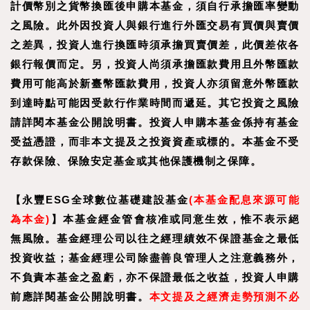
計價幣別之貨幣換匯後申購本基金，須自行承擔匯率變動
之風險。此外因投資人與銀行進行外匯交易有買價與賣價
之差異，投資人進行換匯時須承擔買賣價差，此價差依各
銀行報價而定。另，投資人尚須承擔匯款費用且外幣匯款
費用可能高於新臺幣匯款費用，投資人亦須留意外幣匯款
到達時點可能因受款行作業時間而遞延。其它投資之風險
請詳閱本基金公開說明書。投資人申購本基金係持有基金
受益憑證，而非本文提及之投資資產或標的。本基金不受
存款保險、保險安定基金或其他保護機制之保障。
【永豐ESG全球數位基礎建設基金
(本基金配息來源可能
為本金)
】
本基金經金管會核准或同意生效，惟不表示絕
無風險。基金經理公司以往之經理績效不保證基金之最低
投資收益；基金經理公司除盡善良管理人之注意義務外，
不負責本基金之盈虧，亦不保證最低之收益，投資人申購
前應詳閱基金公開說明書。
本文提及之經濟走勢預測不必