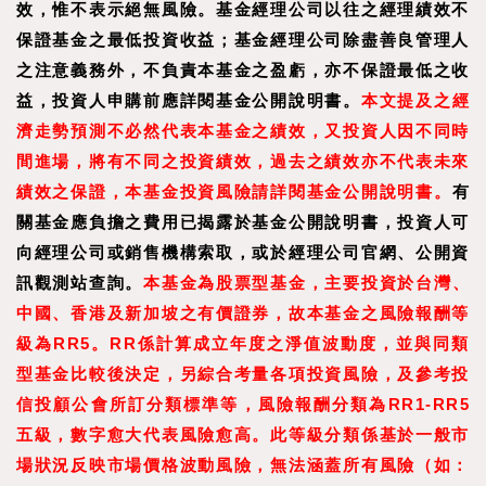
效，惟不表示絕無風險。基金經理公司以往之經理績效不
保證基金之最低投資收益；基金經理公司除盡善良管理人
之注意義務外，不負責本基金之盈虧，亦不保證最低之收
益，投資人申購前應詳閱基金公開說明書。
本文提及之經
濟走勢預測不必然代表本基金之績效，又投資人因不同時
間進場，將有不同之投資績效，過去之績效亦不代表未來
績效之保證，本基金投資風險請詳閱基金公開說明書。
有
關基金應負擔之費用已揭露於基金公開說明書，投資人可
向經理公司或銷售機構索取，或於經理公司官網、公開資
訊觀測站查詢。
本基金為股票型基金，主要投資於台灣、
中國、香港及新加坡之有價證券，故本基金之風險報酬等
級為RR5。RR係計算成立年度之淨值波動度，並與同類
型基金比較後決定，另綜合考量各項投資風險，及參考投
信投顧公會所訂分類標準等，風險報酬分類為RR1-RR5
五級，數字愈大代表風險愈高。此等級分類係基於一般市
場狀況反映市場價格波動風險，無法涵蓋所有風險（如：