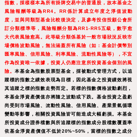
指數，採樣樣本為所有掛牌交易中的普通股，故本基金之
風險報酬等級為RR4。RR係計算成立年度之淨值波動
度，並與同類型基金比較後決定，及參考投信投顧公會所
訂分類標準等，風險報酬分類為RR1-RR5五級，數字愈
大代表風險愈高。此等級分類係基於一般市場狀況反映市
場價格波動風險，無法涵蓋所有風險（如：基金計價幣別
匯率風險、信用風險、利率風險、流動性風險等），不宜
作為投資唯一依據，投資人仍應注意所投資基金個別的風
險。
本基金為指數股票型基金，採被動式管理方式，以追
蹤標的指數之績效表現為目標，因此基金之投資績效將視
其追蹤之標的指數走勢而定。若標的指數價格波動劇烈，
本基金淨資產價值亦將隨之波動或下跌。基金投資之盈虧
尚受到市場風險、流動性風險、信用風險、產業景氣循環
變動等影響，相關投資風險皆可能造成大幅虧損。本基金
所投資成分證券檔數與所追蹤標的指數成分股檔數覆蓋率
依基金淨資產價值不低於20%~50%，當標的指數之成分