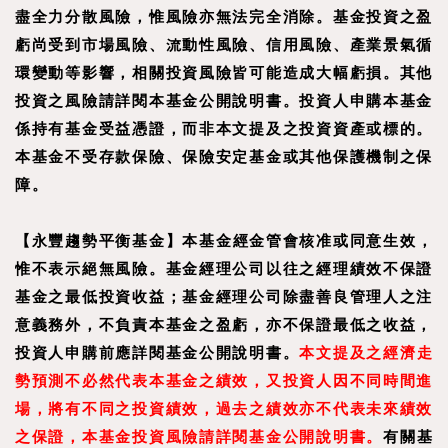
盡全力分散風險，惟風險亦無法完全消除。基金投資之盈
虧尚受到市場風險、流動性風險、信用風險、產業景氣循
環變動等影響，相關投資風險皆可能造成大幅虧損。其他
投資之風險請詳閱本基金公開說明書。投資人申購本基金
係持有基金受益憑證，而非本文提及之投資資產或標的。
本基金不受存款保險、保險安定基金或其他保護機制之保
障。
【
永豐趨勢平衡基金
】
本基金經金管會核准或同意生效，
惟不表示絕無風險。基金經理公司以往之經理績效不保證
基金之最低投資收益；基金經理公司除盡善良管理人之注
意義務外，不負責本基金之盈虧，亦不保證最低之收益，
投資人申購前應詳閱基金公開說明書。
本文提及之經濟走
勢預測不必然代表本基金之績效，又投資人因不同時間進
場，將有不同之投資績效，過去之績效亦不代表未來績效
之保證，本基金投資風險請詳閱基金公開說明書。
有關基