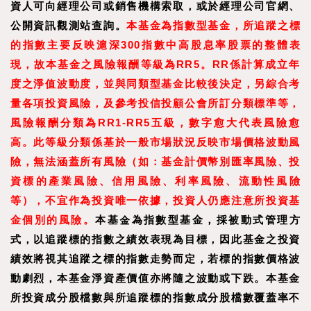
資人可向經理公司或銷售機構索取，或於經理公司官網、
公開資訊觀測站查詢。
本基金為指數型基金，所追蹤之標
的指數主要反映滬深300指數中高股息率股票的整體表
現，故本基金之風險報酬等級為RR5。RR係計算成立年
度之淨值波動度，並與同類型基金比較後決定，另綜合考
量各項投資風險，及參考投信投顧公會所訂分類標準等，
風險報酬分類為RR1-RR5五級，數字愈大代表風險愈
高。此等級分類係基於一般市場狀況反映市場價格波動風
險，無法涵蓋所有風險（如：基金計價幣別匯率風險、投
資標的產業風險、信用風險、利率風險、流動性風險
等），不宜作為投資唯一依據，投資人仍應注意所投資基
金個別的風險。
本基金為指數型基金，採被動式管理方
式，以追蹤標的指數之績效表現為目標，因此基金之投資
績效將視其追蹤之標的指數走勢而定，若標的指數價格波
動劇烈，本基金淨資產價值亦將隨之波動或下跌。本基金
所投資成分股檔數與所追蹤標的指數成分股檔數覆蓋率不