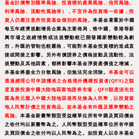
基金計價幣別匯率風險、投資標的產業風險、信用風險、
利率風險、流動性風險等），不宜作為投資唯一依據，投
資人仍應注意所投資基金個別的風險。
本基金著重於中國
每五年經濟規劃增長企業為主要佈局，惟中國、香港等新
興市場之政經情勢或法規變動較已開發國家變動較為劇
烈，外匯的管制也較嚴格，可能對本基金投資標的造成直
接或間接之影響。另外有價證券之價格波動及流動性、法
規變動及其他因素，都將影響本基金淨資產價值之增減，
本基金將盡全力分散風險，但無法完全消除。
本基金可以
透過經理公司申請獲准之合格境外機構投資者(QFII)之額
度直接投資中國大陸地區當地證券市場，QFII額度須先兌
匯為美元匯入中國大陸地區後再兌換為人民幣，以投資當
地人民幣計價之投資商品。故本基金有外匯及匯率變動之
風險。
本基金新臺幣類型受益權單位所有申購及買回價金
之收付均以新臺幣為之。人民幣類型受益權單位所有申購
及買回價金之收付均以人民幣為之。如投資人以非本基金