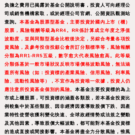
負擔之費用已揭露於基金公開說明書，投資人可向經理公
司或銷售機構索取，或於經理公司官網、公開資訊觀測站
查詢。
本基金為股票型基金，主要投資於國內上市（櫃）
股票，風險報酬等級為RR4。RR係計算成立年度之淨值
波動度，並與同類型基金比較後決定，另綜合考量各項投
資風險，及參考投信投顧公會所訂分類標準等，風險報酬
分類為RR1-RR5五級，數字愈大代表風險愈高。此等級
分類係基於一般市場狀況反映市場價格波動風險，無法涵
蓋所有風險（如：投資標的產業風險、信用風險、利率風
險、流動性風險等），不宜作為投資唯一依據，投資人仍
應注意所投資基金個別的風險。
本基金主要投資標的為上
市或上櫃股票，可投資標的涵蓋各類股，若本基金投資比
例較集中於某些類股、因非經濟因素導致股價下跌、因產
業特性使營收獲利變化快速、全球政經情勢或法規之變動
及其他因素，導致股價大幅波動，都可能對本基金投資標
的造成直接或間接影響。本基金將盡全力分散風險，惟風