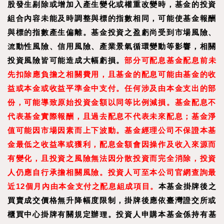
股發生剔除或增加入產生變化或權重改變時，基金的投資
組合內容未能及時調整與標的指數相同，可能使基金報酬
與標的指數產生偏離。基金投資之盈虧尚受到市場風險、
流動性風險、信用風險、產業景氣循環變動等影響，相關
投資風險皆可能造成大幅虧損。
部分可配息基金配息前未
先扣除應負擔之相關費用，且基金的配息可能由基金的收
益或本金或收益平準金中支付。任何涉及由本金支出的部
份，可能導致原始投資金額以同等比例減損。基金配息不
代表基金實際報酬，且過去配息不代表未來配息；基金淨
值可能因市場因素而上下波動。基金經理公司不保證本基
金最低之收益率或獲利，配息金額會因操作及收入來源而
有變化，且投資之風險無法因分散投資而完全消除，投資
人仍應自行承擔相關風險。投資人可至本公司官網查詢最
近12個月內由本金支付之配息組成項目。
本基金掛牌後之
買賣成交價格無升降幅度限制，掛牌後應依臺灣證交所或
櫃買中心掛牌有關規定辦理。
投資人申購本基金係持有基