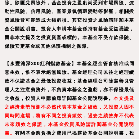
除。除匯兌風險外，基金投資之盈虧尚受到市場風險、流
動性風險、信用風險、產業景氣循環變動等影響，相關投
資風險皆可能造成大幅虧損。其它投資之風險請詳閱本基
金公開說明書。投資人申購本基金係持有基金受益憑證，
而非本文提及之投資資產或標的。本基金不受存款保險、
保險安定基金或其他保護機制之保障。
【
永豐滬深300紅利指數基金
】
本基金經金管會核准或同
意生效，惟不表示絕無風險。基金經理公司以往之經理績
效不保證基金之最低投資收益；基金經理公司除盡善良管
理人之注意義務外，不負責本基金之盈虧，亦不保證最低
之收益，投資人申購前應詳閱基金公開說明書。
本文提及
之經濟走勢預測不必然代表本基金之績效，又投資人因不
同時間進場，將有不同之投資績效，過去之績效亦不代表
未來績效之保證，本基金投資風險請詳閱基金公開說明
書。
有關基金應負擔之費用已揭露於基金公開說明書，投