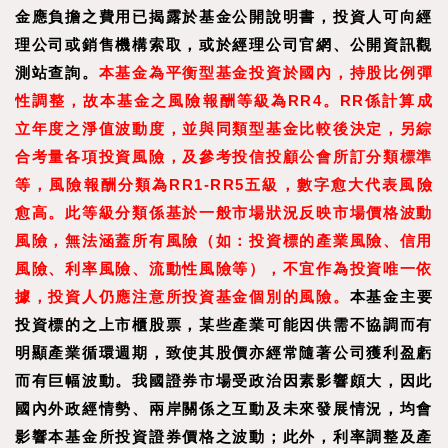
金應負擔之費用已揭露於基金公開說明書，投資人可向經
理公司或銷售機構索取，或於經理公司官網、公開資訊觀
測站查詢。
本基金為平衡型基金投資於國內，持股比例彈
性調整，故本基金之風險報酬等級為RR4。RR係
計算成
立年度之淨值波動度，並與同類型基金比較後決定，另綜
合考量各項投資風險，及參考投信投顧公會所訂分類標準
等，風險報酬分類為RR1-RR5五級，數字愈大代表風險
愈高。此等級分類係基於一般市場狀況反映市場價格波動
風險，無法涵蓋所有風險（如：投資標的產業風險、信用
風險、利率風險、流動性風險等），不宜作為投資唯一依
據，投資人仍應注意所投資基金個別的風險。
本基金主要
投資標的之上市櫃股票，某些產業可能因供需不協調而有
明顯產業循環週期，致使其股價亦經常隨著公司獲利盈虧
而有巨幅波動。我國證券市場受政治因素影響頗大，因此
國內外政經情勢、兩岸關係之互動及未來發展情況，均會
影響本基金所投資證券價格之波動；此外，利率調整及產