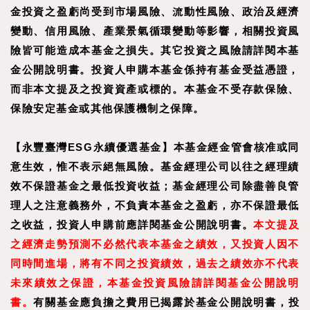
金投資之盈虧尚受到市場風險、流動性風險、政治及經濟
變動、信用風險、產業景氣循環變動等影響，相關投資風
險皆可能造成本基金之損失。其它投資之風險請詳閱本基
金公開說明書。投資人申購本基金係持有基金受益憑證，
而非本文提及之投資資產或標的。本基金不受存款保險、
保險安定基金或其他保護機制之保障。
【永豐臺灣ESG永續優選基金】本基金經金管會核准或同
意生效，惟不表示絕無風險。基金經理公司以往之經理績
效不保證基金之最低投資收益；基金經理公司除盡善良管
理人之注意義務外，不負責本基金之盈虧，亦不保證最低
之收益，投資人申購前應詳閱基金公開說明書。
本文提及
之經濟走勢預測不必然代表本基金之績效，又投資人因不
同時間進場，將有不同之投資績效，過去之績效亦不代表
未來績效之保證，本基金投資風險請詳閱基金公開說明
書。
有關基金應負擔之費用已揭露於基金公開說明書，投