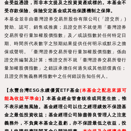
金受益憑證，而非本文提及之投資資產或標的。本基金不
受存款保險、保險安定基金或其他保護機制之保障。
本基金並非由臺灣證券交易所股份有限公司(「證交所」)
贊助、認可、銷售或推廣；且證交所不就使用「臺灣證券
交易所發行量加權股價指數」及／或該指數於任何特定日
期、時間所代表數字之預期結果提供任何明示或默示之擔
保或聲明。「臺灣證券交易所發行量加權股價指數」係由
證交所編製及計算；惟證交所不就「臺灣證券交易所發行
量加權股價指數」之錯誤承擔任何過失或其他賠償責任；
且證交所無義務將指數中之任何錯誤告知任何人。
【永豐台灣ESG永續優質ETF基金
(本基金之配息來源可
能為收益平準金)
】
本基金經金管會核准或同意生效，惟
不表示絕無風險。基金經理公司以往之經理績效不保證基
金之最低投資收益；基金經理公司除盡善良管理人之注意
義務外，不負責本基金之盈虧，亦不保證最低之收益，投