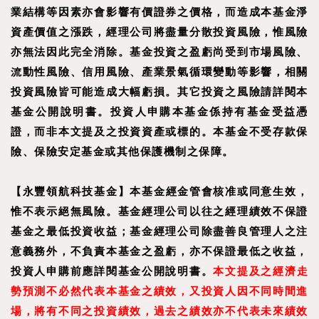
業結構等因素亦會影響有價證券之價格，而造成本基金淨
資產價值之漲跌，經理公司將盡量分散投資風險，惟風險
亦無法因此完全消除。基金投資之盈虧尚受到市場風險、
流動性風險、信用風險、產業景氣循環變動等影響，相關
投資風險皆可能造成大幅虧損。其它投資之風險請詳閱本
基金公開說明書。投資人申購本基金係持有基金受益憑
證，而非本文提及之投資資產或標的。本基金不受存款保
險、保險安定基金或其他保護機制之保障。
【
永豐領航科技基金
】
本基金經金管會核准或同意生效，
惟不表示絕無風險。基金經理公司以往之經理績效不保證
基金之最低投資收益；基金經理公司除盡善良管理人之注
意義務外，不負責本基金之盈虧，亦不保證最低之收益，
投資人申購前應詳閱基金公開說明書。
本文提及之經濟走
勢預測不必然代表本基金之績效，又投資人因不同時間進
場，將有不同之投資績效，過去之績效亦不代表未來績效