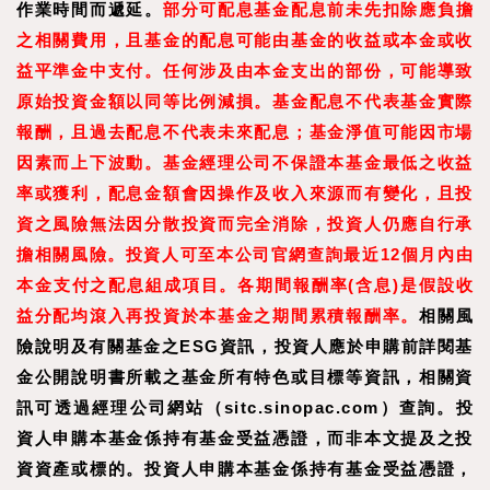
作業時間而遞延。
部分可配息基金配息前未先扣除應負擔
之相關費用，且基金的配息可能由基金的收益或本金或收
益平準金中支付。任何涉及由本金支出的部份，可能導致
原始投資金額以同等比例減損。基金配息不代表基金實際
報酬，且過去配息不代表未來配息；基金淨值可能因市場
因素而上下波動。基金經理公司不保證本基金最低之收益
率或獲利，配息金額會因操作及收入來源而有變化，且投
資之風險無法因分散投資而完全消除，投資人仍應自行承
擔相關風險。投資人可至本公司官網查詢最近12個月內由
本金支付之配息組成項目。各期間報酬率(含息)是假設收
益分配均滾入再投資於本基金之期間累積報酬率。
相關風
險說明及有關基金之ESG資訊，投資人應於申購前詳閱基
金公開說明書所載之基金所有特色或目標等資訊，相關資
訊可透過經理公司網站（sitc.sinopac.com）查詢。
投
資人申購本基金係持有基金受益憑證，而非本文提及之投
資資產或標的。投資人申購本基金係持有基金受益憑證，