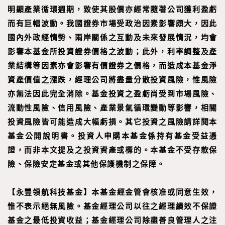
明顯產業循環週期，致使其股價亦經常隨著公司獲利盈虧
而有巨幅波動。我國證券市場受政治因素影響頗大，因此
國內外政經情勢、兩岸關係之互動及未來發展情況，均會
影響本基金所投資證券價格之波動；此外，利率調整及產
業結構等因素亦會影響有價證券之價格，而造成本基金淨
資產價值之漲跌，經理公司將盡量分散投資風險，惟風險
亦無法因此完全消除。基金投資之盈虧尚受到市場風險、
流動性風險、信用風險、產業景氣循環變動等影響，相關
投資風險皆可能造成大幅虧損。其它投資之風險請詳閱本
基金公開說明書。投資人申購本基金係持有基金受益憑
證，而非本文提及之投資資產或標的。本基金不受存款保
險、保險安定基金或其他保護機制之保障。
【
永豐領航科技基金
】
本基金經金管會核准或同意生效，
惟不表示絕無風險。基金經理公司以往之經理績效不保證
基金之最低投資收益；基金經理公司除盡善良管理人之注