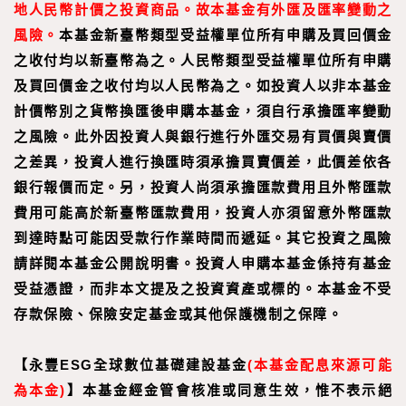
地人民幣計價之投資商品。故本基金有外匯及匯率變動之
風險。
本基金新臺幣類型受益權單位所有申購及買回價金
之收付均以新臺幣為之。人民幣類型受益權單位所有申購
及買回價金之收付均以人民幣為之。如投資人以非本基金
計價幣別之貨幣換匯後申購本基金，須自行承擔匯率變動
之風險。此外因投資人與銀行進行外匯交易有買價與賣價
之差異，投資人進行換匯時須承擔買賣價差，此價差依各
銀行報價而定。另，投資人尚須承擔匯款費用且外幣匯款
費用可能高於新臺幣匯款費用，投資人亦須留意外幣匯款
到達時點可能因受款行作業時間而遞延。其它投資之風險
請詳閱本基金公開說明書。投資人申購本基金係持有基金
受益憑證，而非本文提及之投資資產或標的。本基金不受
存款保險、保險安定基金或其他保護機制之保障。
【永豐ESG全球數位基礎建設基金
(本基金配息來源可能
為本金)
】
本基金經金管會核准或同意生效，惟不表示絕