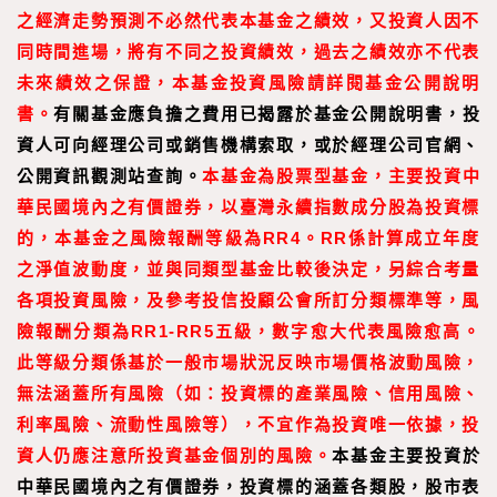
之經濟走勢預測不必然代表本基金之績效，又投資人因不
同時間進場，將有不同之投資績效，過去之績效亦不代表
未來績效之保證，本基金投資風險請詳閱基金公開說明
書。
有關基金應負擔之費用已揭露於基金公開說明書，投
資人可向經理公司或銷售機構索取，或於經理公司官網、
公開資訊觀測站查詢。
本基金為股票型基金，主要投資中
華民國境內之有價證券，以臺灣永續指數成分股為投資標
的，本基金之風險報酬等級為RR4。RR係計算成立年度
之淨值波動度，並與同類型基金比較後決定，另綜合考量
各項投資風險，及參考投信投顧公會所訂分類標準等，風
險報酬分類為RR1-RR5五級，數字愈大代表風險愈高。
此等級分類係基於一般市場狀況反映市場價格波動風險，
無法涵蓋所有風險（如：投資標的產業風險、信用風險、
利率風險、流動性風險等），不宜作為投資唯一依據，投
資人仍應注意所投資基金個別的風險。
本基金主要投資於
中華民國境內之有價證券，投資標的涵蓋各類股，股市表