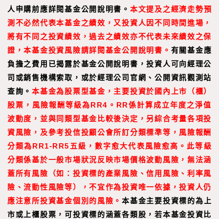
人申購前應詳閱基金公開說明書。
本文提及之經濟走勢預
測不必然代表本基金之績效，又投資人因不同時間進場，
將有不同之投資績效，過去之績效亦不代表未來績效之保
證，本基金投資風險請詳閱基金公開說明書。
有關基金應
負擔之費用已揭露於基金公開說明書，投資人可向經理公
司或銷售機構索取，或於經理公司官網、公開資訊觀測站
查詢。
本基金為股票型基金，主要投資於國內上市（櫃）
股票，風險報酬等級為RR4。RR係計算成立年度之淨值
波動度，並與同類型基金比較後決定，另綜合考量各項投
資風險，及參考投信投顧公會所訂分類標準等，風險報酬
分類為RR1-RR5五級，數字愈大代表風險愈高。此等級
分類係基於一般市場狀況反映市場價格波動風險，無法涵
蓋所有風險（如：投資標的產業風險、信用風險、利率風
險、流動性風險等），不宜作為投資唯一依據，投資人仍
應注意所投資基金個別的風險。
本基金主要投資標的為上
市或上櫃股票，可投資標的涵蓋各類股，若本基金投資比