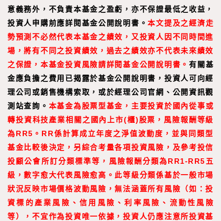
意義務外，不負責本基金之盈虧，亦不保證最低之收益，
投資人申購前應詳閱基金公開說明書。
本文提及之經濟走
勢預測不必然代表本基金之績效，又投資人因不同時間進
場，將有不同之投資績效，過去之績效亦不代表未來績效
之保證，本基金投資風險請詳閱基金公開說明書。
有關基
金應負擔之費用已揭露於基金公開說明書，投資人可向經
理公司或銷售機構索取，或於經理公司官網、公開資訊觀
測站查詢。
本基金為股票型基金，主要投資於國內從事或
轉投資科技產業相關之國內上市(櫃)股票，風險報酬等級
為RR5。RR係計算成立年度之淨值波動度，並與同類型
基金比較後決定，另綜合考量各項投資風險，及參考投信
投顧公會所訂分類標準等，風險報酬分類為RR1-RR5五
級，數字愈大代表風險愈高。此等級分類係基於一般市場
狀況反映市場價格波動風險，無法涵蓋所有風險（如：投
資標的產業風險、信用風險、利率風險、流動性風險
等），不宜作為投資唯一依據，投資人仍應注意所投資基