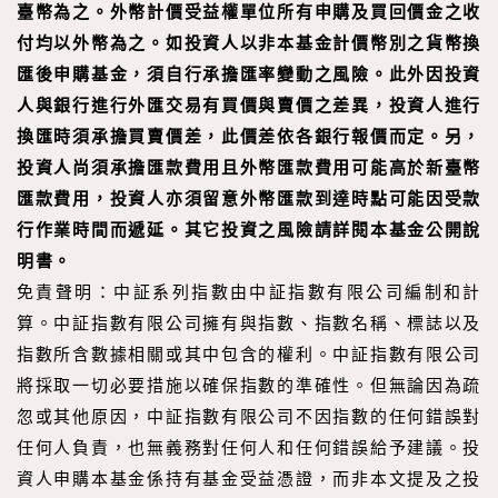
臺幣為之。外幣計價受益權單位所有申購及買回價金之收
付均以外幣為之。如投資人以非本基金計價幣別之貨幣換
匯後申購基金，須自行承擔匯率變動之風險。此外因投資
人與銀行進行外匯交易有買價與賣價之差異，投資人進行
換匯時須承擔買賣價差，此價差依各銀行報價而定。另，
投資人尚須承擔匯款費用且外幣匯款費用可能高於新臺幣
匯款費用，投資人亦須留意外幣匯款到達時點可能因受款
行作業時間而遞延。其它投資之風險請詳閱本基金公開說
明書。
免責聲明：中証系列指數由中証指數有限公司編制和計
算。中証指數有限公司擁有與指數、指數名稱、標誌以及
指數所含數據相關或其中包含的權利。中証指數有限公司
將採取一切必要措施以確保指數的準確性。但無論因為疏
忽或其他原因，中証指數有限公司不因指數的任何錯誤對
任何人負責，也無義務對任何人和任何錯誤給予建議。投
資人申購本基金係持有基金受益憑證，而非本文提及之投