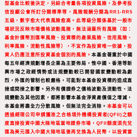
型基金比較後決定，另綜合考量各項投資風險，及參考投
信投顧公會所訂分類標準等，風險報酬分類為RR1-RR5
五級，數字愈大代表風險愈高。此等級分類係基於一般市
場狀況反映市場價格波動風險，無法涵蓋所有風險（如：
基金計價幣別匯率風險、投資標的產業風險、信用風險、
利率風險、流動性風險等），不宜作為投資唯一依據，投
資人仍應注意所投資基金個別的風險。
本基金著重於中國
每五年經濟規劃增長企業為主要佈局，惟中國、香港等新
興市場之政經情勢或法規變動較已開發國家變動較為劇
烈，外匯的管制也較嚴格，可能對本基金投資標的造成直
接或間接之影響。另外有價證券之價格波動及流動性、法
規變動及其他因素，都將影響本基金淨資產價值之增減，
本基金將盡全力分散風險，但無法完全消除。
本基金可以
透過經理公司申請獲准之合格境外機構投資者(QFII)之額
度直接投資中國大陸地區當地證券市場，QFII額度須先兌
匯為美元匯入中國大陸地區後再兌換為人民幣，以投資當