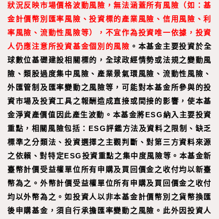
狀況反映市場價格波動風險，無法涵蓋所有風險（如：基
金計價幣別匯率風險、投資標的產業風險、信用風險、利
率風險、流動性風險等），不宜作為投資唯一依據，投資
人仍應注意所投資基金個別的風險
。本基金主要投資於全
球數位基礎建設相關標的，全球政經情勢或法規之變動風
險、類股過度集中風險、產業景氣環風險、流動性風險、
外匯管制及匯率變動之風險等，可能對本基金所參與的投
資市場及投資工具之報酬造成直接或間接的影響，使本基
金淨資產價值因此產生波動。本基金將ESG納入主要投資
重點，相關風險包括：ESG評鑑方法及資料之限制、缺乏
標準之分類法、投資選擇之主觀判斷、對第三方資料來源
之依賴、對特定ESG投資重點之集中度風險等。本基金新
臺幣計價受益權單位所有申購及買回價金之收付均以新臺
幣為之。外幣計價受益權單位所有申購及買回價金之收付
均以外幣為之。如投資人以非本基金計價幣別之貨幣換匯
後申購基金，須自行承擔匯率變動之風險。此外因投資人