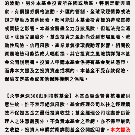
的波動。另外本基金投資所在國或地區，特別是新興國
家，有價證券價格波動、外匯的管制、全球政經情勢或法
規之變動及其他因素，都可能對本基金投資標的造成直接
或間接之影響。本基金將盡全力分散風險，但無法完全消
除。除匯兌風險外，基金投資之盈虧尚受到市場風險、流
動性風險、信用風險、產業景氣循環變動等影響，相關投
資風險皆可能造成大幅虧損。其它投資之風險請詳閱本基
金公開說明書。投資人申購本基金係持有基金受益憑證，
而非本文提及之投資資產或標的。本基金不受存款保險、
保險安定基金或其他保護機制之保障。
【
永豐滬深300紅利指數基金
】
本基金經金管會核准或同
意生效，惟不表示絕無風險。基金經理公司以往之經理績
效不保證基金之最低投資收益；基金經理公司除盡善良管
理人之注意義務外，不負責本基金之盈虧，亦不保證最低
之收益，投資人申購前應詳閱基金公開說明書。
本文提及