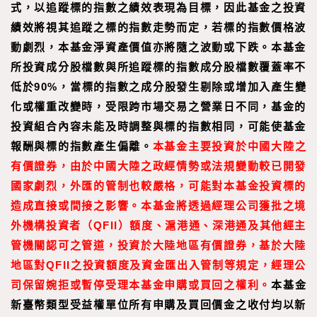
式，以追蹤標的指數之績效表現為目標，因此基金之投資
績效將視其追蹤之標的指數走勢而定，若標的指數價格波
動劇烈，本基金淨資產價值亦將隨之波動或下跌。本基金
所投資成分股檔數與所追蹤標的指數成分股檔數覆蓋率不
低於90%，當標的指數之成分股發生剔除或增加入產生變
化或權重改變時，受限跨市場交易之營業日不同，基金的
投資組合內容未能及時調整與標的指數相同，可能使基金
報酬與標的指數產生偏離。
本基金主要投資於中國大陸之
有價證券，由於中國大陸之政經情勢或法規變動較已開發
國家劇烈，外匯的管制也較嚴格，可能對本基金投資標的
造成直接或間接之影響。本基金將透過經理公司獲批之境
外機構投資者（QFII）額度、滬港通、深港通及其他經主
管機關認可之管道，投資於大陸地區有價證券，基於大陸
地區對QFII之投資額度及資金匯出入管制等規定，經理公
司保留婉拒或暫停受理本基金申購或買回之權利。
本基金
新臺幣類型受益權單位所有申購及買回價金之收付均以新