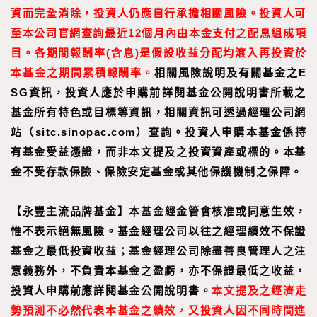
資而完全消除，投資人仍應自行承擔相關風險。投資人可
至
本公司官網
查詢最近
12
個月內由本金支付之配息組成項
目。
各期間報酬率
(
含息
)
是假設收益分配均滾入再投資於
本基金之期間累積報酬率。
相關風險說明及有關基金之E
SG資訊，投資人應於申購前詳閱基金公開說明書所載之
基金所有特色或目標等資訊，相關資訊可透過經理公司網
站（sitc.sinopac.com）查詢。投資人申購本基金係持
有基金受益憑證，而非本文提及之投資資產或標的。本基
金不受存款保險、保險安定基金或其他保護機制之保障。
【
永豐主流品牌基金
】
本基金經金管會核准或同意生效，
惟不表示絕無風險。基金經理公司以往之經理績效不保證
基金之最低投資收益；基金經理公司除盡善良管理人之注
意義務外，不負責本基金之盈虧，亦不保證最低之收益，
投資人申購前應詳閱基金公開說明書。
本文提及之經濟走
勢預測不必然代表本基金之績效，又投資人因不同時間進