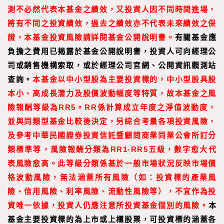
測不必然代表本基金之績效，又投資人因不同時間進場，
將有不同之投資績效，過去之績效亦不代表未來績效之保
證，本基金投資風險請詳閱基金公開說明書。
有關基金應
負擔之費用已揭露於基金公開說明書，投資人可向經理公
司或銷售機構索取，或於經理公司官網、公開資訊觀測站
查詢。
本基金以中小型股為主要投資標的，中小型股具股
本小、高成長潛力及股價波動幅度等特質，故本基金之風
險報酬等級為RR5。RR係計算成立年度之淨值波動度，
並與同類型基金比較後決定，另綜合考量各項投資風險，
及參考中華民國證券投資信託暨顧問商業同業公會所訂分
類標準等，風險報酬分類為RR1-RR5五級，數字愈大代
表風險愈高。此等級分類係基於一般市場狀況反映市場價
格波動風險，無法涵蓋所有風險（如：投資標的產業風
險、信用風險、利率風險、流動性風險等），不宜作為投
資唯一依據，投資人仍應注意所投資基金個別的風險。
本
基金主要投資標的為上市或上櫃股票，可投資標的涵蓋各