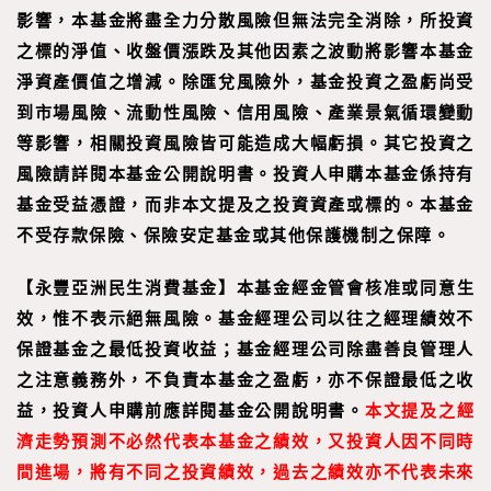
影響，本基金將盡全力分散風險但無法完全消除，所投資
之標的淨值、收盤價漲跌及其他因素之波動將影響本基金
淨資產價值之增減。除匯兌風險外，基金投資之盈虧尚受
到市場風險、流動性風險、信用風險、產業景氣循環變動
等影響，相關投資風險皆可能造成大幅虧損。其它投資之
風險請詳閱本基金公開說明書。投資人申購本基金係持有
基金受益憑證，而非本文提及之投資資產或標的。本基金
不受存款保險、保險安定基金或其他保護機制之保障。
【
永豐亞洲民生消費基金
】
本基金經金管會核准或同意生
效，惟不表示絕無風險。基金經理公司以往之經理績效不
保證基金之最低投資收益；基金經理公司除盡善良管理人
之注意義務外，不負責本基金之盈虧，亦不保證最低之收
益，投資人申購前應詳閱基金公開說明書。
本文提及之經
濟走勢預測不必然代表本基金之績效，又投資人因不同時
間進場，將有不同之投資績效，過去之績效亦不代表未來