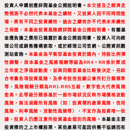
投資人申購前應詳閱基金公開說明書。
本文提及之經濟走
勢預測不必然代表本基金之績效，又投資人因不同時間進
場，將有不同之投資績效，過去之績效亦不代表未來績效
之保證，本基金投資風險請詳閱基金公開說明書。
有關基
金應負擔之費用已揭露於基金公開說明書，投資人可向經
理公司或銷售機構索取，或於經理公司官網、公開資訊觀
測站查詢。
本基金為平衡型基金投資於國內，持股比例彈
性調整，故本基金之風險報酬等級為RR4。RR係
計算成
立年度之淨值波動度，並與同類型基金比較後決定，另綜
合考量各項投資風險，及參考投信投顧公會所訂分類標準
等，風險報酬分類為RR1-RR5五級，數字愈大代表風險
愈高。此等級分類係基於一般市場狀況反映市場價格波動
風險，無法涵蓋所有風險（如：投資標的產業風險、信用
風險、利率風險、流動性風險等），不宜作為投資唯一依
據，投資人仍應注意所投資基金個別的風險。
本基金主要
投資標的之上市櫃股票，某些產業可能因供需不協調而有