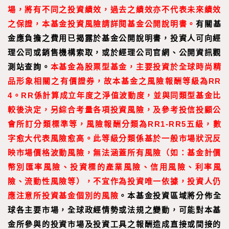
場，將有不同之投資績效，過去之績效亦不代表未來績效
之保證，本基金投資風險請詳閱基金公開說明書。
有關基
金應負擔之費用已揭露於基金公開說明書，投資人可向經
理公司或銷售機構索取，或於經理公司官網、公開資訊觀
測站查詢。
本基金為股票型基金，主要投資於全球時尚精
品形象相關之有價證券，故本基金之風險報酬等級為RR
4。RR係計算成立年度之淨值波動度，並與同類型基金比
較後決定，另綜合考量各項投資風險，及參考投信投顧公
會所訂分類標準等，風險報酬分類為RR1-RR5五級，數
字愈大代表風險愈高。此等級分類係基於一般市場狀況反
映市場價格波動風險，無法涵蓋所有風險（如：基金計價
幣別匯率風險、投資標的產
業風險、信用風險、利率風
險、流動性風險等），不宜作為投資唯一依據，投資人仍
應注意所投資基金個別的風險
。本基金投資區域將分佈全
球各主要市場，全球政經情勢或法規之變動，可能對本基
金所參與的投資市場及投資工具之報酬造成直接或間接的