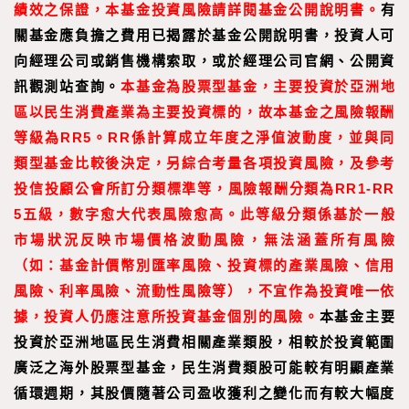
績效之保證，本基金投資風險請詳閱基金公開說明書。
有
關基金應負擔之費用已揭露於基金公開說明書，投資人可
向經理公司或銷售機構索取，或於經理公司官網、公開資
訊觀測站查詢。
本基金為股票型基金，主要投資於亞洲地
區以民生消費產業為主要投資標的，故本基金之風險報酬
等級為RR5。RR係計算成立年度之淨值波動度，並與同
類型基金比較後決定，另綜合考量各項投資風險，及參考
投信投顧公會所訂分類標準等，風險報酬分類為RR1-RR
5五級，數字愈大代表風險愈高。此等級分類係基於一般
市場狀況反映市場價格波動風險，無法涵蓋所有風險
（如：基金計價幣別匯率風險、投資標的產業風險、信用
風險、利率風險、流動性風險等），不宜作為投資唯一依
據，投資人仍應注意所投資基金個別的風險。
本基金主要
投資於亞洲地區民生消費相關產業類股，相較於投資範圍
廣泛之海外股票型基金，民生消費類股可能較有明顯產業
循環週期，其股價隨著公司盈收獲利之變化而有較大幅度