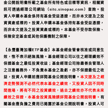
金公開說明書所載之基金所有特色或目標等資訊，相關資
訊可透過經理公司網站（sitc.sinopac.com）查詢。
投
資人申購本基金係持有基金受益憑證，而非本文提及之投
資資產或標的。投資人申購本基金係持有基金受益憑證，
而非本文提及之投資資產或標的。本基金不受存款保險、
保險安定基金或其他保護機制之保障。
【永豐臺灣加權ETF基金】本基金經金管會核准或同意生
效，惟不表示絕無風險。基金經理公司以往之經理績效不
保證基金之最低投資收益；基金經理公司除盡善良管理人
之注意義務外，不負責本基金之盈虧，亦不保證最低之收
益，投資人申購前應詳閱基金公開說明書。
本文提及之經
濟走勢預測不必然代表本基金之績效，又投資人因不同時
間進場，將有不同之投資績效，過去之績效亦不代表未來
績效之保證，本基金投資風險請詳閱基金公開說明書。
有
關基金應負擔之費用已揭露於基金公開說明書，投資人可