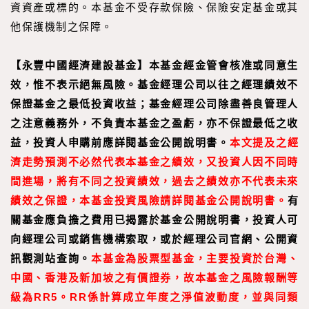
資資產或標的。本基金不受存款保險、保險安定基金或其
他保護機制之保障。
【永豐中國經濟建設基金】本基金經金管會核准或同意生
效，惟不表示絕無風險。基金經理公司以往之經理績效不
保證基金之最低投資收益；基金經理公司除盡善良管理人
之注意義務外，不負責本基金之盈虧，亦不保證最低之收
益，投資人申購前應詳閱基金公開說明書。
本文提及之經
濟走勢預測不必然代表本基金之績效，又投資人因不同時
間進場，將有不同之投資績效，過去之績效亦不代表未來
績效之保證，本基金投資風險請詳閱基金公開說明書。
有
關基金應負擔之費用已揭露於基金公開說明書，投資人可
向經理公司或銷售機構索取，或於經理公司官網、公開資
訊觀測站查詢。
本基金為股票型基金，主要投資於台灣、
中國、香港及新加坡之有價證券，故本基金之風險報酬等
級為RR5。RR係計算成立年度之淨值波動度，並與同類