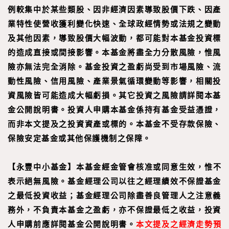
例較集中於某些類股、因非經濟因素導致股價下跌、因產
業特性使營收獲利變化快速、全球政經情勢或法規之變動
及其他因素，導致股價大幅波動，都可能對本基金投資標
的造成直接或間接影響。本基金將盡全力分散風險，惟風
險亦無法完全消除。基金投資之盈虧尚受到市場風險、流
動性風險、信用風險、產業景氣循環變動等影響，相關投
資風險皆可能造成大幅虧損。其它投資之風險請詳閱本基
金公開說明書。投資人申購本基金係持有基金受益憑證，
而非本文提及之投資資產或標的。本基金不受存款保險、
保險安定基金或其他保護機制之保障。
【
永豐中小基金
】
本基金經金管會核准或同意生效，惟不
表示絕無風險。基金經理公司以往之經理績效不保證基金
之最低投資收益；基金經理公司除盡善良管理人之注意義
務外，不負責本基金之盈虧，亦不保證最低之收益，投資
人申購前應詳閱基金公開說明書。
本文提及之經濟走勢預