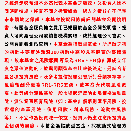
之經濟走勢預測不必然代表本基金之績效，又投資人因不
同時間進場，將有不同之投資績效，過去之績效亦不代表
未來績效之保證，本基金投資風險請詳閱基金公開說明
書。
有關基金應負擔之費用已揭露於基金公開說明書，投
資人可向經理公司或銷售機構索取，或於經理公司官網、
公開資訊觀測站查詢。
本基金為指數型基金，所追蹤之標
的指數主要反映滬深300指數中高股息率股票的整體表
現，故本基金之風險報酬等級為RR5。RR係計算成立年
度之淨值波動度，並與同類型基金比較後決定，另綜合考
量各項投資風險，及參考投信投顧公會所訂分類標準等，
風險報酬分類為RR1-RR5五級，數字愈大代表風險愈
高。此等級分類係基於一般市場狀況反映市場價格波動風
險，無法涵蓋所有風險（如：基金計價幣別匯率風險、投
資標的產業風險、信用風險、利率風險、流動性風險
等），不宜作為投資唯一依據，投資人仍應注意所投資基
金個別的風險。
本基金為指數型基金，採被動式管理方