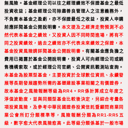
無風險。基金經理公司以往之經理績效不保證基金之最低
投資收益；基金經理公司除盡善良管理人之注意義務外，
不負責本基金之盈虧，亦不保證最低之收益，投資人申購
前應詳閱基金公開說明書。
本文提及之經濟走勢預測不必
然代表本基金之績效，又投資人因不同時間進場，將有不
同之投資績效，過去之績效亦不代表未來績效之保證，本
基金投資風險請詳閱基金公開說明書。
有關基金應負擔之
費用已揭露於基金公開說明書，投資人可向經理公司或銷
售機構索取，或於經理公司官網、公開資訊觀測站查詢。
本基金為股票型基金，主要投資於全球數位資訊、永續發
展等長期發展趨勢所需的基礎建設事業相關之有價證券，
故本基金之風險報酬等級為RR4。RR係計算成立年度之
淨值波動度，並與同類型基金比較後決定，另綜合考量各
項投資風險，及參考中華民國證券投資信託暨顧問商業同
業公會所訂分類標準等，風險報酬分類為RR1-RR5五
級，數字愈大代表風險愈高。此等級分類係基於一般市場