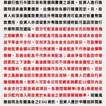
與銀行進行外匯交易有買價與賣價之差異，投資人進行換
匯時須承擔買賣價差，此價差依各銀行報價而定。另，投
資人尚須承擔匯款費用且外幣匯款費用可能高於新臺幣匯
款費用，投資人亦須留意外幣匯款到達時點可能因受款行
作業時間而遞延。
部分可配息基金配息前未先扣除應負擔
之相關費用，且基金的配息可能由基金的收益或本金或收
益平準金中支付。任何涉及由本金支出的部份，可能導致
原始投資金額以同等比例減損。基金配息不代表基金實際
報酬，且過去配息不代表未來配息；基金淨值可能因市場
因素而上下波動。基金經理公司不保證本基金最低之收益
率或獲利，配息金額會因操作及收入來源而有變化，且投
資之風險無法因分散投資而完全消除，投資人仍應自行承
擔相關風險。投資人可至本公司官網查詢最近12個月內由
本金支付之配息組成項目。各期間報酬率(含息)是假設收
益分配均滾入再投資於本基金之期間累積報酬率。
相關風
險說明及有關基金之ESG資訊，投資人應於申購前詳閱基