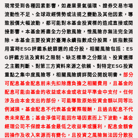
現常受到各種因素影響，如產業景氣循環、證券交易市場
流動性不足、全球政經情勢或法規之變動及其他因素，導
致股價大幅波動，都可能對本基金投資標的造成直接或間
接影響。本基金將盡全力分散風險，惟風險亦無法完全消
除。本基金主要投資於臺灣永續指數成分股票，該指數採
用富時ESG評鑑系統篩選的成分股，相關風險包括：ES
G評鑑方法及資料之限制、缺乏標準之分類法、投資選擇
之主觀判斷、對第三方資料來源之依賴、對特定ESG投資
重點之集中度風險等，相關風險請詳閱公開說明書。
部分
可配息基金配息前未先扣除應負擔之相關費用，且基金的
配息可能由基金的收益或本金或收益平準金中支付。任何
涉及由本金支出的部份，可能導致原始投資金額以同等比
例減損。基金配息不代表基金實際報酬，且過去配息不代
表未來配息；基金淨值可能因市場因素而上下波動。基金
經理公司不保證本基金最低之收益率或獲利，配息金額會
因操作及收入來源而有變化，且投資之風險無法因分散投