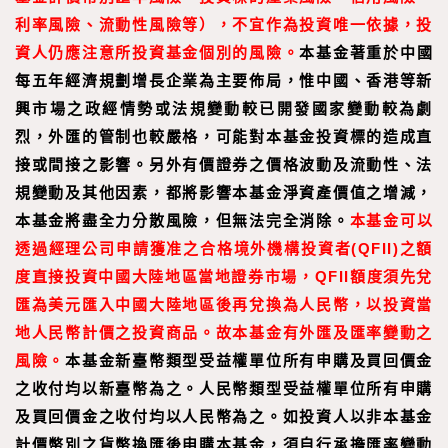
利率風險、流動性風險等），不宜作為投資唯一依據，投
資人仍應注意所投資基金個別的風險。
本基金著重於中國
每五年經濟規劃增長企業為主要佈局，惟中國、香港等新
興市場之政經情勢或法規變動較已開發國家變動較為劇
烈，外匯的管制也較嚴格，可能對本基金投資標的造成直
接或間接之影響。另外有價證券之價格波動及流動性、法
規變動及其他因素，都將影響本基金淨資產價值之增減，
本基金將盡全力分散風險，但無法完全消除。
本基金可以
透過經理公司申請獲准之合格境外機構投資者(QFII)之額
度直接投資中國大陸地區當地證券市場，QFII額度須先兌
匯為美元匯入中國大陸地區後再兌換為人民幣，以投資當
地人民幣計價之投資商品。故本基金有外匯及匯率變動之
風險。
本基金新臺幣類型受益權單位所有申購及買回價金
之收付均以新臺幣為之。人民幣類型受益權單位所有申購
及買回價金之收付均以人民幣為之。如投資人以非本基金
計價幣別之貨幣換匯後申購本基金，須自行承擔匯率變動