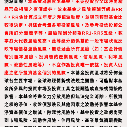
測站查詢。
本基金為股票型基金，主要投資於全球時尚精
品形象相關之有價證券，故本基金之風險報酬等級為RR
4。RR係計算成立年度之淨值波動度，並與同類型基金比
較後決定，另綜合考量各項投資風險，及參考投信投顧公
會所訂分類標準等，風險報酬分類為RR1-RR5五級，數
字愈大代表風險愈高。此等級分類係基於一般市場狀況反
映市場價格波動風險，無法涵蓋所有風險（如：基金計價
幣別匯率風險、投資標的產
業風險、信用風險、利率風
險、流動性風險等），不宜作為投資唯一依據，投資人仍
應注意所投資基金個別的風險
。本基金投資區域將分佈全
球各主要市場，全球政經情勢或法規之變動，可能對本基
金所參與的投資市場及投資工具之報酬造成直接或間接的
影響，本基金將盡全力分散風險但無法完全消除，所投資
之標的淨值、收盤價漲跌及其他因素之波動將影響本基金
淨資產價值之增減。除匯兌風險外，基金投資之盈虧尚受
到市場風險、流動性風險、信用風險、產業景氣循環變動