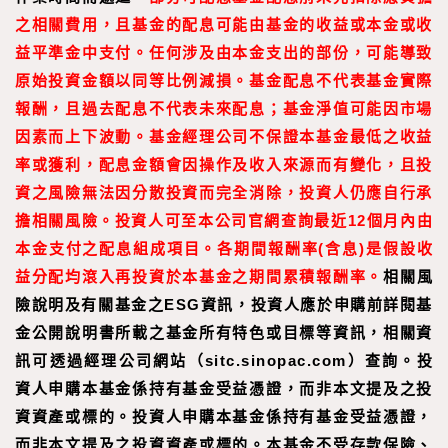
之相關費用，且基金的配息可能由基金的收益或本金或收
益平準金中支付。任何涉及由本金支出的部份，可能導致
原始投資金額以同等比例減損。基金配息不代表基金實際
報酬，且過去配息不代表未來配息；基金淨值可能因市場
因素而上下波動。基金經理公司不保證本基金最低之收益
率或獲利，配息金額會因操作及收入來源而有變化，且投
資之風險無法因分散投資而完全消除，投資人仍應自行承
擔相關風險。投資人可至本公司官網查詢最近12個月內由
本金支付之配息組成項目。各期間報酬率(含息)是假設收
益分配均滾入再投資於本基金之期間累積報酬率。
相關風
險說明及有關基金之ESG資訊，投資人應於申購前詳閱基
金公開說明書所載之基金所有特色或目標等資訊，相關資
訊可透過經理公司網站（sitc.sinopac.com）查詢。
投
資人申購本基金係持有基金受益憑證，而非本文提及之投
資資產或標的。投資人申購本基金係持有基金受益憑證，
而非本文提及之投資資產或標的。本基金不受存款保險、