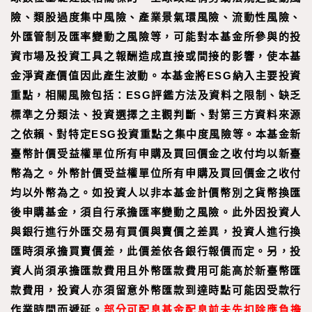
險、類股過度集中風險、產業景氣環風險、流動性風險、
外匯管制及匯率變動之風險等，可能對本基金所參與的投
資市場及投資工具之報酬造成直接或間接的影響，使本基
金淨資產價值因此產生波動。本基金將ESG納入主要投資
重點，相關風險包括：ESG評鑑方法及資料之限制、缺乏
標準之分類法、投資選擇之主觀判斷、對第三方資料來源
之依賴、對特定ESG投資重點之集中度風險等。本基金新
臺幣計價受益權單位所有申購及買回價金之收付均以新臺
幣為之。外幣計價受益權單位所有申購及買回價金之收付
均以外幣為之。如投資人以非本基金計價幣別之貨幣換匯
後申購基金，須自行承擔匯率變動之風險。此外因投資人
與銀行進行外匯交易有買價與賣價之差異，投資人進行換
匯時須承擔買賣價差，此價差依各銀行報價而定。另，投
資人尚須承擔匯款費用且外幣匯款費用可能高於新臺幣匯
款費用，投資人亦須留意外幣匯款到達時點可能因受款行
作業時間而遞延。
部分可配息基金配息前未先扣除應負擔