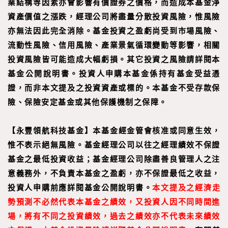
業結構等因素亦會影響有價證券之價格，而造成本基金淨
資產價值之漲跌，經理公司將盡量分散投資風險，惟風險
亦無法因此完全消除。基金投資之盈虧尚受到市場風險、
流動性風險、信用風險、產業景氣循環變動等影響，相關
投資風險皆可能造成大幅虧損。其它投資之風險請詳閱本
基金公開說明書。投資人申購本基金係持有基金受益憑
證，而非本文提及之投資資產或標的。本基金不受存款保
險、保險安定基金或其他保護機制之保障。
【
永豐領航科技基金
】
本基金經金管會核准或同意生效，
惟不表示絕無風險。基金經理公司以往之經理績效不保證
基金之最低投資收益；基金經理公司除盡善良管理人之注
意義務外，不負責本基金之盈虧，亦不保證最低之收益，
投資人申購前應詳閱基金公開說明書。
本文提及之經濟走
勢預測不必然代表本基金之績效，又投資人因不同時間進
場，將有不同之投資績效，過去之績效亦不代表未來績效