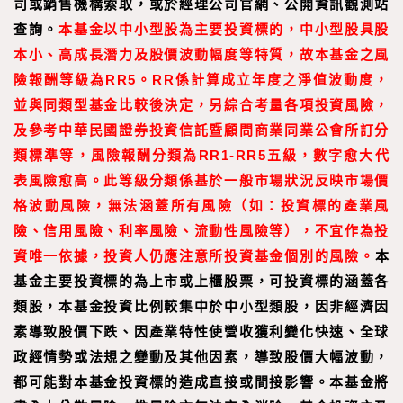
司或銷售機構索取，或於經理公司官網、公開資訊觀測站
查詢。
本基金以中小型股為主要投資標的，中小型股具股
本小、高成長潛力及股價波動幅度等特質，故本基金之風
險報酬等級為RR5。RR係計算成立年度之淨值波動度，
並與同類型基金比較後決定，另綜合考量各項投資風險，
及參考中華民國證券投資信託暨顧問商業同業公會所訂分
類標準等，風險報酬分類為RR1-RR5五級，數字愈大代
表風險愈高。此等級分類係基於一般市場狀況反映市場價
格波動風險，無法涵蓋所有風險（如：投資標的產業風
險、信用風險、利率風險、流動性風險等），不宜作為投
資唯一依據，投資人仍應注意所投資基金個別的風險。
本
基金主要投資標的為上市或上櫃股票，可投資標的涵蓋各
類股，本基金投資比例較集中於中小型類股，因非經濟因
素導致股價下跌、因產業特性使營收獲利變化快速、全球
政經情勢或法規之變動及其他因素，導致股價大幅波動，
都可能對本基金投資標的造成直接或間接影響。本基金將