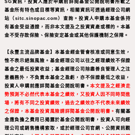
SG資訊，投資人應於申購前詳閱基金公開說明書所載之
基金所有特色或目標等資訊，相關資訊可透過經理公司網
站（sitc.sinopac.com）查詢。投資人申購本基金係持
有基金受益憑證，而非本文提及之投資資產或標的。本基
金不受存款保險、保險安定基金或其他保護機制之保障。
【
永豐主流品牌基金
】
本基金經金管會核准或同意生效，
惟不表示絕無風險。基金經理公司以往之經理績效不保證
基金之最低投資收益；基金經理公司除盡善良管理人之注
意義務外，不負責本基金之盈虧，亦不保證最低之收益，
投資人申購前應詳閱基金公開說明書。
本文提及之經濟走
勢預測不必然代表本基金之績效，又投資人因不同時間進
場，將有不同之投資績效，過去之績效亦不代表未來績效
之保證，本基金投資風險請詳閱基金公開說明書。
有關基
金應負擔之費用已揭露於基金公開說明書，投資人可向經
理公司或銷售機構索取，或於經理公司官網、公開資訊觀