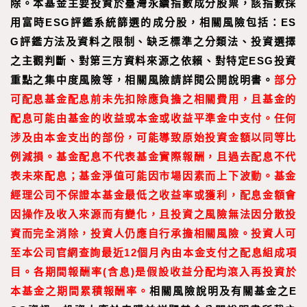
除。本基金主要投資於臺灣永續指數成分股票，該指數採
用富時ESG評鑑系統篩選的成分股，相關風險包括：ES
G評鑑方法及資料之限制、缺乏標準之分類法、投資選擇
之主觀判斷、對第三方資料來源之依賴、對特定ESG投資
重點之集中度風險等，相關風險請詳閱公開說明書。
部分
可配息基金配息前未先扣除應負擔之相關費用，且基金的
配息可能由基金的收益或本金或收益平準金中支付。任何
涉及由本金支出的部份，可能導致原始投資金額以同等比
例減損。基金配息不代表基金實際報酬，且過去配息不代
表未來配息；基金淨值可能因市場因素而上下波動。基金
經理公司不保證本基金最低之收益率或獲利，配息金額會
因操作及收入來源而有變化，且投資之風險無法因分散投
資而完全消除，投資人仍應自行承擔相關風險。投資人可
至
本公司官網
查詢最近
12
個月內由本金支付之配息組成項
目。
各期間報酬率
(
含息
)
是假設收益分配均滾入再投資於
本基金之期間累積報酬率。
相關風險說明及有關基金之E