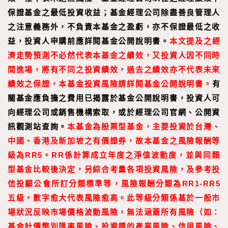
保證基金之最低投資收益；基金經理公司除盡善良管理人
之注意義務外，不負責本基金之盈虧，亦不保證最低之收
益，投資人申購前應詳閱基金公開說明書。
本文提及之經
濟走勢預測不必然代表本基金之績效，又投資人因不同時
間進場，將有不同之投資績效，過去之績效亦不代表未來
績效之保證，本基金投資風險請詳閱基金公開說明書。
有
關基金應負擔之費用已揭露於基金公開說明書，投資人可
向經理公司或銷售機構索取，或於經理公司官網、公開資
訊觀測站查詢。
本基金為股票型基金，主要投資於台灣、
中國、香港及新加坡之有價證券，故本基金之風險報酬等
級為RR5。RR係計算成立年度之淨值波動度，並與同類
型基金比較後決定，另綜合考量各項投資風險，及參考投
信投顧公會所訂分類標準等，風險報酬分類為RR1-RR5
五級，數字愈大代表風險愈高。此等級分類係基於一般市
場狀況反映市場價格波動風險，無法涵蓋所有風險（如：
基金計價幣別匯率風險、投資標的產業風險、信用風險、