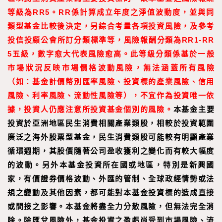
等級為RR5。RR係計算成立年度之淨值波動度，並與同
類型基金比較後決定，另綜合考量各項投資風險，及參考
投信投顧公會所訂分類標準等，風險報酬分類為RR1-RR
5五級，數字愈大代表風險愈高。此等級分類係基於一般
市場狀況反映市場價格波動風險，無法涵蓋所有風險
（如：基金計價幣別匯率風險、投資標的產業風險、信用
風險、利率風險、流動性風險等），不宜作為投資唯一依
據，投資人仍應注意所投資基金個別的風險。
本基金主要
投資於亞洲地區民生消費相關產業類股，相較於投資範圍
廣泛之海外股票型基金，民生消費類股可能較有明顯產業
循環週期，其股價隨著公司盈收獲利之變化而有較大幅度
的波動。另外本基金投資所在國或地區，特別是新興國
家，有價證券價格波動、外匯的管制、全球政經情勢或法
規之變動及其他因素，都可能對本基金投資標的造成直接
或間接之影響。本基金將盡全力分散風險，但無法完全消
除。除匯兌風險外，基金投資之盈虧尚受到市場風險、流