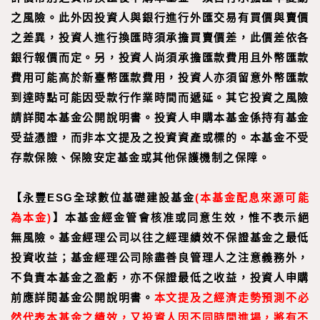
之風險。此外因投資人與銀行進行外匯交易有買價與賣價
之差異，投資人進行換匯時須承擔買賣價差，此價差依各
銀行報價而定。另，投資人尚須承擔匯款費用且外幣匯款
費用可能高於新臺幣匯款費用，投資人亦須留意外幣匯款
到達時點可能因受款行作業時間而遞延。其它投資之風險
請詳閱本基金公開說明書。投資人申購本基金係持有基金
受益憑證，而非本文提及之投資資產或標的。本基金不受
存款保險、保險安定基金或其他保護機制之保障。
【永豐ESG全球數位基礎建設基金
(本基金配息來源可能
為本金)
】
本基金經金管會核准或同意生效，惟不表示絕
無風險。基金經理公司以往之經理績效不保證基金之最低
投資收益；基金經理公司除盡善良管理人之注意義務外，
不負責本基金之盈虧，亦不保證最低之收益，投資人申購
前應詳閱基金公開說明書。
本文提及之經濟走勢預測不必
然代表本基金之績效，又投資人因不同時間進場，將有不