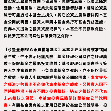
金投資之盈虧尚受到市場風險、流動性風險、政治及經濟
變動、信用風險、產業景氣循環變動等影響，相關投資風
險皆可能造成本基金之損失。其它投資之風險請詳閱本基
金公開說明書。投資人申購本基金係持有基金受益憑證，
而非本文提及之投資資產或標的。本基金不受存款保險、
保險安定基金或其他保護機制之保障。
【永豐臺灣ESG永續優選基金】本基金經金管會核准或同
意生效，惟不表示絕無風險。基金經理公司以往之經理績
效不保證基金之最低投資收益；基金經理公司除盡善良管
理人之注意義務外，不負責本基金之盈虧，亦不保證最低
之收益，投資人申購前應詳閱基金公開說明書。
本文提及
之經濟走勢預測不必然代表本基金之績效，又投資人因不
同時間進場，將有不同之投資績效，過去之績效亦不代表
未來績效之保證，本基金投資風險請詳閱基金公開說明
書。
有關基金應負擔之費用已揭露於基金公開說明書，投