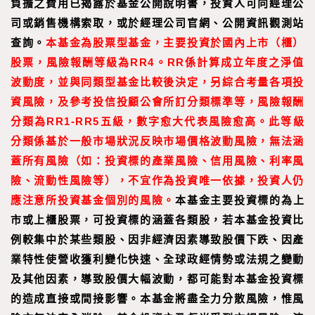
負擔之費用已揭露於基金公開說明書，投資人可向經理公
司或銷售機構索取，或於經理公司官網、公開資訊觀測站
查詢。
本基金為股票型基金，主要投資於國內上市（櫃）
股票，風險報酬等級為RR4。RR係計算成立年度之淨值
波動度，並與同類型基金比較後決定，另綜合考量各項投
資風險，及參考投信投顧公會所訂分類標準等，風險報酬
分類為RR1-RR5五級，數字愈大代表風險愈高。此等級
分類係基於一般市場狀況反映市場價格波動風險，無法涵
蓋所有風險（如：投資標的產業風險、信用風險、利率風
險、流動性風險等），不宜作為投資唯一依據，投資人仍
應注意所投資基金個別的風險。
本基金主要投資標的為上
市或上櫃股票，可投資標的涵蓋各類股，若本基金投資比
例較集中於某些類股、因非經濟因素導致股價下跌、因產
業特性使營收獲利變化快速、全球政經情勢或法規之變動
及其他因素，導致股價大幅波動，都可能對本基金投資標
的造成直接或間接影響。本基金將盡全力分散風險，惟風