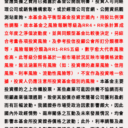
金應負擔之費用已揭露於基金公開說明書，投資人可向經
理公司或銷售機構索取，或於經理公司官網、公開資訊觀
測站查詢。
本基金為平衡型基金投資於國內，持股比例彈
性調整，故本基金之風險報酬等級為RR4。RR係
計算成
立年度之淨值波動度，並與同類型基金比較後決定，另綜
合考量各項投資風險，及參考投信投顧公會所訂分類標準
等，風險報酬分類為RR1-RR5五級，數字愈大代表風險
愈高。此等級分類係基於一般市場狀況反映市場價格波動
風險，無法涵蓋所有風險（如：投資標的產業風險、信用
風險、利率風險、流動性風險等），不宜作為投資唯一依
據，投資人仍應注意所投資基金個別的風險。
本基金主要
投資標的之上市櫃股票，某些產業可能因供需不協調而有
明顯產業循環週期，致使其股價亦經常隨著公司獲利盈虧
而有巨幅波動。我國證券市場受政治因素影響頗大，因此
國內外政經情勢、兩岸關係之互動及未來發展情況，均會
影響本基金所投資證券價格之波動；此外，利率調整及產