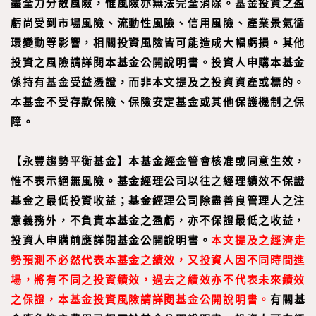
盡全力分散風險，惟風險亦無法完全消除。基金投資之盈
虧尚受到市場風險、流動性風險、信用風險、產業景氣循
環變動等影響，相關投資風險皆可能造成大幅虧損。其他
投資之風險請詳閱本基金公開說明書。投資人申購本基金
係持有基金受益憑證，而非本文提及之投資資產或標的。
本基金不受存款保險、保險安定基金或其他保護機制之保
障。
【
永豐趨勢平衡基金
】
本基金經金管會核准或同意生效，
惟不表示絕無風險。基金經理公司以往之經理績效不保證
基金之最低投資收益；基金經理公司除盡善良管理人之注
意義務外，不負責本基金之盈虧，亦不保證最低之收益，
投資人申購前應詳閱基金公開說明書。
本文提及之經濟走
勢預測不必然代表本基金之績效，又投資人因不同時間進
場，將有不同之投資績效，過去之績效亦不代表未來績效
之保證，本基金投資風險請詳閱基金公開說明書。
有關基