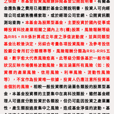
之保證，本基金投資風險請詳閱基金公開說明書。
有關基
金應負擔之費用已揭露於基金公開說明書，投資人可向經
理公司或銷售機構索取，或於經理公司官網、公開資訊觀
測站查詢。
本基金為股票型基金，主要投資於國內從事或
轉投資科技產業相關之國內上市(櫃)股票，風險報酬等級
為RR5。RR係計算成立年度之淨值波動度，並與同類型
基金比較後決定，另綜合考量各項投資風險，及參考投信
投顧公會所訂分類標準等，風險報酬分類為RR1-RR5五
級，數字愈大代表風險愈高。此等級分類係基於一般市場
狀況反映市場價格波動風險，無法涵蓋所有風險（如：投
資標的產業風險、信用風險、利率風險、流動性風險
等），不宜作為投資唯一依據，投資人仍應注意所投資基
金個別的風險。
相較一般投資標的涵蓋各類股的股票型基
金，本基金投資標的主要集中在高科技類股，雖然基金經
理人可適度分散投資於各類股，但仍可能因投資之產業屬
性，產生類股過度集中之風險，造成基金淨值的波動。基