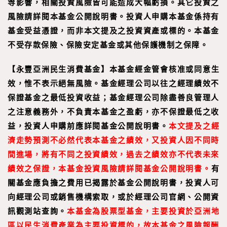
等影響，相關投資風險皆可能造成大幅虧損。其它投資之
風險請詳閱本基金公開說明書。投資人申購本基金係持有
基金受益憑證，而非本文提及之投資資產或標的。本基金
不受存款保險、保險安定基金或其他保護機制之保障。
【
永豐亞洲民生消費基金
】
本基金經金管會核准或同意生
效，惟不表示絕無風險。基金經理公司以往之經理績效不
保證基金之最低投資收益；基金經理公司除盡善良管理人
之注意義務外，不負責本基金之盈虧，亦不保證最低之收
益，投資人申購前應詳閱基金公開說明書。
本文提及之經
濟走勢預測不必然代表本基金之績效，又投資人因不同時
間進場，將有不同之投資績效，過去之績效亦不代表未來
績效之保證，本基金投資風險請詳閱基金公開說明書。
有
關基金應負擔之費用已揭露於基金公開說明書，投資人可
向經理公司或銷售機構索取，或於經理公司官網、公開資
訊觀測站查詢。
本基金為股票型基金，主要投資於亞洲地
區以民生消費產業為主要投資標的，故本基金之風險報酬