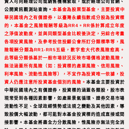
資人可向經理公司或銷售機構索取，或於經理公司官網、
公開資訊觀測站查詢。
本基金為股票型基金，主要投資中
華民國境內之有價證券，以臺灣永續指數成分股為投資標
的，本基金之風險報酬等級為RR4。RR係計算成立年度
之淨值波動度，並與同類型基金比較後決定，另綜合考量
各項投資風險，及參考投信投顧公會所訂分類標準等，風
險報酬分類為RR1-RR5五級，數字愈大代表風險愈高。
此等級分類係基於一般市場狀況反映市場價格波動風險，
無法涵蓋所有風險（如：投資標的產業風險、信用風險、
利率風險、流動性風險等），不宜作為投資唯一依據，投
資人仍應注意所投資基金個別的風險。
本基金主要投資於
中華民國境內之有價證券，投資標的涵蓋各類股，股市表
現常受到各種因素影響，如產業景氣循環、證券交易市場
流動性不足、全球政經情勢或法規之變動及其他因素，導
致股價大幅波動，都可能對本基金投資標的造成直接或間
接影響。本基金將盡全力分散風險，惟風險亦無法完全消