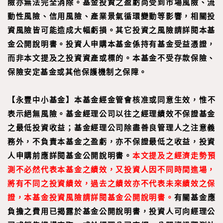
險亦無法完全消除。基金投資之盈虧尚受到市場風險、流
動性風險、信用風險、產業景氣循環變動等影響，相關投
資風險皆可能造成大幅虧損。其它投資之風險請詳閱本基
金公開說明書。投資人申購本基金係持有基金受益憑證，
而非本文提及之投資資產或標的。本基金不受存款保險、
保險安定基金或其他保護機制之保障。
【
永豐中小基金
】
本基金經金管會核准或同意生效，惟不
表示絕無風險。基金經理公司以往之經理績效不保證基金
之最低投資收益；基金經理公司除盡善良管理人之注意義
務外，不負責本基金之盈虧，亦不保證最低之收益，投資
人申購前應詳閱基金公開說明書。
本文提及之經濟走勢預
測不必然代表本基金之績效，又投資人因不同時間進場，
將有不同之投資績效，過去之績效亦不代表未來績效之保
證，本基金投資風險請詳閱基金公開說明書。
有關基金應
負擔之費用已揭露於基金公開說明書，投資人可向經理公