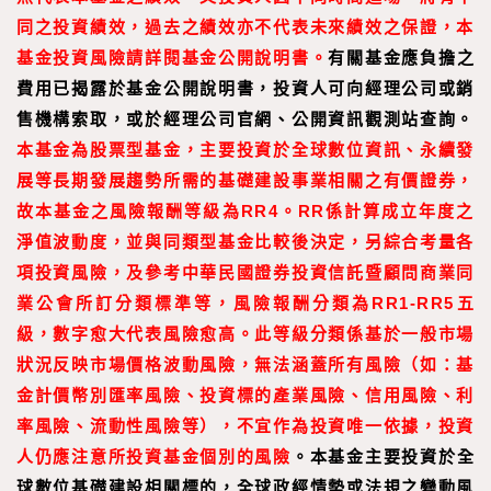
同之投資績效，過去之績效亦不代表未來績效之保證，本
基金投資風險請詳閱基金公開說明書。
有關基金應負擔之
費用已揭露於基金公開說明書，投資人可向經理公司或銷
售機構索取，或於經理公司官網、公開資訊觀測站查詢。
本基金為股票型基金，主要投資於全球數位資訊、永續發
展等長期發展趨勢所需的基礎建設事業相關之有價證券，
故本基金之風險報酬等級為RR4。RR係計算成立年度之
淨值波動度，並與同類型基金比較後決定，另綜合考量各
項投資風險，及參考中華民國證券投資信託暨顧問商業同
業公會所訂分類標準等，風險報酬分類為RR1-RR5五
級，數字愈大代表風險愈高。此等級分類係基於一般市場
狀況反映市場價格波動風險，無法涵蓋所有風險（如：基
金計價幣別匯率風險、投資標的產業風險、信用風險、利
率風險、流動性風險等），不宜作為投資唯一依據，投資
人仍應注意所投資基金個別的風險
。本基金主要投資於全
球數位基礎建設相關標的，全球政經情勢或法規之變動風