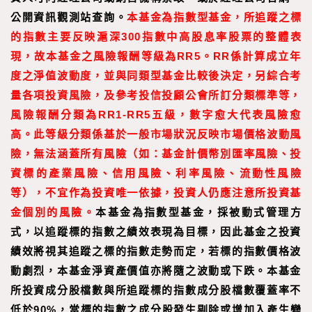
公開資訊觀測站查詢。
本基金為指數型基金，所追蹤之標
的指數主要反映滬深300指數中高股息率股票的整體表
現，故本基金之風險報酬等級為RR5。RR係計算成立年
度之淨值波動度，並與同類型基金比較後決定，另綜合考
量各項投資風險，及參考投信投顧公會所訂分類標準等，
風險報酬分類為RR1-RR5五級，數字愈大代表風險愈
高。此等級分類係基於一般市場狀況反映市場價格波動風
險，無法涵蓋所有風險（如：基金計價幣別匯率風險、投
資標的產業風險、信用風險、利率風險、流動性風險
等），不宜作為投資唯一依據，投資人仍應注意所投資基
金個別的風險。
本基金為指數型基金，採被動式管理方
式，以追蹤標的指數之績效表現為目標，因此基金之投資
績效將視其追蹤之標的指數走勢而定，若標的指數價格波
動劇烈，本基金淨資產價值亦將隨之波動或下跌。本基金
所投資成分股檔數與所追蹤標的指數成分股檔數覆蓋率不
低於90%，當標的指數之成分股發生剔除或增加入產生變